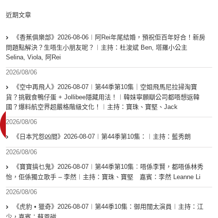
近期文章
《香蕉俱樂部》2026-08-06︱阿Rei年尾結婚，預祝佢百年好合！新房
問題點解決？生唔生小朋友呢？︱主持：杜浚斌 Ben, 塔羅小公主
Selina, Viola, 阿Rei
2026/08/06
《空中再飛人》2026-08-07︱第44季第10集｜空姐飛馬尼拉掃淘寶
貨？挑戰食鴨仔蛋 + Jollibee隱藏用法！︱韓妹寧願瞓公司都唔想返韓
國？爆料航空界超嚴格階級文化！︱主持：寶珠、寶堅、Jack
2026/08/06
《日本咒怨凶間》2026-08-07︱第44季第10集：︱主持：藍秀朗
2026/08/06
《寶寶搞乜鬼》2026-08-07︱第44季第10集︰唔係李賢，都唔係林秀
怡，佢係獨立歌手 – 李然︱主持：寶珠、寶堅 嘉賓：李然 Leanne Li
2026/08/06
《虎豹 • 獵奇》2026-08-07︱第44季10集：御用闊太演員︱主持：江
少，嘉賓：蘇恩磁