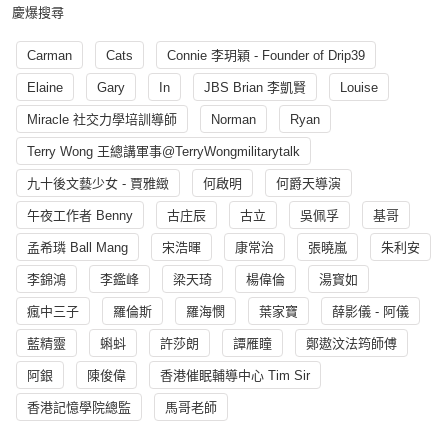
慶爆搜尋
Carman
Cats
Connie 李玥穎 - Founder of Drip39
Elaine
Gary
In
JBS Brian 李凱賢
Louise
Miracle 社交力學培訓導師
Norman
Ryan
Terry Wong 王總講軍事@TerryWongmilitarytalk
九十後文藝少女 - 賈雅緻
何啟明
何爵天導演
午夜工作者 Benny
古庄辰
古立
吳佩孚
基哥
孟希璘 Ball Mang
宋浩暉
康常治
張曉嵐
朱利安
李錦鴻
李鑑峰
梁天琦
楊偉倫
湯寳如
瘋中三子
羅倫斯
羅海憫
葉家寶
薛影儀 - 阿儀
藍精靈
蝌蚪
許莎朗
譚雁瞳
鄭遨汶法筠師傅
阿銀
陳俊偉
香港催眠輔導中心 Tim Sir
香港記憶學院總監
馬哥老師