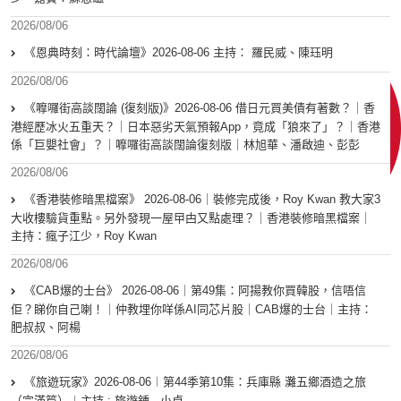
2026/08/06
《恩典時刻：時代論壇》2026-08-06 主持： 羅民威、陳珏明
2026/08/06
《嚤囉街高談闊論 (復刻版)》2026-08-06 借日元買美債有著數？｜香
港經歷冰火五重天？｜日本惡劣天氣預報App，竟成「狼來了」？｜香港
係「巨嬰社會」？｜嚤囉街高談闊論復刻版｜林旭華、潘啟迪、彭彭
2026/08/06
《香港裝修暗黑檔案》 2026-08-06｜裝修完成後，Roy Kwan 教大家3
大收樓驗貨重點。另外發現一屋曱甴又點處理？｜香港裝修暗黑檔案｜
主持：瘋子江少，Roy Kwan
2026/08/06
《CAB爆的士台》 2026-08-06｜第49集：阿揚教你買韓股，信唔信
佢？睇你自己喇！｜仲教埋你咩係AI同芯片股｜CAB爆的士台｜主持：
肥叔叔、阿楊
2026/08/06
《旅遊玩家》2026-08-06︱第44季第10集：兵庫縣 灘五鄉酒造之旅
（完滿篇）︱主持 : 旅遊鍾 , 小卓