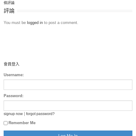
條評論
評論
You must be
logged in
to post a comment.
會員登入
Username:
Password:
|
signup now
forgot password?
Remember Me