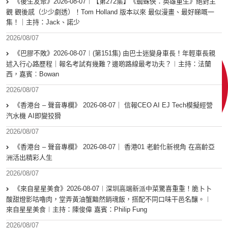
《後生友聚》2026-08-07︱【第272集】《蜘蛛俠：英雄重生》絕對主
觀 觀後感（少少劇透）！Tom Holland 版本以來 最似漫畫、最好睇嘅一
集！｜主持：Jack、諾少
2026/08/07
《巴膠不敗》2026-08-07︱(第151集) 由巴士迷變身車長！年輕車長親
述入行心路歷程｜報名考試有幾難？邊啲路線最考功夫？︱主持：法蘭
西，嘉賓︰Bowan
2026/08/07
《香港台 – 聲音專欄》 2026-08-07｜ 信報CEO AI EJ Tech模擬經營
汽水機 AI即變狡猾
2026/08/07
《香港台 – 聲音專欄》 2026-08-07｜ 香港01 老齡化新視角 在高齡亞
洲活出精彩人生
2026/08/07
《來自星星美食》2026-08-07︱深圳高端新派中菜驚喜重重！脆卜卜
酸甜燈影咕嚕肉，堂弄黃油蟹黯然銷魂飯，搭配不同口味干邑名釀。︱
來自星星美食︱主持：陳俊偉 嘉賓：Philip Fung
2026/08/07