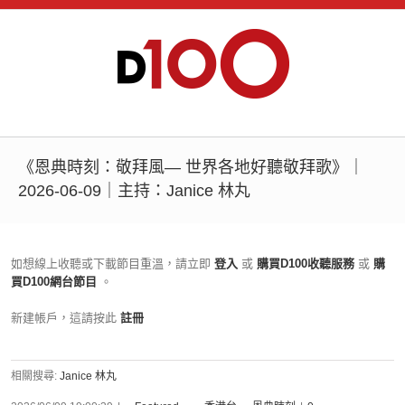
《恩典時刻：敬拜風— 世界各地好聽敬拜歌》｜
2026-06-09｜主持：Janice 林丸
如想線上收聽或下載節目重溫，請立即
登入
或
購買D100收聽服務
或
購
買D100網台節目
。
新建帳戶，這請按此
註冊
相關搜尋:
Janice 林丸