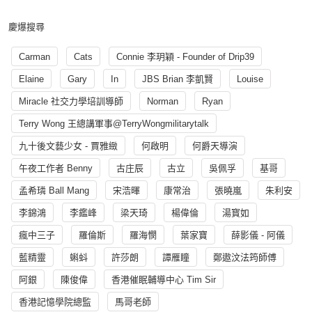
慶爆搜尋
Carman
Cats
Connie 李玥穎 - Founder of Drip39
Elaine
Gary
In
JBS Brian 李凱賢
Louise
Miracle 社交力學培訓導師
Norman
Ryan
Terry Wong 王總講軍事@TerryWongmilitarytalk
九十後文藝少女 - 賈雅緻
何啟明
何爵天導演
午夜工作者 Benny
古庄辰
古立
吳佩孚
基哥
孟希璘 Ball Mang
宋浩暉
康常治
張曉嵐
朱利安
李錦鴻
李鑑峰
梁天琦
楊偉倫
湯寳如
瘋中三子
羅倫斯
羅海憫
葉家寶
薛影儀 - 阿儀
藍精靈
蝌蚪
許莎朗
譚雁瞳
鄭遨汶法筠師傅
阿銀
陳俊偉
香港催眠輔導中心 Tim Sir
香港記憶學院總監
馬哥老師