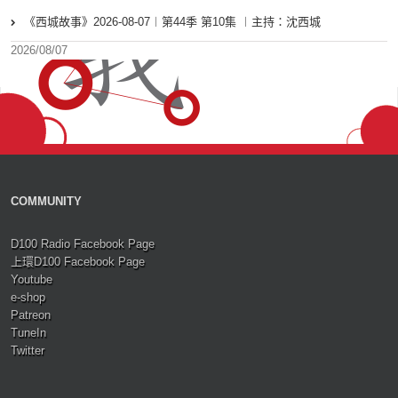
《西城故事》2026-08-07︱第44季 第10集 ︱主持：沈西城
2026/08/07
COMMUNITY
D100 Radio Facebook Page
上環D100 Facebook Page
Youtube
e-shop
Patreon
TuneIn
Twitter