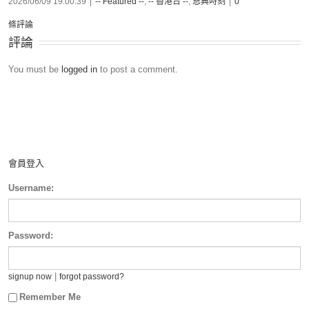
2026/06/09 19:00:39
|
-- Featured --
,
-- 香港台 --
,
恩典時刻
|
0
條評論
評論
You must be
logged in
to post a comment.
會員登入
Username:
Password:
|
signup now
forgot password?
Remember Me