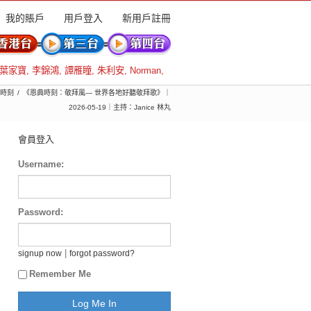
我的賬戶
用戶登入
新用戶註冊
葉家寶
,
李錦鴻
,
譚雁瞳
,
朱利安
,
Norman
,
時刻
《恩典時刻：敬拜風— 世界各地好聽敬拜歌》｜
2026-05-19｜主持：Janice 林丸
會員登入
Username:
Password:
|
signup now
forgot password?
Remember Me