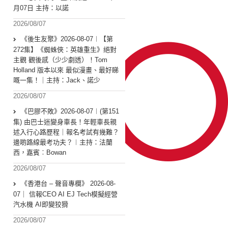
月07日 主持：以諾
2026/08/07
《後生友聚》2026-08-07︱【第
272集】《蜘蛛俠：英雄重生》絕對
主觀 觀後感（少少劇透）！Tom
Holland 版本以來 最似漫畫、最好睇
嘅一集！｜主持：Jack、諾少
2026/08/07
《巴膠不敗》2026-08-07︱(第151
集) 由巴士迷變身車長！年輕車長親
述入行心路歷程｜報名考試有幾難？
邊啲路線最考功夫？︱主持：法蘭
西，嘉賓︰Bowan
2026/08/07
《香港台 – 聲音專欄》 2026-08-
07｜ 信報CEO AI EJ Tech模擬經營
汽水機 AI即變狡猾
2026/08/07