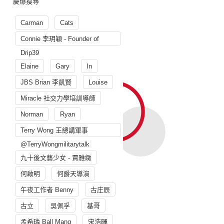
慶爆搜尋
Carman
Cats
Connie 李玥穎 - Founder of
Drip39
Elaine
Gary
In
JBS Brian 李凱賢
Louise
Miracle 社交力學培訓導師
Norman
Ryan
Terry Wong 王總講軍事
@TerryWongmilitarytalk
九十後文藝少女 - 賈雅緻
何啟明
何爵天導演
午夜工作者 Benny
古庄辰
古立
吳佩孚
基哥
孟希璘 Ball Mang
宋浩暉