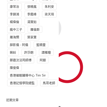
康常治
張曉嵐
朱利安
李錦鴻
李鑑峰
梁天琦
楊偉倫
湯寳如
瘋中三子
羅倫斯
羅海憫
葉家寶
薛影儀 - 阿儀
藍精靈
蝌蚪
許莎朗
譚雁瞳
鄭遨汶法筠師傅
阿銀
陳俊偉
香港催眠輔導中心 Tim Sir
香港記憶學院總監
馬哥老師
近期文章