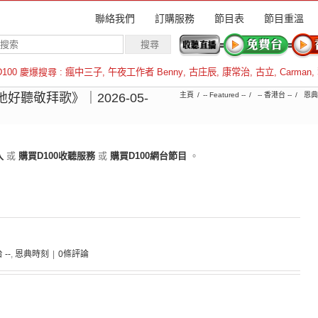
聯絡我們
訂購服務
節目表
節目重溫
D100 慶爆搜尋 :
瘋中三子
,
午夜工作者 Benny
,
古庄辰
,
康常治
,
古立
,
Carman
,
羅倫斯
聽敬拜歌》｜2026-05-
主頁
-- Featured --
-- 香港台 --
恩典
入
或
購買D100收聽服務
或
購買D100網台節目
。
 --
,
恩典時刻
|
0條評論