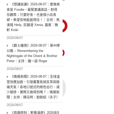
《想講就講》2026-08-07｜要做美
食家 Foodie，最緊要講真話，對得
住觀眾；只要好食，也會撐小店食
肆，希望佢哋能捱得住！｜主持：馬
溱禧 Heily, 莊韻澄 Xenia, 嘉賓：雅
軒 Kinki
2026/08/07
《爵士鍾情》2026-08-07︱第44季
10集 – Remembering the
Nightingale of the Orient & Brother
Peter︱主持：鍾一諾 Roger
2026/08/07
《晚餐新聞》2026-08-07｜全球溫
室效應加劇，引發嚴重氣候反常與極
端天氣！各地口號式的綠色出行、減
少碳排，實際又做得到嗎？｜晚餐新
聞｜主持：陳珏明、劉銳紹（夫子）
2026/08/07
《恩典時刻：聖樂漫遊》2026年8