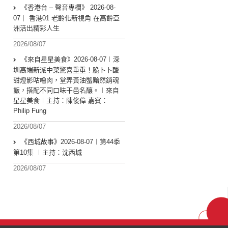
《香港台 – 聲音專欄》 2026-08-
07｜ 香港01 老齡化新視角 在高齡亞
洲活出精彩人生
2026/08/07
《來自星星美食》2026-08-07︱深
圳高端新派中菜驚喜重重！脆卜卜酸
甜燈影咕嚕肉，堂弄黃油蟹黯然銷魂
飯，搭配不同口味干邑名釀。︱來自
星星美食︱主持：陳俊偉 嘉賓：
Philip Fung
2026/08/07
《西城故事》2026-08-07︱第44季
第10集 ︱主持：沈西城
2026/08/07