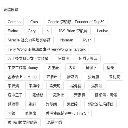
慶爆搜尋
Carman
Cats
Connie 李玥穎 - Founder of Drip39
Elaine
Gary
In
JBS Brian 李凱賢
Louise
Miracle 社交力學培訓導師
Norman
Ryan
Terry Wong 王總講軍事@TerryWongmilitarytalk
九十後文藝少女 - 賈雅緻
何啟明
何爵天導演
午夜工作者 Benny
古庄辰
古立
吳佩孚
基哥
孟希璘 Ball Mang
宋浩暉
康常治
張曉嵐
朱利安
李錦鴻
李鑑峰
梁天琦
楊偉倫
湯寳如
瘋中三子
羅倫斯
羅海憫
葉家寶
薛影儀 - 阿儀
藍精靈
蝌蚪
許莎朗
譚雁瞳
鄭遨汶法筠師傅
阿銀
陳俊偉
香港催眠輔導中心 Tim Sir
香港記憶學院總監
馬哥老師