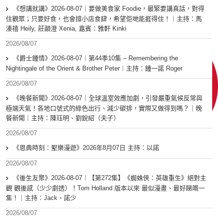
《想講就講》2026-08-07｜要做美食家 Foodie，最緊要講真話，對得
住觀眾；只要好食，也會撐小店食肆，希望佢哋能捱得住！｜主持：馬
溱禧 Heily, 莊韻澄 Xenia, 嘉賓：雅軒 Kinki
2026/08/07
《爵士鍾情》2026-08-07︱第44季10集 – Remembering the
Nightingale of the Orient & Brother Peter︱主持：鍾一諾 Roger
2026/08/07
《晚餐新聞》2026-08-07｜全球溫室效應加劇，引發嚴重氣候反常與
極端天氣！各地口號式的綠色出行、減少碳排，實際又做得到嗎？｜晚
餐新聞｜主持：陳珏明、劉銳紹（夫子）
2026/08/07
《恩典時刻：聖樂漫遊》2026年8月07日 主持：以諾
2026/08/07
《後生友聚》2026-08-07︱【第272集】《蜘蛛俠：英雄重生》絕對主
觀 觀後感（少少劇透）！Tom Holland 版本以來 最似漫畫、最好睇嘅一
集！｜主持：Jack、諾少
2026/08/07