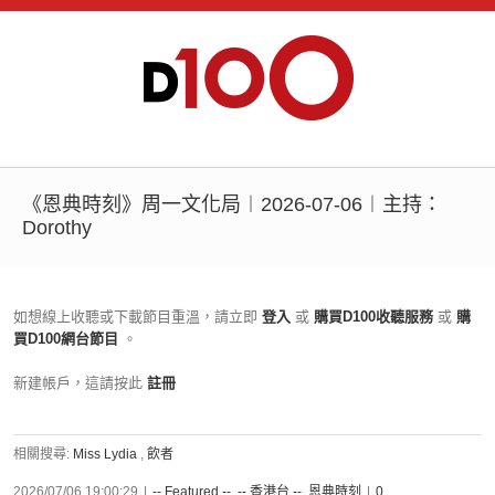
《恩典時刻》周一文化局︱2026-07-06︱主持：
Dorothy
如想線上收聽或下載節目重溫，請立即
登入
或
購買D100收聽服務
或
購
買D100網台節目
。
新建帳戶，這請按此
註冊
相關搜尋:
Miss Lydia
,
飲者
2026/07/06 19:00:29
|
-- Featured --
,
-- 香港台 --
,
恩典時刻
|
0