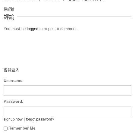
條評論
評論
You must be
logged in
to post a comment.
會員登入
Username:
Password:
|
signup now
forgot password?
Remember Me