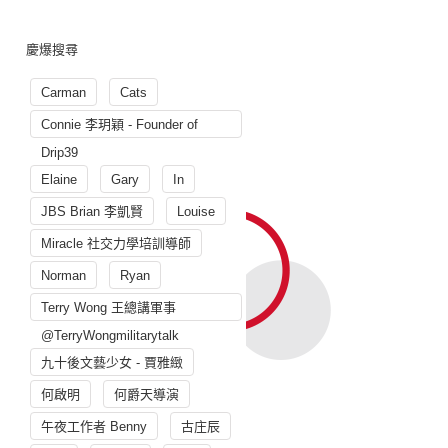
慶爆搜尋
Carman
Cats
Connie 李玥穎 - Founder of
Drip39
Elaine
Gary
In
JBS Brian 李凱賢
Louise
Miracle 社交力學培訓導師
Norman
Ryan
Terry Wong 王總講軍事
@TerryWongmilitarytalk
九十後文藝少女 - 賈雅緻
何啟明
何爵天導演
午夜工作者 Benny
古庄辰