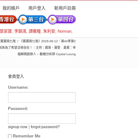
我的賬戶
用戶登入
新用戶註冊
葉家寶
,
李錦鴻
,
譚雁瞳
,
朱利安
,
Norman
,
) 寶寶搞乜鬼
《寶寶搞乜鬼》2026-06-12︱第44季第2
就係為了希望活得自在！︱主持：寶珠、寶堅 嘉賓：幸
福解碼創辦人 – 動機分析師 Crystal Leung
會員登入
Username:
Password:
|
signup now
forgot password?
Remember Me