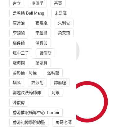
古立
吳佩孚
基哥
孟希璘 Ball Mang
宋浩暉
康常治
張曉嵐
朱利安
李錦鴻
李鑑峰
梁天琦
楊偉倫
湯寳如
瘋中三子
羅倫斯
羅海憫
葉家寶
薛影儀 - 阿儀
藍精靈
蝌蚪
許莎朗
譚雁瞳
鄭遨汶法筠師傅
阿銀
陳俊偉
香港催眠輔導中心 Tim Sir
香港記憶學院總監
馬哥老師