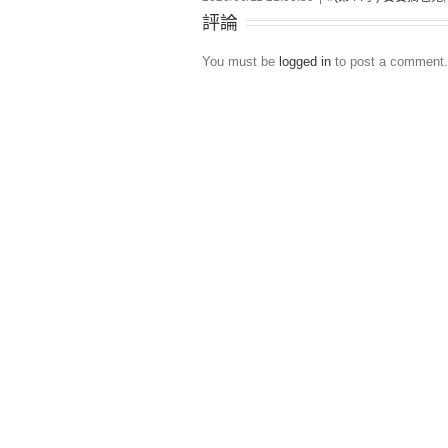
評論
You must be
logged in
to post a comment.