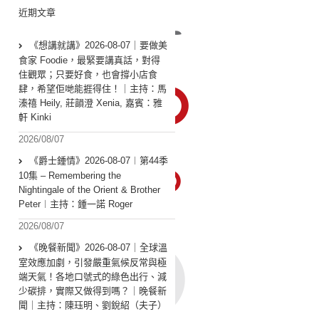
近期文章
《想講就講》2026-08-07｜要做美
食家 Foodie，最緊要講真話，對得
住觀眾；只要好食，也會撐小店食
肆，希望佢哋能捱得住！｜主持：馬
溱禧 Heily, 莊韻澄 Xenia, 嘉賓：雅
軒 Kinki
2026/08/07
《爵士鍾情》2026-08-07︱第44季
10集 – Remembering the
Nightingale of the Orient & Brother
Peter︱主持：鍾一諾 Roger
2026/08/07
《晚餐新聞》2026-08-07｜全球溫
室效應加劇，引發嚴重氣候反常與極
端天氣！各地口號式的綠色出行、減
少碳排，實際又做得到嗎？｜晚餐新
聞｜主持：陳珏明、劉銳紹（夫子）