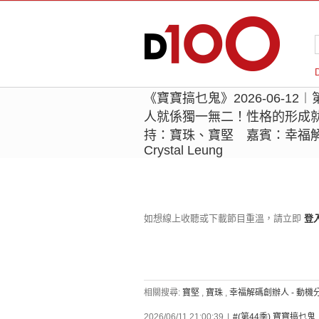
《寶寶搞乜鬼》2026-06-1
人就係獨一無二！性格的形成
持：寶珠、寶堅 嘉賓：幸福解
Crystal Leung
如想線上收聽或下載節目重溫，請立即
登
相關搜尋:
寶堅
,
寶珠
,
幸福解碼創辦人 - 動機分析師
2026/06/11 21:00:39
|
#(第44季) 寶寶搞乜鬼