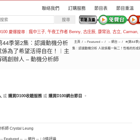
聯絡我們
訂購服務
節目表
節目重溫
D100 慶爆搜尋 :
瘋中三子
,
午夜工作者 Benny
,
古庄辰
,
康常治
,
古立
,
Carman
,
羅倫斯
2︱第44季第2集︰認識動機分析
主頁
-- Featured --
-- 網台 --
#(第44季
集︰認識動機分析 人就係獨一無二！性格的形成
就係為了希望活得自在！︱主
碼創辦人 – 動機分析師
入
或
購買D100收聽服務
或
購買D100網台節目
。
 Crystal Leung
,
-- Featured --
,
-- 網台 --
|
0條評論