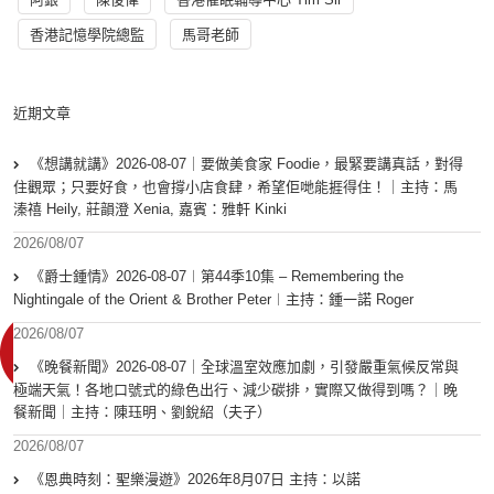
香港記憶學院總監
馬哥老師
近期文章
《想講就講》2026-08-07｜要做美食家 Foodie，最緊要講真話，對得
住觀眾；只要好食，也會撐小店食肆，希望佢哋能捱得住！｜主持：馬
溱禧 Heily, 莊韻澄 Xenia, 嘉賓：雅軒 Kinki
2026/08/07
《爵士鍾情》2026-08-07︱第44季10集 – Remembering the
Nightingale of the Orient & Brother Peter︱主持：鍾一諾 Roger
2026/08/07
《晚餐新聞》2026-08-07｜全球溫室效應加劇，引發嚴重氣候反常與
極端天氣！各地口號式的綠色出行、減少碳排，實際又做得到嗎？｜晚
餐新聞｜主持：陳珏明、劉銳紹（夫子）
2026/08/07
《恩典時刻：聖樂漫遊》2026年8月07日 主持：以諾