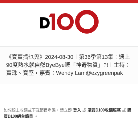
《寶寶搞乜鬼》2024-08-30︱第36季第13集︰遇上
90度熱水就自然ByeBye嘅「神奇物質」?!︱主持：
寶珠、寶堅，嘉賓：Wendy Lam@ezygreenpak
如想線上收聽或下載節目重溫，請立即
登入
或
購買D100收聽服務
或
購
買D100網台節目
。