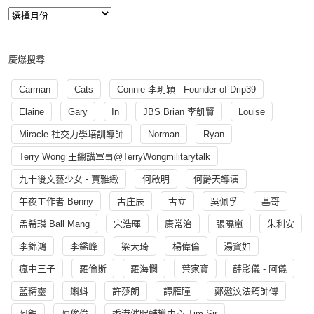
慶爆搜尋
Carman
Cats
Connie 李玥穎 - Founder of Drip39
Elaine
Gary
In
JBS Brian 李凱賢
Louise
Miracle 社交力學培訓導師
Norman
Ryan
Terry Wong 王總講軍事@TerryWongmilitarytalk
九十後文藝少女 - 賈雅緻
何啟明
何爵天導演
午夜工作者 Benny
古庄辰
古立
吳佩孚
基哥
孟希璘 Ball Mang
宋浩暉
康常治
張曉嵐
朱利安
李錦鴻
李鑑峰
梁天琦
楊偉倫
湯寳如
瘋中三子
羅倫斯
羅海憫
葉家寶
薛影儀 - 阿儀
藍精靈
蝌蚪
許莎朗
譚雁瞳
鄭遨汶法筠師傅
阿銀
陳俊偉
香港催眠輔導中心 Tim Sir