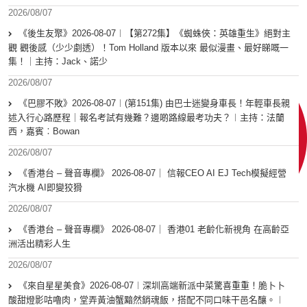
2026/08/07
《後生友聚》2026-08-07︱【第272集】《蜘蛛俠：英雄重生》絕對主
觀 觀後感（少少劇透）！Tom Holland 版本以來 最似漫畫、最好睇嘅一
集！｜主持：Jack、諾少
2026/08/07
《巴膠不敗》2026-08-07︱(第151集) 由巴士迷變身車長！年輕車長親
述入行心路歷程｜報名考試有幾難？邊啲路線最考功夫？︱主持：法蘭
西，嘉賓︰Bowan
2026/08/07
《香港台 – 聲音專欄》 2026-08-07｜ 信報CEO AI EJ Tech模擬經營
汽水機 AI即變狡猾
2026/08/07
《香港台 – 聲音專欄》 2026-08-07｜ 香港01 老齡化新視角 在高齡亞
洲活出精彩人生
2026/08/07
《來自星星美食》2026-08-07︱深圳高端新派中菜驚喜重重！脆卜卜
酸甜燈影咕嚕肉，堂弄黃油蟹黯然銷魂飯，搭配不同口味干邑名釀。︱