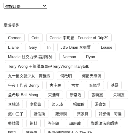
慶爆搜尋
Carman
Cats
Connie 李玥穎 - Founder of Drip39
Elaine
Gary
In
JBS Brian 李凱賢
Louise
Miracle 社交力學培訓導師
Norman
Ryan
Terry Wong 王總講軍事@TerryWongmilitarytalk
九十後文藝少女 - 賈雅緻
何啟明
何爵天導演
午夜工作者 Benny
古庄辰
古立
吳佩孚
基哥
孟希璘 Ball Mang
宋浩暉
康常治
張曉嵐
朱利安
李錦鴻
李鑑峰
梁天琦
楊偉倫
湯寳如
瘋中三子
羅倫斯
羅海憫
葉家寶
薛影儀 - 阿儀
藍精靈
蝌蚪
許莎朗
譚雁瞳
鄭遨汶法筠師傅
阿銀
陳俊偉
香港催眠輔導中心 Tim Sir