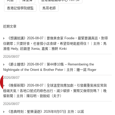
香港記憶學院總監
馬哥老師
近期文章
《想講就講》2026-08-07｜要做美食家 Foodie，最緊要講真話，對得
住觀眾；只要好食，也會撐小店食肆，希望佢哋能捱得住！｜主持：馬
溱禧 Heily, 莊韻澄 Xenia, 嘉賓：雅軒 Kinki
2026/08/07
《爵士鍾情》2026-08-07︱第44季10集 – Remembering the
Nightingale of the Orient & Brother Peter︱主持：鍾一諾 Roger
2026/08/07
《晚餐新聞》2026-08-07｜全球溫室效應加劇，引發嚴重氣候反常與
極端天氣！各地口號式的綠色出行、減少碳排，實際又做得到嗎？｜晚
餐新聞｜主持：陳珏明、劉銳紹（夫子）
2026/08/07
《恩典時刻：聖樂漫遊》2026年8月07日 主持：以諾