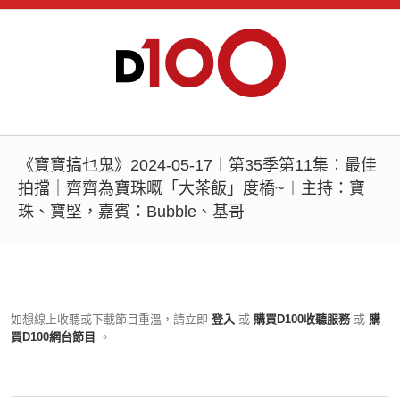
《寶寶搞乜鬼》2024-05-17︱第35季第11集︰最佳
拍擋｜齊齊為寶珠嘅「大茶飯」度橋~︱主持：寶
珠、寶堅，嘉賓：Bubble、基哥
如想線上收聽或下載節目重溫，請立即
登入
或
購買D100收聽服務
或
購
買D100網台節目
。