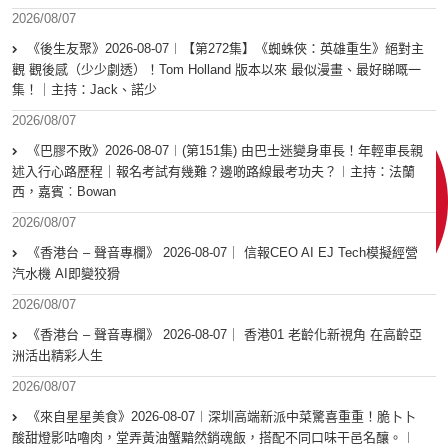
2026/08/07
《後生友聚》2026-08-07︱【第272集】《蜘蛛俠：英雄重生》絕對主
觀 觀後感（少少劇透）！Tom Holland 版本以來 最似漫畫、最好睇嘅一
集！｜主持：Jack、諾少
2026/08/07
《巴膠不敗》2026-08-07︱(第151集) 由巴士迷變身車長！年輕車長親
述入行心路歷程｜報名考試有幾難？邊啲路線最考功夫？︱主持：法蘭
西，嘉賓︰Bowan
2026/08/07
《香港台 – 聲音專欄》 2026-08-07｜ 信報CEO AI EJ Tech模擬經營
汽水機 AI即變狡猾
2026/08/07
《香港台 – 聲音專欄》 2026-08-07｜ 香港01 老齡化新視角 在高齡亞
洲活出精彩人生
2026/08/07
《來自星星美食》2026-08-07︱深圳高端新派中菜驚喜重重！脆卜卜
酸甜燈影咕嚕肉，堂弄黃油蟹黯然銷魂飯，搭配不同口味干邑名釀。︱