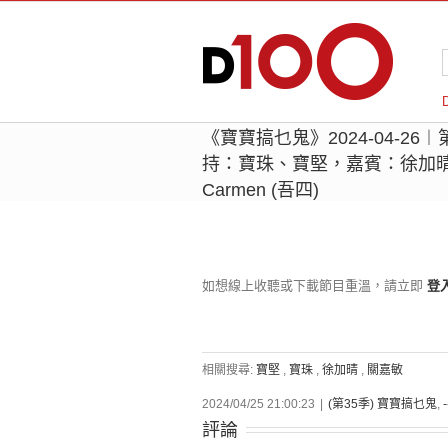
《寶寶搞乜鬼》2024-04-26
持：寶珠、寶堅，嘉賓：徐加晴 R
Carmen (吾四)
如想線上收聽或下載節目重溫，請立即
登
相關搜尋:
寶堅
,
寶珠
,
徐加晴
,
關嘉敏
2024/04/25 21:00:23
|
(第35季) 寶寶搞乜鬼
,
評論