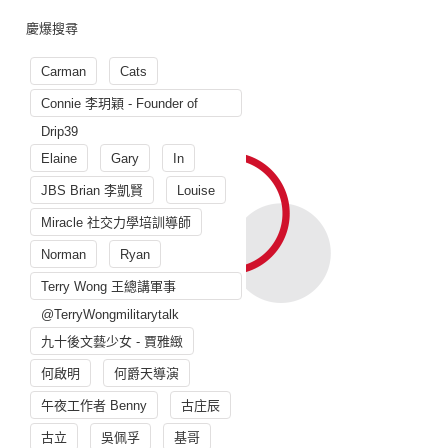
慶爆搜尋
Carman
Cats
Connie 李玥穎 - Founder of
Drip39
Elaine
Gary
In
JBS Brian 李凱賢
Louise
Miracle 社交力學培訓導師
Norman
Ryan
Terry Wong 王總講軍事
@TerryWongmilitarytalk
九十後文藝少女 - 賈雅緻
何啟明
何爵天導演
午夜工作者 Benny
古庄辰
古立
吳佩孚
基哥