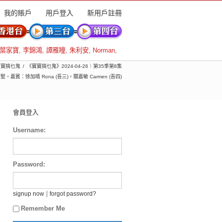
我的賬戶
用戶登入
新用戶註冊
葉家寶
,
李錦鴻
,
譚雁瞳
,
朱利安
,
Norman
,
 寶寶搞乜鬼
《寶寶搞乜鬼》2024-04-26︱第35季第8集
嘉賓：徐加晴 Rona (吾三)，關嘉敏 Carmen (吾四)
會員登入
Username:
Password:
|
signup now
forgot password?
Remember Me