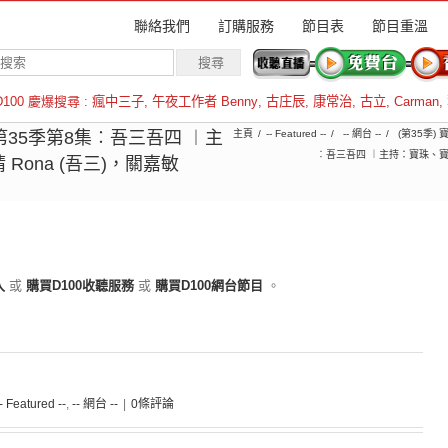
聯絡我們
訂購服務
節目表
節目重溫
D100 慶爆搜尋 :
瘋中三子
,
午夜工作者 Benny
,
古庄辰
,
康常治
,
古立
,
Carman
,
羅倫斯
︱第35季第8集︰吾三吾四 ︱主
主頁
-- Featured --
-- 網台 --
(第35季)
︰吾三吾四 ︱主持：寶珠、寶堅，
ona (吾三)，關嘉敏
入
或
購買D100收聽服務
或
購買D100網台節目
。
-- Featured --
,
-- 網台 --
|
0條評論