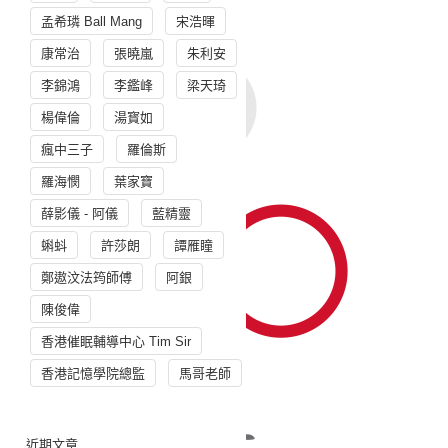
孟希璘 Ball Mang
宋浩暉
康常治
張曉嵐
朱利安
李錦鴻
李鑑峰
梁天琦
楊偉倫
湯寳如
瘋中三子
羅倫斯
羅海憫
葉家寶
薛影儀 - 阿儀
藍精靈
蝌蚪
許莎朗
譚雁瞳
鄭遨汶法筠師傅
阿銀
陳俊偉
香港催眠輔導中心 Tim Sir
香港記憶學院總監
馬哥老師
近期文章