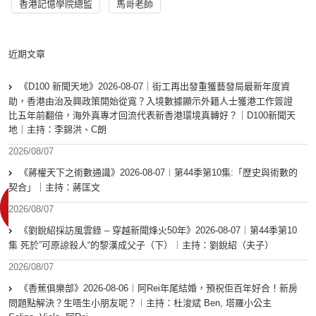
香港記憶學院總監
馬哥老師
近期文章
《D100 新聞天地》2026-08-07｜街工再出發重獲藝發局最新年度資
助，香港由治及興政策開始從寬？入境數據顯示外籍人士獲港工作簽證
比五年前翻倍，海外真專才回流代表新香港環境真轉好？｜D100新聞天
地｜主持：李錦洪、C朗
2026/08/07
《蔣權天下之術數通識》2026-08-07︱第44季第10集:「歴史與術數的
契合」｜主持：蔣匡文
2026/08/07
《劉銳紹採訪風雲錄 – 穿越新聞烽火50年》2026-08-07︱第44季第10
集 死於”可原諒殺人“的黎漢成父子（下）︱主持：劉銳紹（夫子）
2026/08/07
《香蕉俱樂部》2026-08-06︱阿Rei年尾結婚，預祝佢百年好合！新房
問題點解決？生唔生小朋友呢？︱主持：杜浚斌 Ben, 塔羅小公主