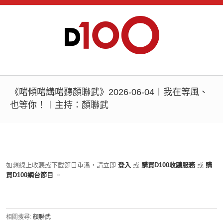
《啱傾啱講啱聽顏聯武》2026-06-04︱我在等風、
也等你！︱主持：顏聯武
如想線上收聽或下載節目重溫，請立即
登入
或
購買D100收聽服務
或
購
買D100網台節目
。
相關搜尋:
顏聯武