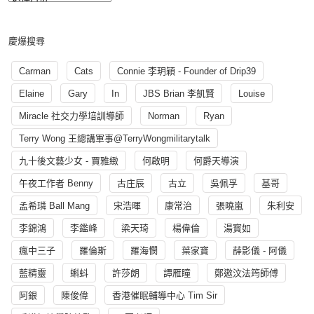
慶爆搜尋
Carman
Cats
Connie 李玥穎 - Founder of Drip39
Elaine
Gary
In
JBS Brian 李凱賢
Louise
Miracle 社交力學培訓導師
Norman
Ryan
Terry Wong 王總講軍事@TerryWongmilitarytalk
九十後文藝少女 - 賈雅緻
何啟明
何爵天導演
午夜工作者 Benny
古庄辰
古立
吳佩孚
基哥
孟希璘 Ball Mang
宋浩暉
康常治
張曉嵐
朱利安
李錦鴻
李鑑峰
梁天琦
楊偉倫
湯寳如
瘋中三子
羅倫斯
羅海憫
葉家寶
薛影儀 - 阿儀
藍精靈
蝌蚪
許莎朗
譚雁瞳
鄭遨汶法筠師傅
阿銀
陳俊偉
香港催眠輔導中心 Tim Sir