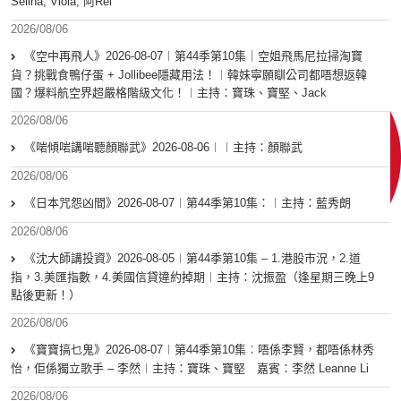
Selina, Viola, 阿Rei
2026/08/06
《空中再飛人》2026-08-07︱第44季第10集｜空姐飛馬尼拉掃淘寶
貨？挑戰食鴨仔蛋 + Jollibee隱藏用法！︱韓妹寧願瞓公司都唔想返韓
國？爆料航空界超嚴格階級文化！︱主持：寶珠、寶堅、Jack
2026/08/06
《啱傾啱講啱聽顏聯武》2026-08-06︱︱主持：顏聯武
2026/08/06
《日本咒怨凶間》2026-08-07︱第44季第10集：︱主持：藍秀朗
2026/08/06
《沈大師講投資》2026-08-05︱第44季第10集 – 1.港股市況，2.道
指，3.美匯指數，4.美國信貸違約掉期︱主持：沈振盈（逢星期三晚上9
點後更新！）
2026/08/06
《寶寶搞乜鬼》2026-08-07︱第44季第10集︰唔係李賢，都唔係林秀
怡，佢係獨立歌手 – 李然︱主持：寶珠、寶堅 嘉賓：李然 Leanne Li
2026/08/06