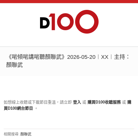
《啱傾啱講啱聽顏聯武》2026-05-20︱XX︱主持：
顏聯武
如想線上收聽或下載節目重溫，請立即
登入
或
購買D100收聽服務
或
購
買D100網台節目
。
相關搜尋:
顏聯武