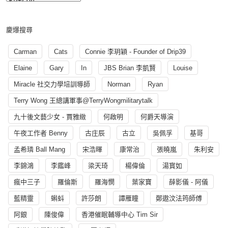
慶爆搜尋
Carman
Cats
Connie 李玥穎 - Founder of Drip39
Elaine
Gary
In
JBS Brian 李凱賢
Louise
Miracle 社交力學培訓導師
Norman
Ryan
Terry Wong 王總講軍事@TerryWongmilitarytalk
九十後文藝少女 - 賈雅緻
何啟明
何爵天導演
午夜工作者 Benny
古庄辰
古立
吳佩孚
基哥
孟希璘 Ball Mang
宋浩暉
康常治
張曉嵐
朱利安
李錦鴻
李鑑峰
梁天琦
楊偉倫
湯寳如
瘋中三子
羅倫斯
羅海憫
葉家寶
薛影儀 - 阿儀
藍精靈
蝌蚪
許莎朗
譚雁瞳
鄭遨汶法筠師傅
阿銀
陳俊偉
香港催眠輔導中心 Tim Sir