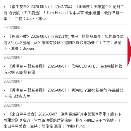
《後生友聚》2026-08-07︱【第272集】《蜘蛛俠：英雄重生》絕對主
觀 觀後感（少少劇透）！Tom Holland 版本以來 最似漫畫、最好睇嘅一
集！｜主持：Jack、諾少
2026/08/07
《巴膠不敗》2026-08-07︱(第151集) 由巴士迷變身車長！年輕車長親
述入行心路歷程｜報名考試有幾難？邊啲路線最考功夫？︱主持：法蘭
西，嘉賓︰Bowan
2026/08/07
《香港台 – 聲音專欄》 2026-08-07｜ 信報CEO AI EJ Tech模擬經營
汽水機 AI即變狡猾
2026/08/07
《香港台 – 聲音專欄》 2026-08-07｜ 香港01 老齡化新視角 在高齡亞
洲活出精彩人生
2026/08/07
《來自星星美食》2026-08-07︱深圳高端新派中菜驚喜重重！脆卜卜
酸甜燈影咕嚕肉，堂弄黃油蟹黯然銷魂飯，搭配不同口味干邑名釀。︱
來自星星美食︱主持：陳俊偉 嘉賓：Philip Fung