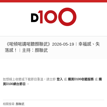
《啱傾啱講啱聽顏聯武》2026-05-19︱幸福感、失
落感！︱主持：顏聯武
如想線上收聽或下載節目重溫，請立即
登入
或
購買D100收聽服務
或
購
買D100網台節目
。
相關搜尋:
顏聯武