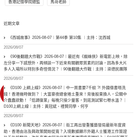
香港記憶學院總監
馬哥老師
近期文章
《西城故事》2026-08-07︱第44季 第10集 ︱主持：沈西城
2026/08/07
《90後翻牆大作戰》2026-08-07︱最近有《蜘蛛俠》新電影上映，除
左分享一下感想外，再傾談一下近來有關觀眾質素的討論，因為多大片
多人入場所以特別多奇怪情況？︱90後翻牆大作戰︱主持：梁德民團隊
2026/08/07
《D100 上綱上線》2026-08-07｜中一買書要7千蚊 ?! 外國借書唔洗
錢！香港幾時做到？｜大富豪夜總會捲土重來！背後股東換人，公關中
介蠢蠢欲動！「低調復業」每晚只接少量客，到底測試緊乜嘢水溫？｜
D100上綱上線︱主持：黃冠斌、禮賢同學、何亨
2026/08/07
《D100 新聞天地》2026-08-07｜街工再出發重獲藝發局最新年度資
助，香港由治及興政策開始從寬？入境數據顯示外籍人士獲港工作簽證