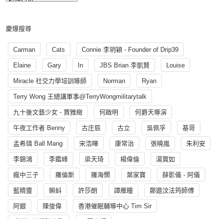
慶爆搜尋
Carman
Cats
Connie 李玥穎 - Founder of Drip39
Elaine
Gary
In
JBS Brian 李凱賢
Louise
Miracle 社交力學培訓導師
Norman
Ryan
Terry Wong 王總講軍事@TerryWongmilitarytalk
九十後文藝少女 - 賈雅緻
何啟明
何爵天導演
午夜工作者 Benny
古庄辰
古立
吳佩孚
基哥
孟希璘 Ball Mang
宋浩暉
康常治
張曉嵐
朱利安
李錦鴻
李鑑峰
梁天琦
楊偉倫
湯寳如
瘋中三子
羅倫斯
羅海憫
葉家寶
薛影儀 - 阿儀
藍精靈
蝌蚪
許莎朗
譚雁瞳
鄭遨汶法筠師傅
阿銀
陳俊偉
香港催眠輔導中心 Tim Sir