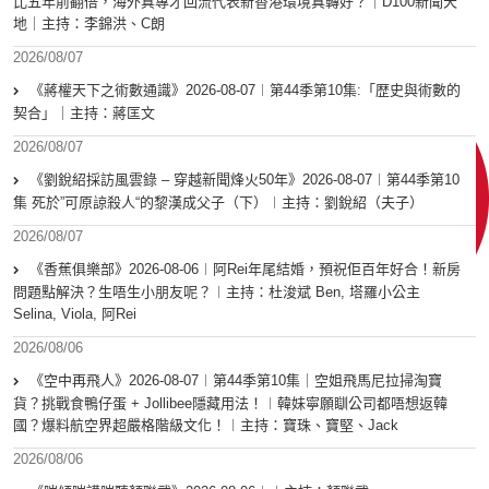
比五年前翻倍，海外真專才回流代表新香港環境真轉好？｜D100新聞天
地｜主持：李錦洪、C朗
2026/08/07
《蔣權天下之術數通識》2026-08-07︱第44季第10集:「歴史與術數的
契合」｜主持：蔣匡文
2026/08/07
《劉銳紹採訪風雲錄 – 穿越新聞烽火50年》2026-08-07︱第44季第10
集 死於”可原諒殺人“的黎漢成父子（下）︱主持：劉銳紹（夫子）
2026/08/07
《香蕉俱樂部》2026-08-06︱阿Rei年尾結婚，預祝佢百年好合！新房
問題點解決？生唔生小朋友呢？︱主持：杜浚斌 Ben, 塔羅小公主
Selina, Viola, 阿Rei
2026/08/06
《空中再飛人》2026-08-07︱第44季第10集｜空姐飛馬尼拉掃淘寶
貨？挑戰食鴨仔蛋 + Jollibee隱藏用法！︱韓妹寧願瞓公司都唔想返韓
國？爆料航空界超嚴格階級文化！︱主持：寶珠、寶堅、Jack
2026/08/06