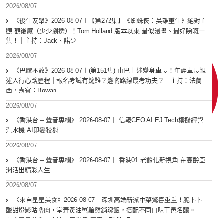
2026/08/07
《後生友聚》2026-08-07︱【第272集】《蜘蛛俠：英雄重生》絕對主
觀 觀後感（少少劇透）！Tom Holland 版本以來 最似漫畫、最好睇嘅一
集！｜主持：Jack、諾少
2026/08/07
《巴膠不敗》2026-08-07︱(第151集) 由巴士迷變身車長！年輕車長親
述入行心路歷程｜報名考試有幾難？邊啲路線最考功夫？︱主持：法蘭
西，嘉賓︰Bowan
2026/08/07
《香港台 – 聲音專欄》 2026-08-07｜ 信報CEO AI EJ Tech模擬經營
汽水機 AI即變狡猾
2026/08/07
《香港台 – 聲音專欄》 2026-08-07｜ 香港01 老齡化新視角 在高齡亞
洲活出精彩人生
2026/08/07
《來自星星美食》2026-08-07︱深圳高端新派中菜驚喜重重！脆卜卜
酸甜燈影咕嚕肉，堂弄黃油蟹黯然銷魂飯，搭配不同口味干邑名釀。︱