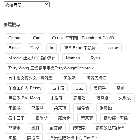
慶爆搜尋
Carman
Cats
Connie 李玥穎 - Founder of Drip39
Elaine
Gary
In
JBS Brian 李凱賢
Louise
Miracle 社交力學培訓導師
Norman
Ryan
Terry Wong 王總講軍事@TerryWongmilitarytalk
九十後文藝少女 - 賈雅緻
何啟明
何爵天導演
午夜工作者 Benny
古庄辰
古立
吳佩孚
基哥
孟希璘 Ball Mang
宋浩暉
康常治
張曉嵐
朱利安
李錦鴻
李鑑峰
梁天琦
楊偉倫
湯寳如
瘋中三子
羅倫斯
羅海憫
葉家寶
薛影儀 - 阿儀
藍精靈
蝌蚪
許莎朗
譚雁瞳
鄭遨汶法筠師傅
阿銀
陳俊偉
香港催眠輔導中心 Tim Sir