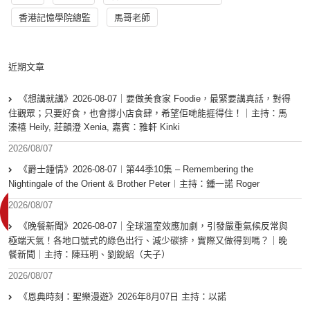
香港記憶學院總監
馬哥老師
近期文章
《想講就講》2026-08-07｜要做美食家 Foodie，最緊要講真話，對得
住觀眾；只要好食，也會撐小店食肆，希望佢哋能捱得住！｜主持：馬
溱禧 Heily, 莊韻澄 Xenia, 嘉賓：雅軒 Kinki
2026/08/07
《爵士鍾情》2026-08-07︱第44季10集 – Remembering the
Nightingale of the Orient & Brother Peter︱主持：鍾一諾 Roger
2026/08/07
《晚餐新聞》2026-08-07｜全球溫室效應加劇，引發嚴重氣候反常與
極端天氣！各地口號式的綠色出行、減少碳排，實際又做得到嗎？｜晚
餐新聞｜主持：陳珏明、劉銳紹（夫子）
2026/08/07
《恩典時刻：聖樂漫遊》2026年8月07日 主持：以諾