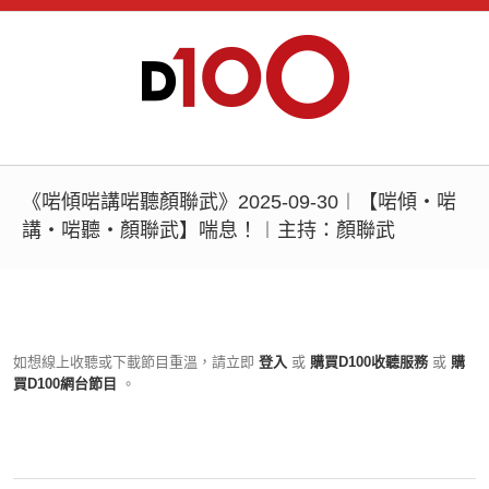
《啱傾啱講啱聽顏聯武》2025-09-30︱【啱傾‧啱
講‧啱聽‧顏聯武】喘息！︱主持：顏聯武
如想線上收聽或下載節目重溫，請立即
登入
或
購買D100收聽服務
或
購
買D100網台節目
。