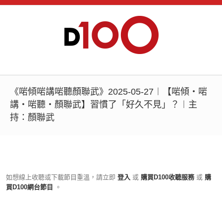
《啱傾啱講啱聽顏聯武》2025-05-27︱【啱傾‧啱
講‧啱聽‧顏聯武】習慣了「好久不見」？︱主
持：顏聯武
如想線上收聽或下載節目重溫，請立即
登入
或
購買D100收聽服務
或
購
買D100網台節目
。