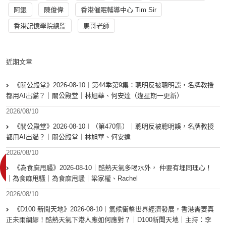
阿銀
陳俊偉
香港催眠輔導中心 Tim Sir
香港記憶學院總監
馬哥老師
近期文章
《關公殿堂》2026-08-10︱第44季第9集：聰明反被聰明誤，名牌教授
都用AI出貓？｜關公殿堂｜林旭華、何安達（逢星期一更新）
2026/08/10
《關公殿堂》2026-08-10︱（第470集）｜聰明反被聰明誤，名牌教授
都用AI出貓？｜關公殿堂｜林旭華、何安達
2026/08/10
《為食麻甩騷》2026-08-10｜酷熱天氣多喝水外， 仲要有埋同理心！
｜為食麻甩騷｜為食麻甩騷｜梁家權、Rachel
2026/08/10
《D100 新聞天地》2026-08-10｜氣候衝擊世界經濟發展，香港需要真
正未雨綢繆！酷熱天氣下港人應如何應對？｜D100新聞天地｜主持：李