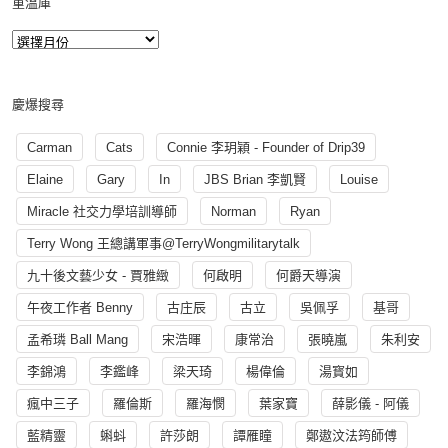
重溫庫
慶爆搜尋
Carman
Cats
Connie 李玥穎 - Founder of Drip39
Elaine
Gary
In
JBS Brian 李凱賢
Louise
Miracle 社交力學培訓導師
Norman
Ryan
Terry Wong 王總講軍事@TerryWongmilitarytalk
九十後文藝少女 - 賈雅緻
何啟明
何爵天導演
午夜工作者 Benny
古庄辰
古立
吳佩孚
基哥
孟希璘 Ball Mang
宋浩暉
康常治
張曉嵐
朱利安
李錦鴻
李鑑峰
梁天琦
楊偉倫
湯寳如
瘋中三子
羅倫斯
羅海憫
葉家寶
薛影儀 - 阿儀
藍精靈
蝌蚪
許莎朗
譚雁瞳
鄭遨汶法筠師傅