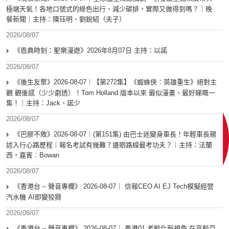
極端天氣！各地口號式的綠色出行、減少碳排，實際又做得到嗎？｜晚
餐新聞｜主持：陳珏明、劉銳紹（夫子）
2026/08/07
《恩典時刻：聖樂漫遊》2026年8月07日 主持：以諾
2026/08/07
《後生友聚》2026-08-07︱【第272集】《蜘蛛俠：英雄重生》絕對主
觀 觀後感（少少劇透）！Tom Holland 版本以來 最似漫畫、最好睇嘅一
集！｜主持：Jack、諾少
2026/08/07
《巴膠不敗》2026-08-07︱(第151集) 由巴士迷變身車長！年輕車長親
述入行心路歷程｜報名考試有幾難？邊啲路線最考功夫？︱主持：法蘭
西，嘉賓︰Bowan
2026/08/07
《香港台 – 聲音專欄》 2026-08-07｜ 信報CEO AI EJ Tech模擬經營
汽水機 AI即變狡猾
2026/08/07
《香港台 – 聲音專欄》 2026-08-07｜ 香港01 老齡化新視角 在高齡亞