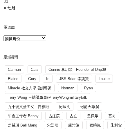
31
« 七月
重溫庫
慶爆搜尋
Carman
Cats
Connie 李玥穎 - Founder of Drip39
Elaine
Gary
In
JBS Brian 李凱賢
Louise
Miracle 社交力學培訓導師
Norman
Ryan
Terry Wong 王總講軍事@TerryWongmilitarytalk
九十後文藝少女 - 賈雅緻
何啟明
何爵天導演
午夜工作者 Benny
古庄辰
古立
吳佩孚
基哥
孟希璘 Ball Mang
宋浩暉
康常治
張曉嵐
朱利安