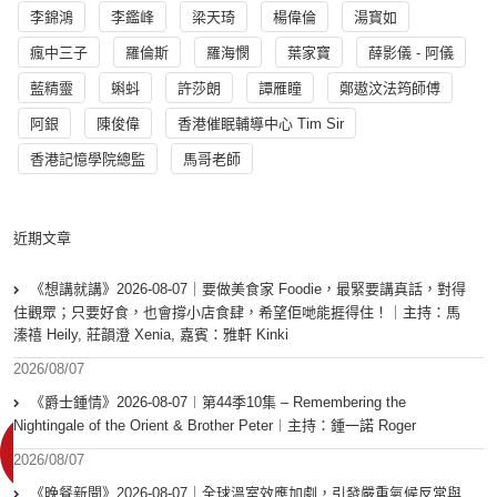
李錦鴻
李鑑峰
梁天琦
楊偉倫
湯寳如
瘋中三子
羅倫斯
羅海憫
葉家寶
薛影儀 - 阿儀
藍精靈
蝌蚪
許莎朗
譚雁瞳
鄭遨汶法筠師傅
阿銀
陳俊偉
香港催眠輔導中心 Tim Sir
香港記憶學院總監
馬哥老師
近期文章
《想講就講》2026-08-07｜要做美食家 Foodie，最緊要講真話，對得
住觀眾；只要好食，也會撐小店食肆，希望佢哋能捱得住！｜主持：馬
溱禧 Heily, 莊韻澄 Xenia, 嘉賓：雅軒 Kinki
2026/08/07
《爵士鍾情》2026-08-07︱第44季10集 – Remembering the
Nightingale of the Orient & Brother Peter︱主持：鍾一諾 Roger
2026/08/07
《晚餐新聞》2026-08-07｜全球溫室效應加劇，引發嚴重氣候反常與