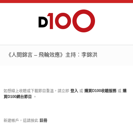
《人間錦言 – 飛輪效應》主持︰李錦洪
如想線上收聽或下載節目重溫，請立即
登入
或
購買D100收聽服務
或
購
買D100網台節目
。
新建帳戶，這請按此
註冊