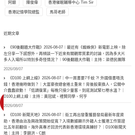
阿銀
陳俊偉
香港催眠輔導中心 Tim Sir
香港記憶學院總監
馬哥老師
近期文章
《90後翻牆大作戰》2026-08-07︱最近有《蜘蛛俠》新電影上映，除
左分享一下感想外，再傾談一下近來有關觀眾質素的討論，因為多大片
多人入場所以特別多奇怪情況？︱90後翻牆大作戰︱主持：梁德民團隊
2026/08/07
《D100 上綱上線》2026-08-07｜中一買書要7千蚊 ?! 外國借書唔洗
錢！香港幾時做到？｜大富豪夜總會捲土重來！背後股東換人，公關中
介蠢蠢欲動！「低調復業」每晚只接少量客，到底測試緊乜嘢水溫？｜
D100上綱上線︱主持：黃冠斌、禮賢同學、何亨
2026/08/07
《D100 新聞天地》2026-08-07｜街工再出發重獲藝發局最新年度資
助，香港由治及興政策開始從寬？入境數據顯示外籍人士獲港工作簽證
比五年前翻倍，海外真專才回流代表新香港環境真轉好？｜D100新聞天
地｜主持：李錦洪、C朗