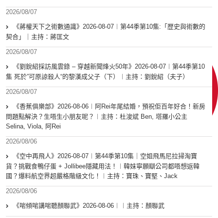
2026/08/07
《蔣權天下之術數通識》2026-08-07︱第44季第10集:「歴史與術數的
契合」｜主持：蔣匡文
2026/08/07
《劉銳紹採訪風雲錄 – 穿越新聞烽火50年》2026-08-07︱第44季第10
集 死於”可原諒殺人“的黎漢成父子（下）︱主持：劉銳紹（夫子）
2026/08/07
《香蕉俱樂部》2026-08-06︱阿Rei年尾結婚，預祝佢百年好合！新房
問題點解決？生唔生小朋友呢？︱主持：杜浚斌 Ben, 塔羅小公主
Selina, Viola, 阿Rei
2026/08/06
《空中再飛人》2026-08-07︱第44季第10集｜空姐飛馬尼拉掃淘寶
貨？挑戰食鴨仔蛋 + Jollibee隱藏用法！︱韓妹寧願瞓公司都唔想返韓
國？爆料航空界超嚴格階級文化！︱主持：寶珠、寶堅、Jack
2026/08/06
《啱傾啱講啱聽顏聯武》2026-08-06︱︱主持：顏聯武