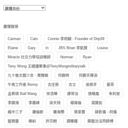
慶爆搜尋
Carman
Cats
Connie 李玥穎 - Founder of Drip39
Elaine
Gary
In
JBS Brian 李凱賢
Louise
Miracle 社交力學培訓導師
Norman
Ryan
Terry Wong 王總講軍事@TerryWongmilitarytalk
九十後文藝少女 - 賈雅緻
何啟明
何爵天導演
午夜工作者 Benny
古庄辰
古立
吳佩孚
基哥
孟希璘 Ball Mang
宋浩暉
康常治
張曉嵐
朱利安
李錦鴻
李鑑峰
梁天琦
楊偉倫
湯寳如
瘋中三子
羅倫斯
羅海憫
葉家寶
薛影儀 - 阿儀
藍精靈
蝌蚪
許莎朗
譚雁瞳
鄭遨汶法筠師傅