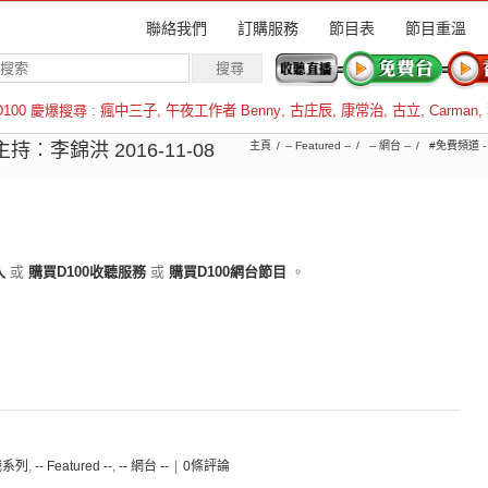
聯絡我們
訂購服務
節目表
節目重溫
D100 慶爆搜尋 :
瘋中三子
,
午夜工作者 Benny
,
古庄辰
,
康常治
,
古立
,
Carman
,
羅倫斯
持︰李錦洪 2016-11-08
主頁
-- Featured --
-- 網台 --
#免費頻道 -
入
或
購買D100收聽服務
或
購買D100網台節目
。
通識系列
,
-- Featured --
,
-- 網台 --
|
0條評論