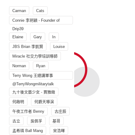
Carman
Cats
Connie 李玥穎 - Founder of
Drip39
Elaine
Gary
In
JBS Brian 李凱賢
Louise
Miracle 社交力學培訓導師
Norman
Ryan
Terry Wong 王總講軍事
@TerryWongmilitarytalk
九十後文藝少女 - 賈雅緻
何啟明
何爵天導演
午夜工作者 Benny
古庄辰
古立
吳佩孚
基哥
孟希璘 Ball Mang
宋浩暉