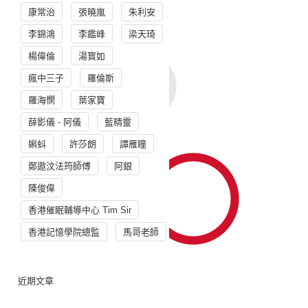
康常治
張曉嵐
朱利安
李錦鴻
李鑑峰
梁天琦
楊偉倫
湯寳如
瘋中三子
羅倫斯
羅海憫
葉家寶
薛影儀 - 阿儀
藍精靈
蝌蚪
許莎朗
譚雁瞳
鄭遨汶法筠師傅
阿銀
陳俊偉
香港催眠輔導中心 Tim Sir
香港記憶學院總監
馬哥老師
近期文章