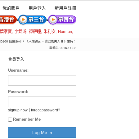
我的賬戶
用戶登入
新用戶註冊
葉家寶
,
李錦鴻
,
譚雁瞳
,
朱利安
,
Norman
,
 D100 通識系列
《人間錦言 – 奧巴馬夫人 II 》主持︰
李錦洪 2016-11-08
會員登入
Username:
Password:
|
signup now
forgot password?
Remember Me