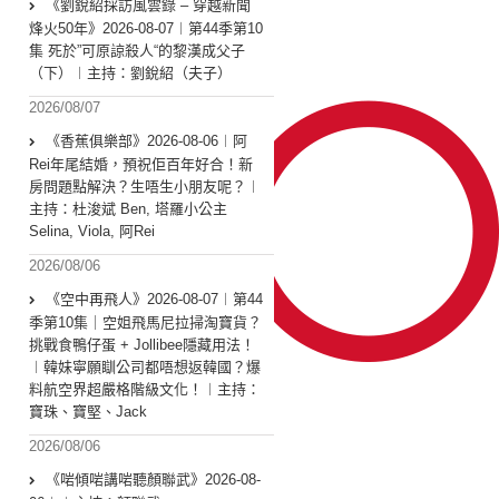
《劉銳紹採訪風雲錄 – 穿越新聞
烽火50年》2026-08-07︱第44季第10
集 死於”可原諒殺人“的黎漢成父子
（下）︱主持：劉銳紹（夫子）
2026/08/07
《香蕉俱樂部》2026-08-06︱阿
Rei年尾結婚，預祝佢百年好合！新
房問題點解決？生唔生小朋友呢？︱
主持：杜浚斌 Ben, 塔羅小公主
Selina, Viola, 阿Rei
2026/08/06
《空中再飛人》2026-08-07︱第44
季第10集｜空姐飛馬尼拉掃淘寶貨？
挑戰食鴨仔蛋 + Jollibee隱藏用法！
︱韓妹寧願瞓公司都唔想返韓國？爆
料航空界超嚴格階級文化！︱主持：
寶珠、寶堅、Jack
2026/08/06
《啱傾啱講啱聽顏聯武》2026-08-