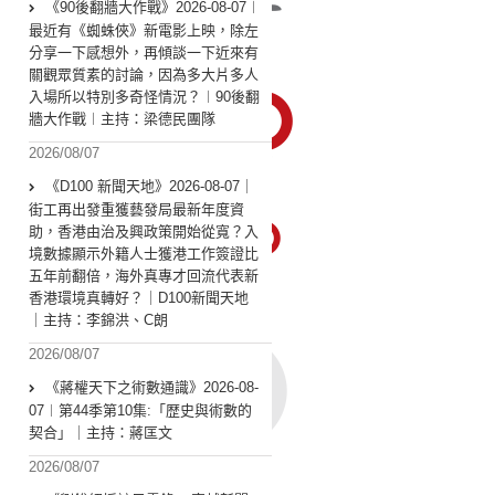
《90後翻牆大作戰》2026-08-07︱
最近有《蜘蛛俠》新電影上映，除左
分享一下感想外，再傾談一下近來有
關觀眾質素的討論，因為多大片多人
入場所以特別多奇怪情況？︱90後翻
牆大作戰︱主持：梁德民團隊
2026/08/07
《D100 新聞天地》2026-08-07｜
街工再出發重獲藝發局最新年度資
助，香港由治及興政策開始從寬？入
境數據顯示外籍人士獲港工作簽證比
五年前翻倍，海外真專才回流代表新
香港環境真轉好？｜D100新聞天地
｜主持：李錦洪、C朗
2026/08/07
《蔣權天下之術數通識》2026-08-
07︱第44季第10集:「歴史與術數的
契合」｜主持：蔣匡文
2026/08/07