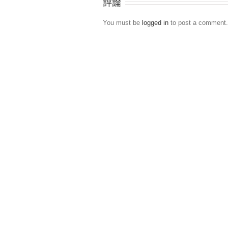
評論
You must be
logged in
to post a comment.