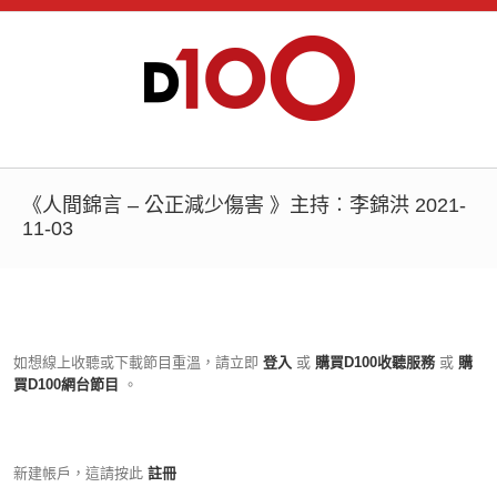
《人間錦言 – 公正減少傷害 》主持︰李錦洪 2021-
11-03
如想線上收聽或下載節目重溫，請立即
登入
或
購買D100收聽服務
或
購
買D100網台節目
。
新建帳戶，這請按此
註冊