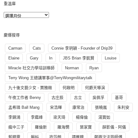
重溫庫
慶爆搜尋
Carman
Cats
Connie 李玥穎 - Founder of Drip39
Elaine
Gary
In
JBS Brian 李凱賢
Louise
Miracle 社交力學培訓導師
Norman
Ryan
Terry Wong 王總講軍事@TerryWongmilitarytalk
九十後文藝少女 - 賈雅緻
何啟明
何爵天導演
午夜工作者 Benny
古庄辰
古立
吳佩孚
基哥
孟希璘 Ball Mang
宋浩暉
康常治
張曉嵐
朱利安
李錦鴻
李鑑峰
梁天琦
楊偉倫
湯寳如
瘋中三子
羅倫斯
羅海憫
葉家寶
薛影儀 - 阿儀
藍精靈
蝌蚪
許莎朗
譚雁瞳
鄭遨汶法筠師傅