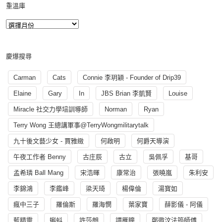
重溫庫
慶爆搜尋
Carman
Cats
Connie 李玥穎 - Founder of Drip39
Elaine
Gary
In
JBS Brian 李凱賢
Louise
Miracle 社交力學培訓導師
Norman
Ryan
Terry Wong 王總講軍事@TerryWongmilitarytalk
九十後文藝少女 - 賈雅緻
何啟明
何爵天導演
午夜工作者 Benny
古庄辰
古立
吳佩孚
基哥
孟希璘 Ball Mang
宋浩暉
康常治
張曉嵐
朱利安
李錦鴻
李鑑峰
梁天琦
楊偉倫
湯寳如
瘋中三子
羅倫斯
羅海憫
葉家寶
薛影儀 - 阿儀
藍精靈
蝌蚪
許莎朗
譚雁瞳
鄭遨汶法筠師傅