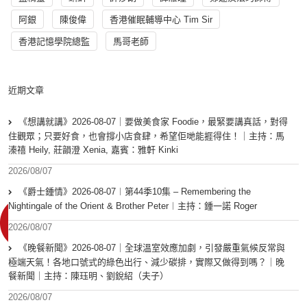
阿銀
陳俊偉
香港催眠輔導中心 Tim Sir
香港記憶學院總監
馬哥老師
近期文章
《想講就講》2026-08-07｜要做美食家 Foodie，最緊要講真話，對得
住觀眾；只要好食，也會撐小店食肆，希望佢哋能捱得住！｜主持：馬
溱禧 Heily, 莊韻澄 Xenia, 嘉賓：雅軒 Kinki
2026/08/07
《爵士鍾情》2026-08-07︱第44季10集 – Remembering the
Nightingale of the Orient & Brother Peter︱主持：鍾一諾 Roger
2026/08/07
《晚餐新聞》2026-08-07｜全球溫室效應加劇，引發嚴重氣候反常與
極端天氣！各地口號式的綠色出行、減少碳排，實際又做得到嗎？｜晚
餐新聞｜主持：陳珏明、劉銳紹（夫子）
2026/08/07