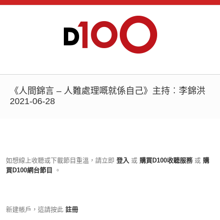
《人間錦言 – 人難處理嘅就係自己》主持︰李錦洪
2021-06-28
如想線上收聽或下載節目重溫，請立即
登入
或
購買D100收聽服務
或
購
買D100網台節目
。
新建帳戶，這請按此
註冊