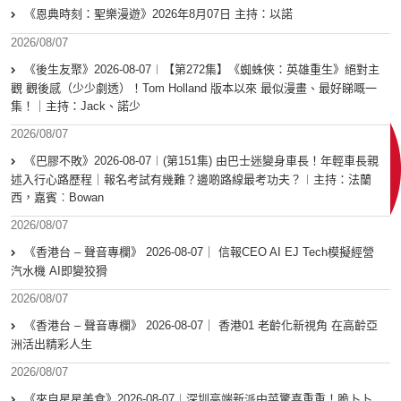
《恩典時刻：聖樂漫遊》2026年8月07日 主持：以諾
2026/08/07
《後生友聚》2026-08-07︱【第272集】《蜘蛛俠：英雄重生》絕對主
觀 觀後感（少少劇透）！Tom Holland 版本以來 最似漫畫、最好睇嘅一
集！｜主持：Jack、諾少
2026/08/07
《巴膠不敗》2026-08-07︱(第151集) 由巴士迷變身車長！年輕車長親
述入行心路歷程｜報名考試有幾難？邊啲路線最考功夫？︱主持：法蘭
西，嘉賓︰Bowan
2026/08/07
《香港台 – 聲音專欄》 2026-08-07｜ 信報CEO AI EJ Tech模擬經營
汽水機 AI即變狡猾
2026/08/07
《香港台 – 聲音專欄》 2026-08-07｜ 香港01 老齡化新視角 在高齡亞
洲活出精彩人生
2026/08/07
《來自星星美食》2026-08-07︱深圳高端新派中菜驚喜重重！脆卜卜