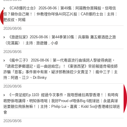
《CAB爆的士台》 2026-08-06｜第49集：阿揚教你買韓股，信唔信
佢？睇你自己喇！｜仲教埋你咩係AI同芯片股｜CAB爆的士台｜主持：
肥叔叔、阿楊
2026/08/06
《旅遊玩家》2026-08-06︱第44季第10集：兵庫縣 灘五鄉酒造之旅
（完滿篇）︱主持 : 旅遊鍾 , 小卓
2026/08/06
《瘋中三子》 2026-08-06｜第一代粵語流行曲填詞人黎彼得病逝，
「請君您夢鄉謹記，這一曲送給您」！《東張西望》早前報道骨場技師
詐騙「恩客」事件案中有案，疑涉邪教操控少女賣淫？｜瘋中三子｜主
持：阿通、江少、Dr.Binky
2026/08/06
《一齊足經Ep.110》經過今次事件，我唔想維拉再黎香港！｜有時有
啲野係唔講得，明知係唔啱丨我好Proud of唔係Big 6既球迷｜永遠真球
迷要靚位飛係無嘛！丨主持：Philip Lui、嘉賓：Kidd So@香港維拉球迷
會
2026/08/06