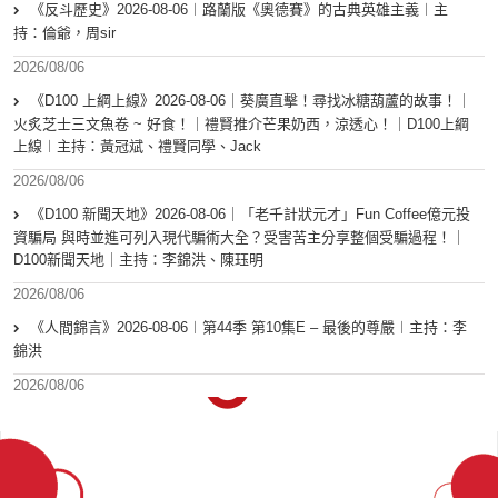
《反斗歷史》2026-08-06︱路蘭版《奧德賽》的古典英雄主義︱主
持：倫爺，周sir
2026/08/06
《D100 上綱上線》2026-08-06｜葵廣直擊！尋找冰糖葫蘆的故事！｜
火炙芝士三文魚卷 ~ 好食！｜禮賢推介芒果奶西，涼透心！｜D100上綱
上線︱主持：黃冠斌、禮賢同學、Jack
2026/08/06
《D100 新聞天地》2026-08-06｜「老千計狀元才」Fun Coffee億元投
資騙局 與時並進可列入現代騙術大全？受害苦主分享整個受騙過程！｜
D100新聞天地｜主持：李錦洪、陳珏明
2026/08/06
《人間錦言》2026-08-06︱第44季 第10集E – 最後的尊嚴︱主持：李
錦洪
2026/08/06