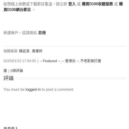
如想線上收聽或下載節目重溫，請立即
登入
或
購買D100收聽服務
或
購
買D100網台節目
。
新建帳戶，這請按此
註冊
相關搜尋:
陳廷清
,
黃肇邦
2025/01/15 17:00:05
|
-- Featured --
,
-- 香港台 --
,
不老影痴打邊
爐
|
0條評論
評論
You must be
logged in
to post a comment.
會員登入