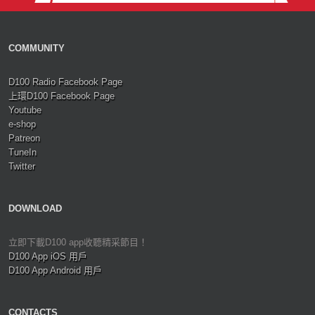
COMMUNITY
D100 Radio Facebook Page
上環D100 Facebook Page
Youtube
e-shop
Patreon
TuneIn
Twitter
DOWNLOAD
立即下載D100 app收聽精采節目！
D100 App iOS 用戶
D100 App Android 用戶
CONTACTS