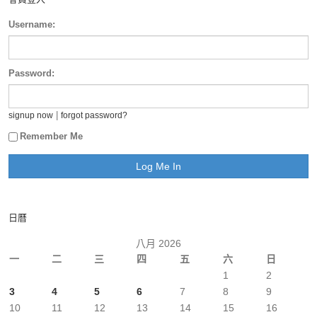
Username:
Password:
|
signup now
forgot password?
Remember Me
日曆
八月 2026
一
二
三
四
五
六
日
1
2
3
4
5
6
7
8
9
10
11
12
13
14
15
16