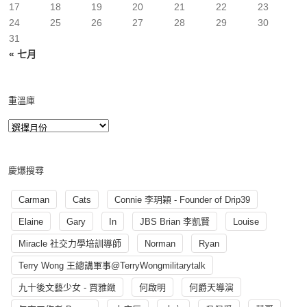
17
18
19
20
21
22
23
24
25
26
27
28
29
30
31
« 七月
重溫庫
慶爆搜尋
Carman
Cats
Connie 李玥穎 - Founder of Drip39
Elaine
Gary
In
JBS Brian 李凱賢
Louise
Miracle 社交力學培訓導師
Norman
Ryan
Terry Wong 王總講軍事@TerryWongmilitarytalk
九十後文藝少女 - 賈雅緻
何啟明
何爵天導演