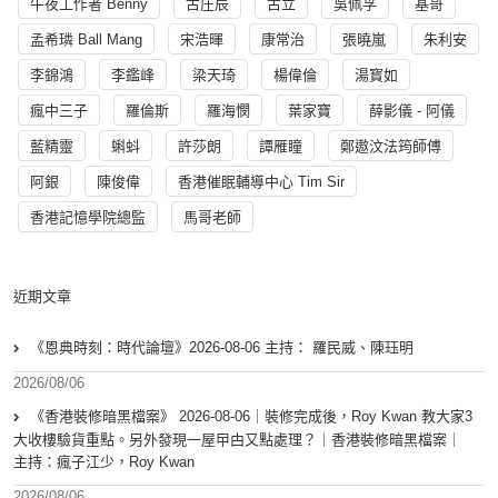
午夜工作者 Benny
古庄辰
古立
吳佩孚
基哥
孟希璘 Ball Mang
宋浩暉
康常治
張曉嵐
朱利安
李錦鴻
李鑑峰
梁天琦
楊偉倫
湯寳如
瘋中三子
羅倫斯
羅海憫
葉家寶
薛影儀 - 阿儀
藍精靈
蝌蚪
許莎朗
譚雁瞳
鄭遨汶法筠師傅
阿銀
陳俊偉
香港催眠輔導中心 Tim Sir
香港記憶學院總監
馬哥老師
近期文章
《恩典時刻：時代論壇》2026-08-06 主持： 羅民威、陳珏明
2026/08/06
《香港裝修暗黑檔案》 2026-08-06｜裝修完成後，Roy Kwan 教大家3
大收樓驗貨重點。另外發現一屋曱甴又點處理？｜香港裝修暗黑檔案｜
主持：瘋子江少，Roy Kwan
2026/08/06