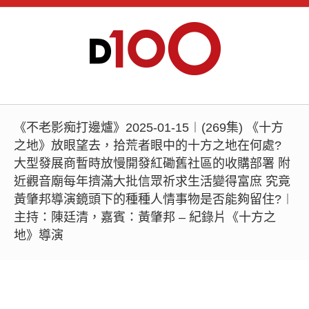
《不老影痴打邊爐》2025-01-15︱(269集) 《十方
之地》放眼望去，拾荒者眼中的十方之地在何處?
大型發展商暫時放慢開發紅磡舊社區的收購部署 附
近觀音廟每年擠滿大批信眾祈求生活變得富庶 究竟
黃肇邦導演鏡頭下的種種人情事物是否能夠留住?︱
主持：陳廷清，嘉賓：黃肇邦 – 紀錄片《十方之
地》導演