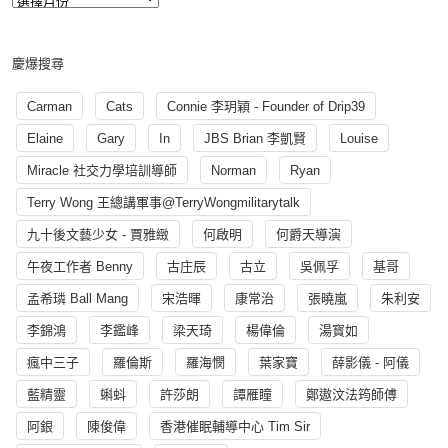
慶爆搜尋
Carman
Cats
Connie 李玥穎 - Founder of Drip39
Elaine
Gary
In
JBS Brian 李凱賢
Louise
Miracle 社交力學培訓導師
Norman
Ryan
Terry Wong 王總講軍事@TerryWongmilitarytalk
九十後文藝少女 - 賈雅緻
何啟明
何爵天導演
午夜工作者 Benny
古庄辰
古立
吳佩孚
基哥
孟希璘 Ball Mang
宋浩暉
康常治
張曉嵐
朱利安
李錦鴻
李鑑峰
梁天琦
楊偉倫
湯寳如
瘋中三子
羅倫斯
羅海憫
葉家寶
薛影儀 - 阿儀
藍精靈
蝌蚪
許莎朗
譚雁瞳
鄭遨汶法筠師傅
阿銀
陳俊偉
香港催眠輔導中心 Tim Sir