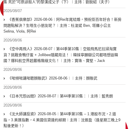
集 死於”可原諒殺人“的黎漢成父子（下）︱主持：劉銳紹（夫子）
2026/08/07
《香蕉俱樂部》2026-08-06︱阿Rei年尾結婚，預祝佢百年好合！新房
問題點解決？生唔生小朋友呢？︱主持：杜浚斌 Ben, 塔羅小公主
Selina, Viola, 阿Rei
2026/08/06
《空中再飛人》2026-08-07︱第44季第10集｜空姐飛馬尼拉掃淘寶
貨？挑戰食鴨仔蛋 + Jollibee隱藏用法！︱韓妹寧願瞓公司都唔想返韓
國？爆料航空界超嚴格階級文化！︱主持：寶珠、寶堅、Jack
2026/08/06
《啱傾啱講啱聽顏聯武》2026-08-06︱︱主持：顏聯武
2026/08/06
《日本咒怨凶間》2026-08-07︱第44季第10集：︱主持：藍秀朗
2026/08/06
《沈大師講投資》2026-08-05︱第44季第10集 – 1.港股市況，2.道
指，3.美匯指數，4.美國信貸違約掉期︱主持：沈振盈（逢星期三晚上9
點後更新！）