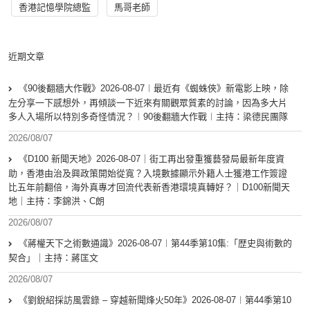
香港記憶學院總監
馬哥老師
近期文章
《90後翻牆大作戰》2026-08-07︱最近有《蜘蛛俠》新電影上映，除
左分享一下感想外，再傾談一下近來有關觀眾質素的討論，因為多大片
多人入場所以特別多奇怪情況？︱90後翻牆大作戰︱主持：梁德民團隊
2026/08/07
《D100 新聞天地》2026-08-07｜街工再出發重獲藝發局最新年度資
助，香港由治及興政策開始從寬？入境數據顯示外籍人士獲港工作簽證
比五年前翻倍，海外真專才回流代表新香港環境真轉好？｜D100新聞天
地｜主持：李錦洪、C朗
2026/08/07
《蔣權天下之術數通識》2026-08-07︱第44季第10集:「歴史與術數的
契合」｜主持：蔣匡文
2026/08/07
《劉銳紹採訪風雲錄 – 穿越新聞烽火50年》2026-08-07︱第44季第10