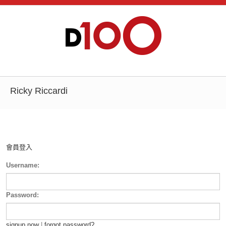
Ricky Riccardi
會員登入
Username:
Password:
signup now
|
forgot password?