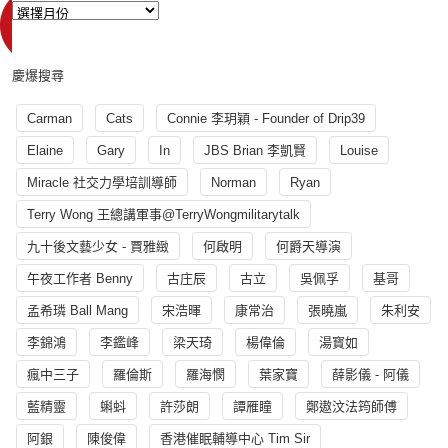
慶爆搜尋
Carman
Cats
Connie 李玥穎 - Founder of Drip39
Elaine
Gary
In
JBS Brian 李凱賢
Louise
Miracle 社交力學培訓導師
Norman
Ryan
Terry Wong 王總講軍事@TerryWongmilitarytalk
九十後文藝少女 - 賈雅緻
何啟明
何爵天導演
午夜工作者 Benny
古庄辰
古立
吳佩孚
基哥
孟希璘 Ball Mang
宋浩暉
康常治
張曉嵐
朱利安
李錦鴻
李鑑峰
梁天琦
楊偉倫
湯寳如
瘋中三子
羅倫斯
羅海憫
葉家寶
薛影儀 - 阿儀
藍精靈
蝌蚪
許莎朗
譚雁瞳
鄭遨汶法筠師傅
阿銀
陳俊偉
香港催眠輔導中心 Tim Sir