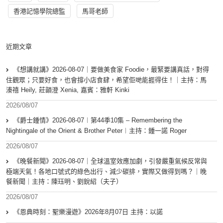
香港記憶學院總監
馬哥老師
近期文章
《想講就講》2026-08-07｜要做美食家 Foodie，最緊要講真話，對得
住觀眾；只要好食，也會撐小店食肆，希望佢哋能捱得住！｜主持：馬
溱禧 Heily, 莊韻澄 Xenia, 嘉賓：雅軒 Kinki
2026/08/07
《爵士鍾情》2026-08-07︱第44季10集 – Remembering the
Nightingale of the Orient & Brother Peter︱主持：鍾一諾 Roger
2026/08/07
《晚餐新聞》2026-08-07｜全球溫室效應加劇，引發嚴重氣候反常與
極端天氣！各地口號式的綠色出行、減少碳排，實際又做得到嗎？｜晚
餐新聞｜主持：陳珏明、劉銳紹（夫子）
2026/08/07
《恩典時刻：聖樂漫遊》2026年8月07日 主持：以諾