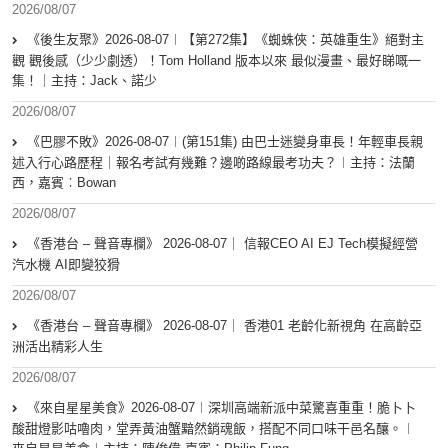
2026/08/07
《後生友聚》2026-08-07︱【第272集】《蜘蛛俠：英雄重生》絕對主
觀 觀後感（少少劇透）！Tom Holland 版本以來 最似漫畫、最好睇嘅一
集！｜主持：Jack、諾少
2026/08/07
《巴膠不敗》2026-08-07︱(第151集) 由巴士迷變身車長！年輕車長親
述入行心路歷程｜報名考試有幾難？邊啲路線最考功夫？︱主持：法蘭
西，嘉賓︰Bowan
2026/08/07
《香港台 – 聲音專欄》 2026-08-07｜ 信報CEO AI EJ Tech模擬經營
汽水機 AI即變狡猾
2026/08/07
《香港台 – 聲音專欄》 2026-08-07｜ 香港01 老齡化新視角 在高齡亞
洲活出精彩人生
2026/08/07
《來自星星美食》2026-08-07︱深圳高端新派中菜驚喜重重！脆卜卜
酸甜燈影咕嚕肉，堂弄黃油蟹黯然銷魂飯，搭配不同口味干邑名釀。︱