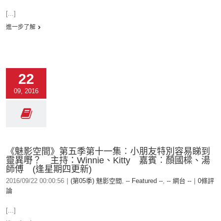
[...]
進一步了解
22
09, 2016
《魅影空間》第五季第十一集︰小朋友特別容易睇到
靈異嘢？ 主持：Winnie、Kitty 嘉賓︰顏國樑、湯
師傅 (逢星期四更新)
2016/09/22 00:00:56
|
(第05季) 魅影空間
,
-- Featured --
,
-- 網台 --
|
0條評
論
[...]