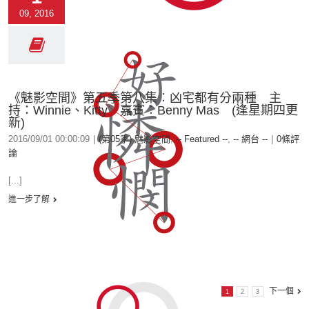
09, 2016
《魅影空間》第五季第八集︰凶宅都有分兩種 主
持：Winnie、Kitty 嘉賓︰Benny Mas (逢星期四更
新)
2016/09/01 00:00:09
|
(第05季) 魅影空間
,
-- Featured --
,
-- 網台 --
|
0條評
論
[...]
進一步了解
下一個
1
2
3