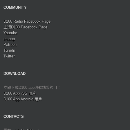
COMMUNITY
D100 Radio Facebook Page
上環D100 Facebook Page
Youtube
e-shop
Patreon
TuneIn
Twitter
DOWNLOAD
立即下載D100 app收聽精采節目！
D100 App iOS 用戶
D100 App Android 用戶
CONTACTS