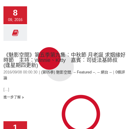
8
09, 2016
《魅影空間》第五季第九集︰中秋節 月老誕 求姻緣好
時節 主持：Winnie、Kitty 嘉賓︰司徒法基師叔
(逢星期四更新)
2016/09/08 00:00:30
|
(第05季) 魅影空間
,
-- Featured --
,
-- 網台 --
|
0條評
論
[...]
進一步了解
1