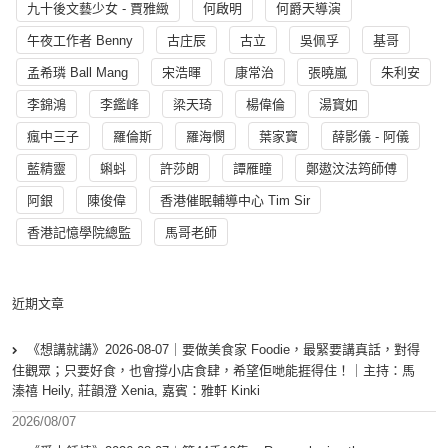
九十後文藝少女 - 賈雅緻
何啟明
何爵天導演
午夜工作者 Benny
古庄辰
古立
吳佩孚
基哥
孟希璘 Ball Mang
宋浩暉
康常治
張曉嵐
朱利安
李錦鴻
李鑑峰
梁天琦
楊偉倫
湯寳如
瘋中三子
羅倫斯
羅海憫
葉家寶
薛影儀 - 阿儀
藍精靈
蝌蚪
許莎朗
譚雁瞳
鄭遨汶法筠師傅
阿銀
陳俊偉
香港催眠輔導中心 Tim Sir
香港記憶學院總監
馬哥老師
近期文章
《想講就講》2026-08-07｜要做美食家 Foodie，最緊要講真話，對得
住觀眾；只要好食，也會撐小店食肆，希望佢哋能捱得住！｜主持：馬
溱禧 Heily, 莊韻澄 Xenia, 嘉賓：雅軒 Kinki
2026/08/07