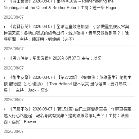
《爵士鍾情》2026-08-07︱第44季10集 – Remembering the
Nightingale of the Orient & Brother Peter︱主持：鍾一諾 Roger
2026/08/07
《晚餐新聞》2026-08-07｜全球溫室效應加劇，引發嚴重氣候反常與
極端天氣！各地口號式的綠色出行、減少碳排，實際又做得到嗎？｜晚
餐新聞｜主持：陳珏明、劉銳紹（夫子）
2026/08/07
《恩典時刻：聖樂漫遊》2026年8月07日 主持：以諾
2026/08/07
《後生友聚》2026-08-07︱【第272集】《蜘蛛俠：英雄重生》絕對主
觀 觀後感（少少劇透）！Tom Holland 版本以來 最似漫畫、最好睇嘅一
集！｜主持：Jack、諾少
2026/08/07
《巴膠不敗》2026-08-07︱(第151集) 由巴士迷變身車長！年輕車長親
述入行心路歷程｜報名考試有幾難？邊啲路線最考功夫？︱主持：法蘭
西，嘉賓︰Bowan
2026/08/07