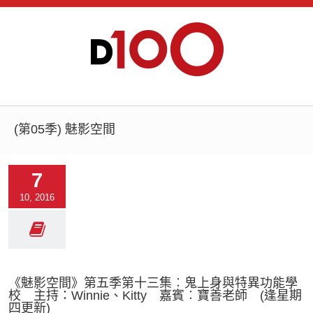
(第05季) 魅影空間
7
10, 2016
《魅影空間》第五季第十三集︰鬼上身與特異功能學
校 主持：Winnie、Kitty 嘉賓︰寶善老師 (逢星期
四更新)