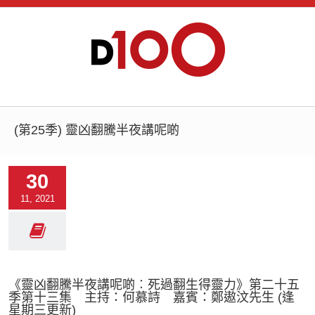
(第25季) 靈凶翻騰半夜講呢啲
30
11, 2021
《靈凶翻騰半夜講呢啲︰死過翻生得靈力》第二十五
季第十三集 主持：何慕詩 嘉賓：鄭遨汶先生 (逢
星期三更新)