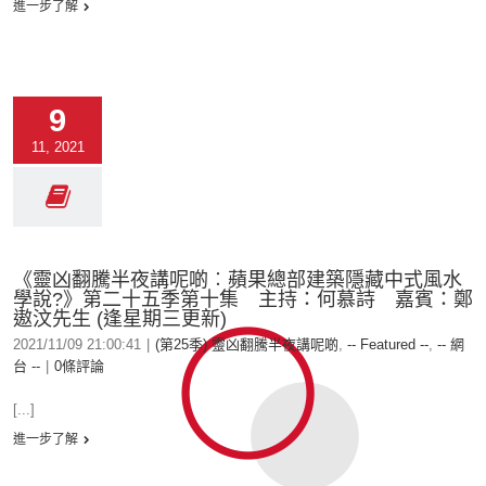
進一步了解
9
11, 2021
《靈凶翻騰半夜講呢啲︰蘋果總部建築隱藏中式風水
學說?》第二十五季第十集 主持：何慕詩 嘉賓：鄭
遨汶先生 (逢星期三更新)
2021/11/09 21:00:41
|
(第25季) 靈凶翻騰半夜講呢啲
,
-- Featured --
,
-- 網
台 --
|
0條評論
[...]
進一步了解