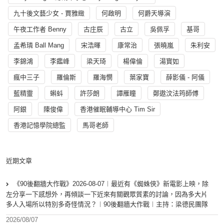
九十後文藝少女 - 賈雅緻
何啟明
何爵天導演
午夜工作者 Benny
古庄辰
古立
吳佩孚
基哥
孟希璘 Ball Mang
宋浩暉
康常治
張曉嵐
朱利安
李錦鴻
李鑑峰
梁天琦
楊偉倫
湯寳如
瘋中三子
羅倫斯
羅海憫
葉家寶
薛影儀 - 阿儀
藍精靈
蝌蚪
許莎朗
譚雁瞳
鄭遨汶法筠師傅
阿銀
陳俊偉
香港催眠輔導中心 Tim Sir
香港記憶學院總監
馬哥老師
近期文章
《90後翻牆大作戰》2026-08-07︱最近有《蜘蛛俠》新電影上映，除
左分享一下感想外，再傾談一下近來有關觀眾質素的討論，因為多大片
多人入場所以特別多奇怪情況？︱90後翻牆大作戰︱主持：梁德民團隊
2026/08/07