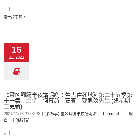
[...]
進一步了解
16
11, 2021
《靈凶翻騰半夜講呢啲︰生人住死地》第二十五季第
十一集 主持：何慕詩 嘉賓：鄭遨汶先生 (逢星期
三更新)
2021/11/16 21:00:43
|
(第25季) 靈凶翻騰半夜講呢啲
,
-- Featured --
,
-- 網
台 --
|
0條評論
[...]