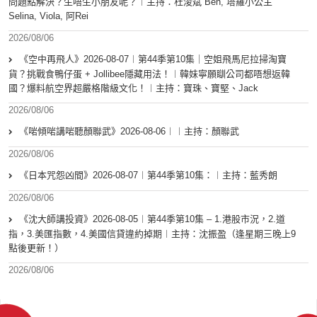
問題點解決？生唔生小朋友呢？︱主持：杜浚斌 Ben, 塔羅小公主
Selina, Viola, 阿Rei
2026/08/06
《空中再飛人》2026-08-07︱第44季第10集｜空姐飛馬尼拉掃淘寶
貨？挑戰食鴨仔蛋 + Jollibee隱藏用法！︱韓妹寧願瞓公司都唔想返韓
國？爆料航空界超嚴格階級文化！︱主持：寶珠、寶堅、Jack
2026/08/06
《啱傾啱講啱聽顏聯武》2026-08-06︱︱主持：顏聯武
2026/08/06
《日本咒怨凶間》2026-08-07︱第44季第10集：︱主持：藍秀朗
2026/08/06
《沈大師講投資》2026-08-05︱第44季第10集 – 1.港股市況，2.道
指，3.美匯指數，4.美國信貸違約掉期︱主持：沈振盈（逢星期三晚上9
點後更新！）
2026/08/06