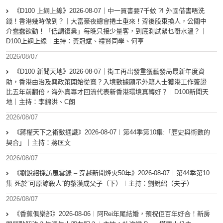
《D100 上綱上線》2026-08-07｜中一買書要7千蚊 ?! 外國借書唔洗
錢！香港幾時做到？｜大富豪夜總會捲土重來！背後股東換人，公關中
介蠢蠢欲動！「低調復業」每晚只接少量客，到底測試緊乜嘢水溫？｜
D100上綱上線︱主持：黃冠斌、禮賢同學、何亨
2026/08/07
《D100 新聞天地》2026-08-07｜街工再出發重獲藝發局最新年度資
助，香港由治及興政策開始從寬？入境數據顯示外籍人士獲港工作簽證
比五年前翻倍，海外真專才回流代表新香港環境真轉好？｜D100新聞天
地｜主持：李錦洪、C朗
2026/08/07
《蔣權天下之術數通識》2026-08-07︱第44季第10集:「歴史與術數的
契合」｜主持：蔣匡文
2026/08/07
《劉銳紹採訪風雲錄 – 穿越新聞烽火50年》2026-08-07︱第44季第10
集 死於”可原諒殺人“的黎漢成父子（下）︱主持：劉銳紹（夫子）
2026/08/07
《香蕉俱樂部》2026-08-06︱阿Rei年尾結婚，預祝佢百年好合！新房