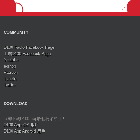
COMMUNITY
D100 Radio Facebook Page
上環D100 Facebook Page
Youtube
e-shop
Patreon
TuneIn
Twitter
DOWNLOAD
立即下載D100 app收聽精采節目！
D100 App iOS 用戶
D100 App Android 用戶