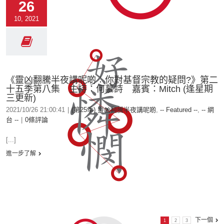
26
10, 2021
《靈凶翻騰半夜講呢啲︰你對基督宗教的疑問?》第二
十五季第八集 主持：何慕詩 嘉賓：Mitch (逢星期
三更新)
2021/10/26 21:00:41
|
(第25季) 靈凶翻騰半夜講呢啲
,
-- Featured --
,
-- 網
台 --
|
0條評論
[...]
進一步了解
下一個
1
2
3