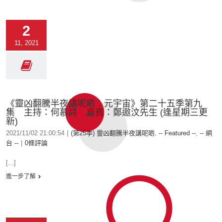
2
11, 2021
《靈凶翻騰半夜講呢啲︰元宇宙》第二十五季第九
集 主持：何慕詩 嘉賓：鄭遨汶先生 (逢星期三更
新)
2021/11/02 21:00:54
|
(第25季) 靈凶翻騰半夜講呢啲
,
-- Featured --
,
-- 網
台 --
|
0條評論
[...]
進一步了解