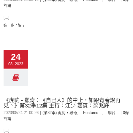
評論
[...]
進一步了解
24
08, 2023
《虎豹 • 獵奇：《自己人》的中止，如跟青春說再
見。》第32季12集 主持：江少 嘉賓：梁兆輝
2023/08/24 21:00:26
|
(第32季) 虎豹 • 獵奇
,
-- Featured --
,
-- 網台 --
|
0條
評論
[...]