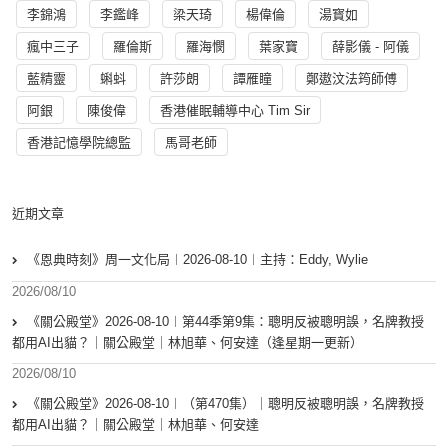
李錦鴻
李鑑峰
梁天琦
楊偉倫
湯寳如
瘋中三子
羅倫斯
羅海憫
葉家寶
薛影儀 - 阿儀
藍精靈
蝌蚪
許莎朗
譚雁瞳
鄭遨汶法筠師傅
阿銀
陳俊偉
香港催眠輔導中心 Tim Sir
香港記憶學院總監
馬哥老師
近期文章
《恩典時刻》周一文化局︱2026-08-10︱主持：Eddy, Wylie
2026/08/10
《關公殿堂》2026-08-10︱第44季第9集：聰明反被聰明誤，名牌教授
都用AI出貓？｜關公殿堂｜林旭華、何安達（逢星期一更新）
2026/08/10
《關公殿堂》2026-08-10︱（第470集）｜聰明反被聰明誤，名牌教授
都用AI出貓？｜關公殿堂｜林旭華、何安達