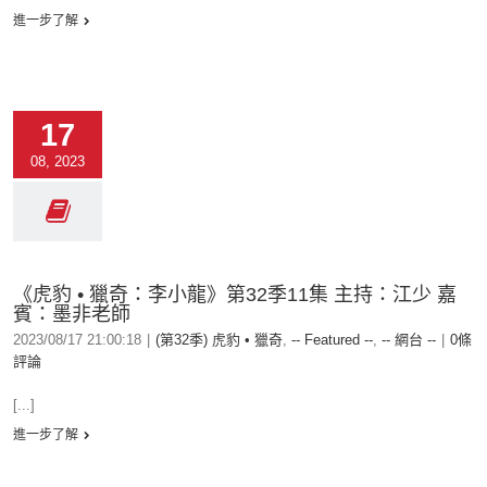
進一步了解
17
08, 2023
《虎豹 • 獵奇：李小龍》第32季11集 主持：江少 嘉
賓：墨非老師
2023/08/17 21:00:18
|
(第32季) 虎豹 • 獵奇
,
-- Featured --
,
-- 網台 --
|
0條
評論
[...]
進一步了解