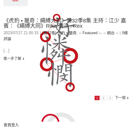
《虎豹 • 獵奇：繩縛大同》第32季8集 主持：江少 嘉
賓：《繩縛大同》Rika 彌沙 , Rex
2023/07/27 21:00:33
|
(第32季) 虎豹 • 獵奇
,
-- Featured --
,
-- 網台 --
|
0條
評論
[...]
進一步了解
下一個
1
2
3
會員登入