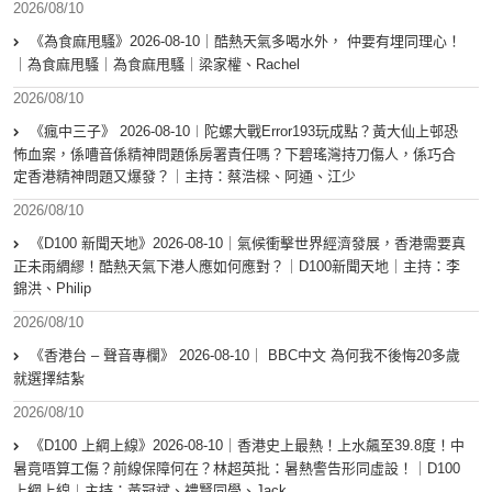
2026/08/10
《為食麻甩騷》2026-08-10｜酷熱天氣多喝水外， 仲要有埋同理心！
｜為食麻甩騷｜為食麻甩騷｜梁家權、Rachel
2026/08/10
《瘋中三子》 2026-08-10︱陀螺大戰Error193玩成點？黃大仙上邨恐
怖血案，係嘈音係精神問題係房署責任嗎？下碧瑤灣持刀傷人，係巧合
定香港精神問題又爆發？｜主持：蔡浩樑、阿通、江少
2026/08/10
《D100 新聞天地》2026-08-10｜氣候衝擊世界經濟發展，香港需要真
正未雨綢繆！酷熱天氣下港人應如何應對？｜D100新聞天地｜主持：李
錦洪、Philip
2026/08/10
《香港台 – 聲音專欄》 2026-08-10｜ BBC中文 為何我不後悔20多歲
就選擇結紮
2026/08/10
《D100 上綱上線》2026-08-10｜香港史上最熱！上水飆至39.8度！中
暑竟唔算工傷？前線保障何在？林超英批：暑熱警告形同虛設！｜D100
上綱上線︱主持：黃冠斌、禮賢同學、Jack