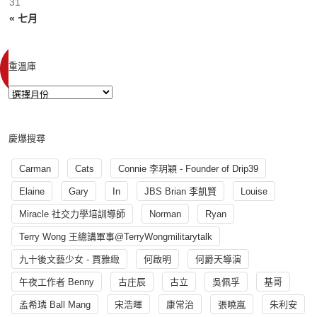
31
« 七月
重溫庫
慶爆搜尋
Carman
Cats
Connie 李玥穎 - Founder of Drip39
Elaine
Gary
In
JBS Brian 李凱賢
Louise
Miracle 社交力學培訓導師
Norman
Ryan
Terry Wong 王總講軍事@TerryWongmilitarytalk
九十後文藝少女 - 賈雅緻
何啟明
何爵天導演
午夜工作者 Benny
古庄辰
古立
吳佩孚
基哥
孟希璘 Ball Mang
宋浩暉
康常治
張曉嵐
朱利安