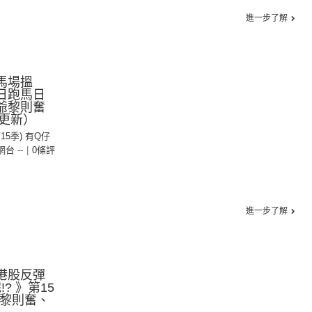
進一步了解
馬場搵
9日跑馬日
爺黎則奮
更新）
第15季) 有Q仔
 網台 --
|
0條評
進一步了解
港股反彈
? 》第15
：黎則奮、