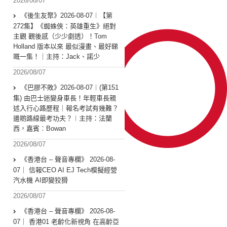
2026/08/07
《後生友聚》2026-08-07︱【第
272集】《蜘蛛俠：英雄重生》絕對
主觀 觀後感（少少劇透）！Tom
Holland 版本以來 最似漫畫、最好睇
嘅一集！｜主持：Jack、諾少
2026/08/07
《巴膠不敗》2026-08-07︱(第151
集) 由巴士迷變身車長！年輕車長親
述入行心路歷程｜報名考試有幾難？
邊啲路線最考功夫？︱主持：法蘭
西，嘉賓︰Bowan
2026/08/07
《香港台 – 聲音專欄》 2026-08-
07｜ 信報CEO AI EJ Tech模擬經營
汽水機 AI即變狡猾
2026/08/07
《香港台 – 聲音專欄》 2026-08-
07｜ 香港01 老齡化新視角 在高齡亞