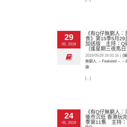
《有Q仔無窮人︰
29
食》第15季5月2
加送版 主持：Q
05, 2019
（逢星期三夜馬日
2019/05/29 16:02:16
|
(
無窮人
,
-- Featured --
,
--
論
[...]
《有Q仔無窮人︰
24
後市沉低 香港玩完!
季第11集 主持
05, 2019