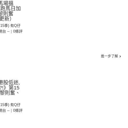
馬場搵
日跑馬日加
黎則奮
更新）
第15季) 有Q仔
 網台 --
|
0條評
進一步了解
港股低迷,
!》第15
：黎則奮、
第15季) 有Q仔
 網台 --
|
0條評