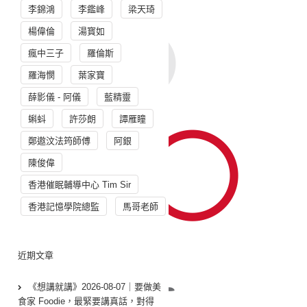
李錦鴻
李鑑峰
梁天琦
楊偉倫
湯寳如
瘋中三子
羅倫斯
羅海憫
葉家寶
薛影儀 - 阿儀
藍精靈
蝌蚪
許莎朗
譚雁瞳
鄭遨汶法筠師傅
阿銀
陳俊偉
香港催眠輔導中心 Tim Sir
香港記憶學院總監
馬哥老師
近期文章
《想講就講》2026-08-07｜要做美
食家 Foodie，最緊要講真話，對得