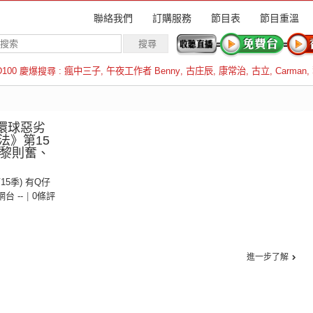
聯絡我們
訂購服務
節目表
節目重溫
D100 慶爆搜尋 :
瘋中三子
,
午夜工作者 Benny
,
古庄辰
,
康常治
,
古立
,
Carman
,
羅倫斯
環球惡劣
法》第15
：黎則奮、
第15季) 有Q仔
 網台 --
|
0條評
進一步了解