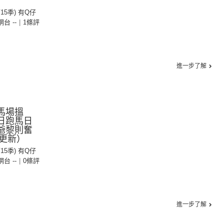
第15季) 有Q仔
 網台 --
|
1條評
進一步了解
馬場搵
2日跑馬日
爺黎則奮
更新）
第15季) 有Q仔
 網台 --
|
0條評
進一步了解