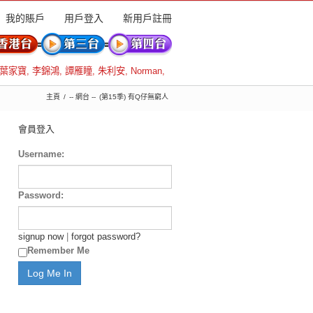
我的賬戶
用戶登入
新用戶註冊
葉家寶
,
李錦鴻
,
譚雁瞳
,
朱利安
,
Norman
,
主頁
-- 網台 --
(第15季) 有Q仔無窮人
會員登入
Username:
Password:
signup now
|
forgot password?
Remember Me