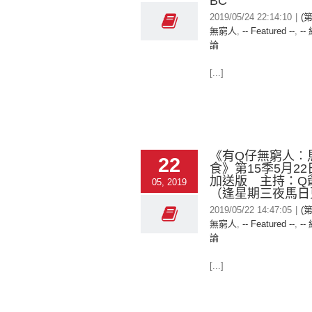
BC
2019/05/24 22:14:10
|
(
無窮人
,
-- Featured --
,
--
論
[...]
《有Q仔無窮人︰
22
食》第15季5月2
加送版 主持：Q
05, 2019
（逢星期三夜馬日
2019/05/22 14:47:05
|
(
無窮人
,
-- Featured --
,
--
論
[...]