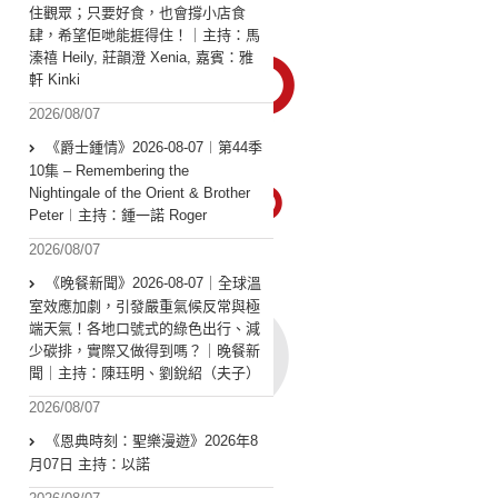
住觀眾；只要好食，也會撐小店食
肆，希望佢哋能捱得住！｜主持：馬
溱禧 Heily, 莊韻澄 Xenia, 嘉賓：雅
軒 Kinki
2026/08/07
《爵士鍾情》2026-08-07︱第44季
10集 – Remembering the
Nightingale of the Orient & Brother
Peter︱主持：鍾一諾 Roger
2026/08/07
《晚餐新聞》2026-08-07｜全球溫
室效應加劇，引發嚴重氣候反常與極
端天氣！各地口號式的綠色出行、減
少碳排，實際又做得到嗎？｜晚餐新
聞｜主持：陳珏明、劉銳紹（夫子）
2026/08/07
《恩典時刻：聖樂漫遊》2026年8
月07日 主持：以諾