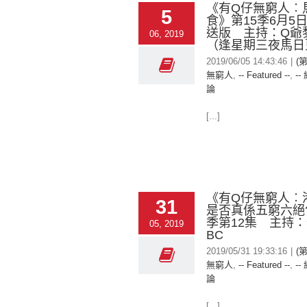
《有Q仔無窮人︰
5
食》第15季6月5
送版 主持：Q爺
06, 2019
（逢星期三夜馬日
2019/06/05 14:43:46
|
(
無窮人
,
-- Featured --
,
--
論
[...]
《有Q仔無窮人︰
31
是否真係五窮六絕?
季第12集 主持
05, 2019
BC
2019/05/31 19:33:16
|
(
無窮人
,
-- Featured --
,
--
論
[...]