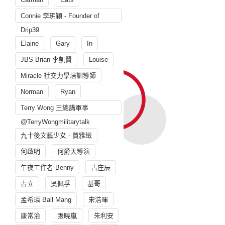
Connie 李玥穎 - Founder of
Drip39
Elaine
Gary
In
JBS Brian 李凱賢
Louise
Miracle 社交力學培訓導師
Norman
Ryan
Terry Wong 王總講軍事
@TerryWongmilitarytalk
九十後文藝少女 - 賈雅緻
何啟明
何爵天導演
午夜工作者 Benny
古庄辰
古立
吳佩孚
基哥
孟希璘 Ball Mang
宋浩暉
康常治
張曉嵐
朱利安