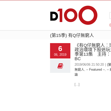
(第15季) 有Q仔無窮人
《有Q仔無窮人︰
6
政治環境下股迷玩
季第13集 主持
06, 2019
BC
2019/06/06 21:50:20
|
(
無窮人
,
-- Featured --
,
--
論
[...]