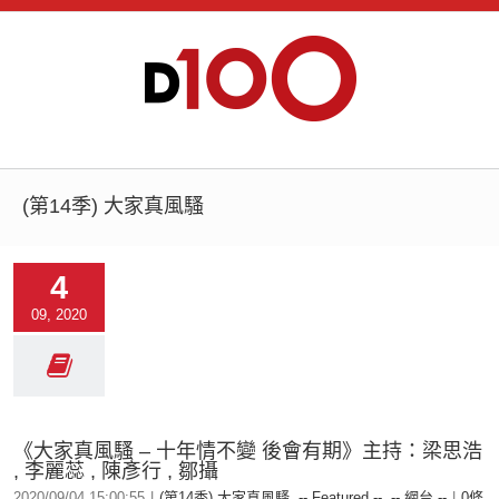
(第14季) 大家真風騷
4
09, 2020
《大家真風騷 – 十年情不變 後會有期》主持：梁思浩
, 李麗蕊 , 陳彥行 , 鄒攝
2020/09/04 15:00:55
|
(第14季) 大家真風騷
,
-- Featured --
,
-- 網台 --
|
0條