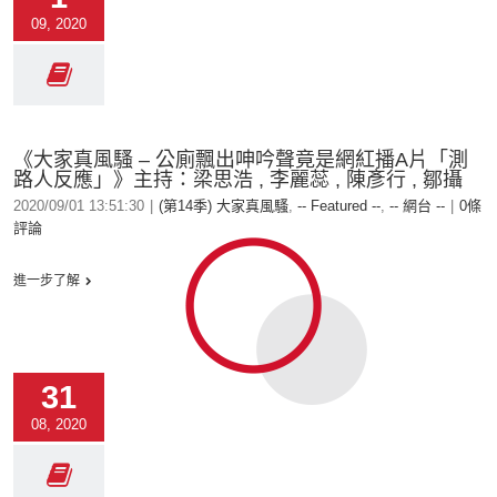
09, 2020
《大家真風騷 – 公廁飄出呻吟聲竟是網紅播A片「測
路人反應」》主持：梁思浩 , 李麗蕊 , 陳彥行 , 鄒攝
2020/09/01 13:51:30
|
(第14季) 大家真風騷
,
-- Featured --
,
-- 網台 --
|
0條
評論
進一步了解
31
08, 2020