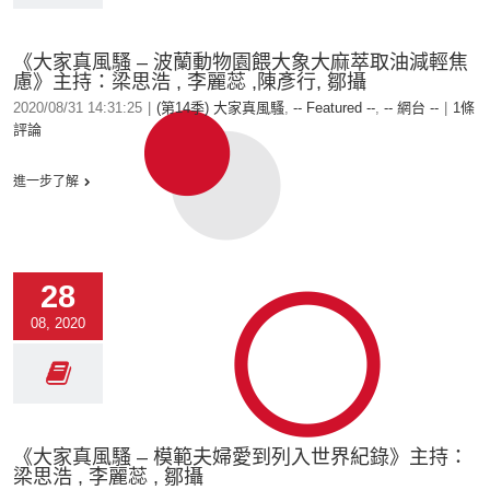
《大家真風騷 – 波蘭動物園餵大象大麻萃取油減輕焦
慮》主持：梁思浩 , 李麗蕊 ,陳彥行, 鄒攝
2020/08/31 14:31:25
|
(第14季) 大家真風騷
,
-- Featured --
,
-- 網台 --
|
1條
評論
進一步了解
28
08, 2020
《大家真風騷 – 模範夫婦愛到列入世界紀錄》主持：
梁思浩 , 李麗蕊 , 鄒攝