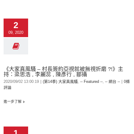
2
09, 2020
《大家真風騷 – 村長簽約亞視就被無視折磨 ?!》主
持：梁思浩 , 李麗蕊 , 陳彥行 , 鄒攝
2020/09/02 13:00:19
|
(第14季) 大家真風騷
,
-- Featured --
,
-- 網台 --
|
0條
評論
進一步了解
1