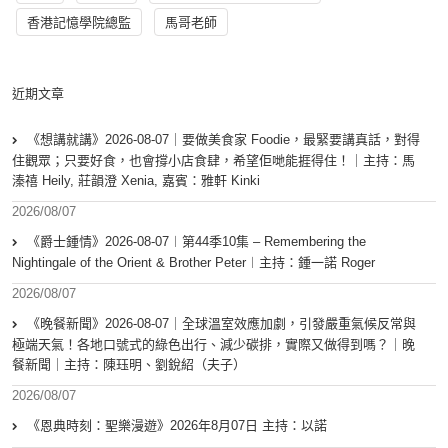
香港記憶學院總監
馬哥老師
近期文章
《想講就講》2026-08-07｜要做美食家 Foodie，最緊要講真話，對得
住觀眾；只要好食，也會撐小店食肆，希望佢哋能捱得住！｜主持：馬
溱禧 Heily, 莊韻澄 Xenia, 嘉賓：雅軒 Kinki
2026/08/07
《爵士鍾情》2026-08-07︱第44季10集 – Remembering the
Nightingale of the Orient & Brother Peter︱主持：鍾一諾 Roger
2026/08/07
《晚餐新聞》2026-08-07｜全球溫室效應加劇，引發嚴重氣候反常與
極端天氣！各地口號式的綠色出行、減少碳排，實際又做得到嗎？｜晚
餐新聞｜主持：陳珏明、劉銳紹（夫子）
2026/08/07
《恩典時刻：聖樂漫遊》2026年8月07日 主持：以諾