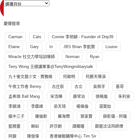
慶爆搜尋
Carman
Cats
Connie 李玥穎 - Founder of Drip39
Elaine
Gary
In
JBS Brian 李凱賢
Louise
Miracle 社交力學培訓導師
Norman
Ryan
Terry Wong 王總講軍事@TerryWongmilitarytalk
九十後文藝少女 - 賈雅緻
何啟明
何爵天導演
午夜工作者 Benny
古庄辰
古立
吳佩孚
基哥
孟希璘 Ball Mang
宋浩暉
康常治
張曉嵐
朱利安
李錦鴻
李鑑峰
梁天琦
楊偉倫
湯寳如
瘋中三子
羅倫斯
羅海憫
葉家寶
薛影儀 - 阿儀
藍精靈
蝌蚪
許莎朗
譚雁瞳
鄭遨汶法筠師傅
阿銀
陳俊偉
香港催眠輔導中心 Tim Sir