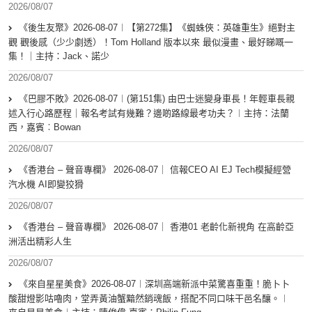
2026/08/07
《後生友聚》2026-08-07︱【第272集】《蜘蛛俠：英雄重生》絕對主
觀 觀後感（少少劇透）！Tom Holland 版本以來 最似漫畫、最好睇嘅一
集！｜主持：Jack、諾少
2026/08/07
《巴膠不敗》2026-08-07︱(第151集) 由巴士迷變身車長！年輕車長親
述入行心路歷程｜報名考試有幾難？邊啲路線最考功夫？︱主持：法蘭
西，嘉賓︰Bowan
2026/08/07
《香港台 – 聲音專欄》 2026-08-07｜ 信報CEO AI EJ Tech模擬經營
汽水機 AI即變狡猾
2026/08/07
《香港台 – 聲音專欄》 2026-08-07｜ 香港01 老齡化新視角 在高齡亞
洲活出精彩人生
2026/08/07
《來自星星美食》2026-08-07︱深圳高端新派中菜驚喜重重！脆卜卜
酸甜燈影咕嚕肉，堂弄黃油蟹黯然銷魂飯，搭配不同口味干邑名釀。︱