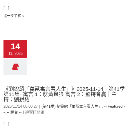
[...]
進一步了解
14
11, 2025
《劉銳紹「萬獸寓言看人生」》2025-11-14︱第41季
第11集- 寓言 1：豺黃鼠狼 寓言 2：堅持會贏｜主
持：劉銳紹
2025/11/14 00:00:27
|
(第41季) 劉銳紹「萬獸寓言看人生」
,
-- Featured -
-
,
-- 網台 --
|
迴響已關閉
[...]