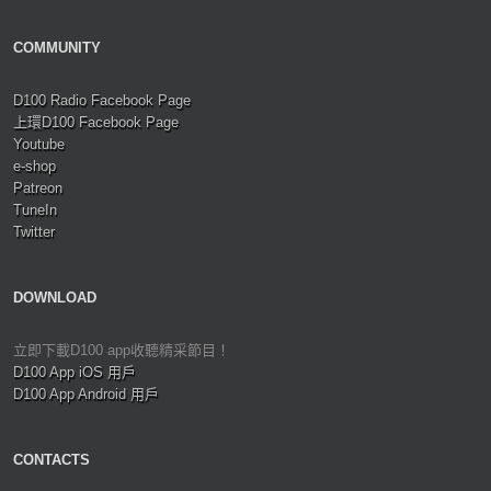
COMMUNITY
D100 Radio Facebook Page
上環D100 Facebook Page
Youtube
e-shop
Patreon
TuneIn
Twitter
DOWNLOAD
立即下載D100 app收聽精采節目！
D100 App iOS 用戶
D100 App Android 用戶
CONTACTS