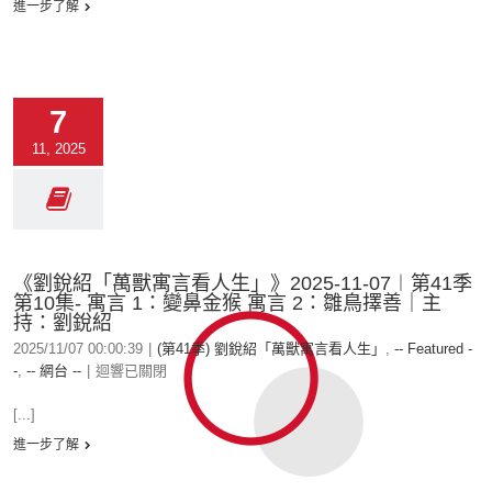
進一步了解
7
11, 2025
《劉銳紹「萬獸寓言看人生」》2025-11-07︱第41季
第10集- 寓言 1：變鼻金猴 寓言 2：雛鳥擇善｜主
持：劉銳紹
2025/11/07 00:00:39
|
(第41季) 劉銳紹「萬獸寓言看人生」
,
-- Featured -
-
,
-- 網台 --
|
迴響已關閉
[...]
進一步了解