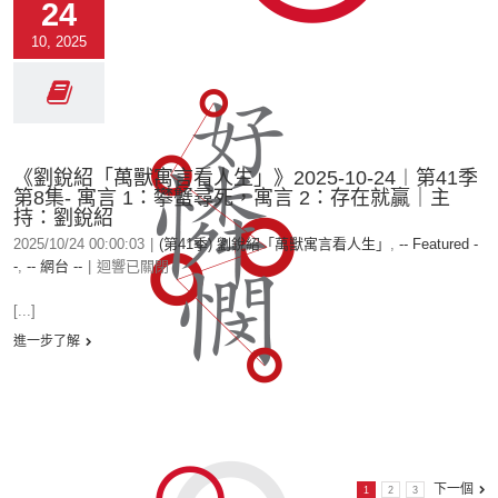
24
10, 2025
《劉銳紹「萬獸寓言看人生」》2025-10-24︱第41季
第8集- 寓言 1：攀蟹尋死，寓言 2：存在就贏｜主
持：劉銳紹
2025/10/24 00:00:03
|
(第41季) 劉銳紹「萬獸寓言看人生」
,
-- Featured -
-
,
-- 網台 --
|
迴響已關閉
[...]
進一步了解
下一個
1
2
3