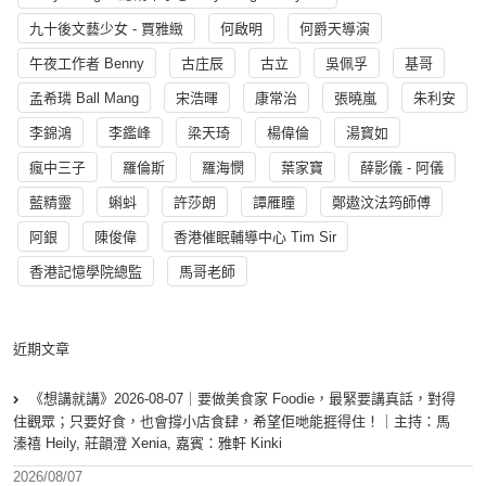
九十後文藝少女 - 賈雅緻
何啟明
何爵天導演
午夜工作者 Benny
古庄辰
古立
吳佩孚
基哥
孟希璘 Ball Mang
宋浩暉
康常治
張曉嵐
朱利安
李錦鴻
李鑑峰
梁天琦
楊偉倫
湯寳如
瘋中三子
羅倫斯
羅海憫
葉家寶
薛影儀 - 阿儀
藍精靈
蝌蚪
許莎朗
譚雁瞳
鄭遨汶法筠師傅
阿銀
陳俊偉
香港催眠輔導中心 Tim Sir
香港記憶學院總監
馬哥老師
近期文章
《想講就講》2026-08-07｜要做美食家 Foodie，最緊要講真話，對得
住觀眾；只要好食，也會撐小店食肆，希望佢哋能捱得住！｜主持：馬
溱禧 Heily, 莊韻澄 Xenia, 嘉賓：雅軒 Kinki
2026/08/07