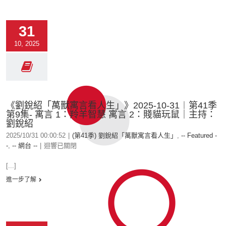
31
10, 2025
《劉銳紹「萬獸寓言看人生」》2025-10-31︱第41季
第9集- 寓言 1：羚羊智慧 寓言 2：賤貓玩鼠｜主持：
劉銳紹
2025/10/31 00:00:52
|
(第41季) 劉銳紹「萬獸寓言看人生」
,
-- Featured -
-
,
-- 網台 --
|
迴響已關閉
[...]
進一步了解