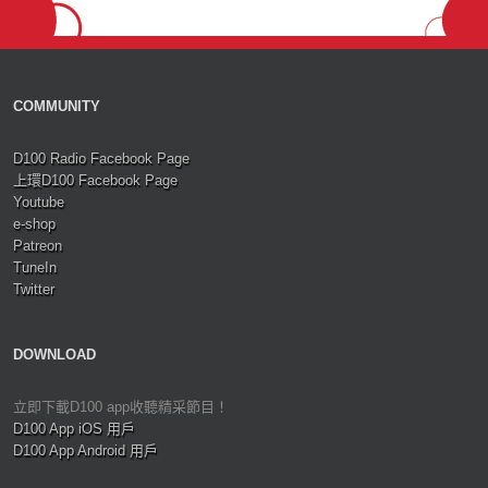
COMMUNITY
D100 Radio Facebook Page
上環D100 Facebook Page
Youtube
e-shop
Patreon
TuneIn
Twitter
DOWNLOAD
立即下載D100 app收聽精采節目！
D100 App iOS 用戶
D100 App Android 用戶