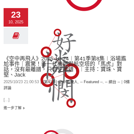
23
10, 2025
《空中再飛人》2025-10-24︱第41季第8集︱浴場尷
尬事件｜震驚！新一代機師與航空塔的「馬虎」對
話，沒有最離譜，只有更離譜！︱主持：寶珠、寶
堅、Jack
2025/10/23 21:00:53
|
(第41季) 空中再飛人
,
-- Featured --
,
-- 網台 --
|
0條
評論
[...]
進一步了解