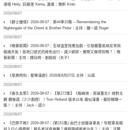
溱禧 Heily, 莊韻澄 Xenia, 嘉賓：雅軒 Kinki
2026/08/07
《爵士鍾情》2026-08-07︱第44季10集 – Remembering the
Nightingale of the Orient & Brother Peter︱主持：鍾一諾 Roger
2026/08/07
《晚餐新聞》2026-08-07｜全球溫室效應加劇，引發嚴重氣候反常與
極端天氣！各地口號式的綠色出行、減少碳排，實際又做得到嗎？｜晚
餐新聞｜主持：陳珏明、劉銳紹（夫子）
2026/08/07
《恩典時刻：聖樂漫遊》2026年8月07日 主持：以諾
2026/08/07
《後生友聚》2026-08-07︱【第272集】《蜘蛛俠：英雄重生》絕對主
觀 觀後感（少少劇透）！Tom Holland 版本以來 最似漫畫、最好睇嘅一
集！｜主持：Jack、諾少
2026/08/07
《巴膠不敗》2026-08-07︱(第151集) 由巴士迷變身車長！年輕車長親
述入行心路歷程｜報名考試有幾難？邊啲路線最考功夫？︱主持：法蘭