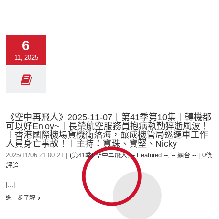
6
11, 2025
《空中再飛人》2025-11-07︱第41季第10集︱轉機都
可以好Enjoy~︱長榮航空服務員抱病執勤猝逝風波！
︱香港國際機場貨機衝落海，釀成機管局巡邏車工作
人員身亡事故！︱主持：寶珠、寶堅、Nicky
2025/11/06 21:00:21
|
(第41季) 空中再飛人
,
-- Featured --
,
-- 網台 --
|
0條
評論
[...]
進一步了解