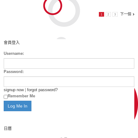
下一個
1
2
3
會員登入
Username:
Password:
signup now
|
forgot password?
Remember Me
日曆