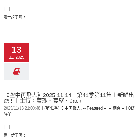
[...]
進一步了解
13
11, 2025
《空中再飛人》2025-11-14︱第41季第11集︱新鮮出
爐 ! ︱主持：寶珠、寶堅、Jack
2025/11/13 21:00:48
|
(第41季) 空中再飛人
,
-- Featured --
,
-- 網台 --
|
0條
評論
[...]
進一步了解