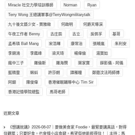
Miracle 社交力學培訓導師
Norman
Ryan
Terry Wong 王總講軍事@TerryWongmilitarytalk
九十後文藝少女 - 賈雅緻
何啟明
何爵天導演
午夜工作者 Benny
古庄辰
古立
吳佩孚
基哥
孟希璘 Ball Mang
宋浩暉
康常治
張曉嵐
朱利安
李錦鴻
李鑑峰
梁天琦
楊偉倫
湯寳如
瘋中三子
羅倫斯
羅海憫
葉家寶
薛影儀 - 阿儀
藍精靈
蝌蚪
許莎朗
譚雁瞳
鄭遨汶法筠師傅
阿銀
陳俊偉
香港催眠輔導中心 Tim Sir
香港記憶學院總監
馬哥老師
近期文章
《想講就講》2026-08-07｜要做美食家 Foodie，最緊要講真話，對得
住觀眾；只要好食，也會撐小店食肆，希望佢哋能捱得住！｜主持：馬