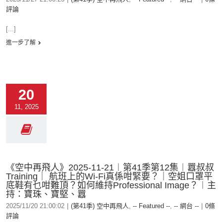
評論
[...]
進一步了解
20
11, 2025
《空中再飛人》2025-11-21︱第41季第12集︱囂叔叔
Training｜ 航班上的Wi-Fi真係咁緊要？｜空姐口罩平
底鞋有乜咁難頂？如何維持Professional Image？︱主
持：寶珠、寶堅、囂
2025/11/20 21:00:02
|
(第41季) 空中再飛人
,
-- Featured --
,
-- 網台 --
|
0條
評論