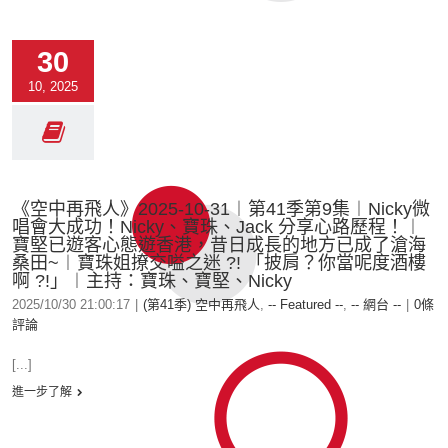
30
10, 2025
《空中再飛人》2025-10-31︱第41季第9集︱Nicky微
唱會大成功！Nicky、寶珠、Jack 分享心路歷程！︱
寶堅已遊客心態遊香港，昔日成長的地方已成了滄海
桑田~︱寶珠姐撩交嗌之迷 ?! 「披肩？你當呢度酒樓
啊 ?!」︱主持：寶珠、寶堅、Nicky
2025/10/30 21:00:17
|
(第41季) 空中再飛人
,
-- Featured --
,
-- 網台 --
|
0條
評論
[...]
進一步了解