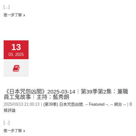
[...]
進一步了解
13
03, 2025
《日本咒怨凶間》2025-03-14︱第39季第2集：兼職
員工鬼故事︱主持：藍秀朗
2025/03/13 21:00:13
|
(第39季) 日本咒怨凶間
,
-- Featured --
,
-- 網台 --
|
0
條評論
[...]
進一步了解