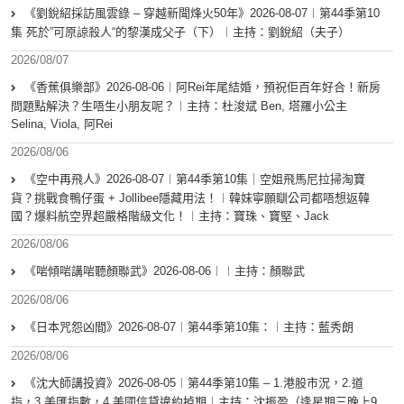
《劉銳紹採訪風雲錄 – 穿越新聞烽火50年》2026-08-07︱第44季第10
集 死於”可原諒殺人“的黎漢成父子（下）︱主持：劉銳紹（夫子）
2026/08/07
《香蕉俱樂部》2026-08-06︱阿Rei年尾結婚，預祝佢百年好合！新房
問題點解決？生唔生小朋友呢？︱主持：杜浚斌 Ben, 塔羅小公主
Selina, Viola, 阿Rei
2026/08/06
《空中再飛人》2026-08-07︱第44季第10集｜空姐飛馬尼拉掃淘寶
貨？挑戰食鴨仔蛋 + Jollibee隱藏用法！︱韓妹寧願瞓公司都唔想返韓
國？爆料航空界超嚴格階級文化！︱主持：寶珠、寶堅、Jack
2026/08/06
《啱傾啱講啱聽顏聯武》2026-08-06︱︱主持：顏聯武
2026/08/06
《日本咒怨凶間》2026-08-07︱第44季第10集：︱主持：藍秀朗
2026/08/06
《沈大師講投資》2026-08-05︱第44季第10集 – 1.港股市況，2.道
指，3.美匯指數，4.美國信貸違約掉期︱主持：沈振盈（逢星期三晚上9