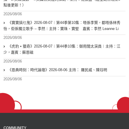
點後更新！）
2026/08/06
《寶寶搞乜鬼》2026-08-07︱第44季第10集︰唔係李賢，都唔係林秀
怡，佢係獨立歌手 – 李然︱主持：寶珠、寶堅 嘉賓：李然 Leanne Li
2026/08/06
《虎豹 • 獵奇》2026-08-07︱第44季10集：御用闊太演員︱主持：江
少，嘉賓：蘇恩磁
2026/08/06
《恩典時刻：時代論壇》2026-08-06 主持： 羅民威、陳珏明
2026/08/06
COMMUNITY