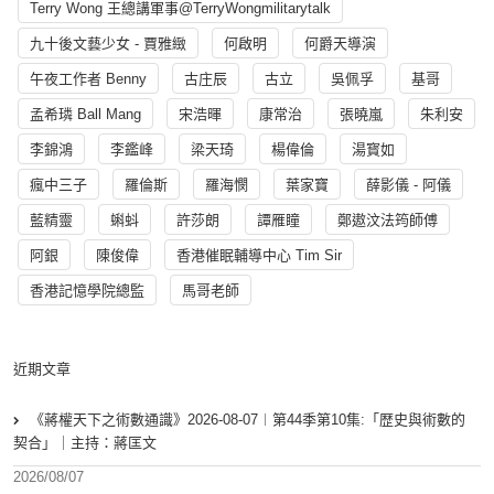
Terry Wong 王總講軍事@TerryWongmilitarytalk
九十後文藝少女 - 賈雅緻
何啟明
何爵天導演
午夜工作者 Benny
古庄辰
古立
吳佩孚
基哥
孟希璘 Ball Mang
宋浩暉
康常治
張曉嵐
朱利安
李錦鴻
李鑑峰
梁天琦
楊偉倫
湯寳如
瘋中三子
羅倫斯
羅海憫
葉家寶
薛影儀 - 阿儀
藍精靈
蝌蚪
許莎朗
譚雁瞳
鄭遨汶法筠師傅
阿銀
陳俊偉
香港催眠輔導中心 Tim Sir
香港記憶學院總監
馬哥老師
近期文章
《蔣權天下之術數通識》2026-08-07︱第44季第10集:「歴史與術數的
契合」｜主持：蔣匡文
2026/08/07