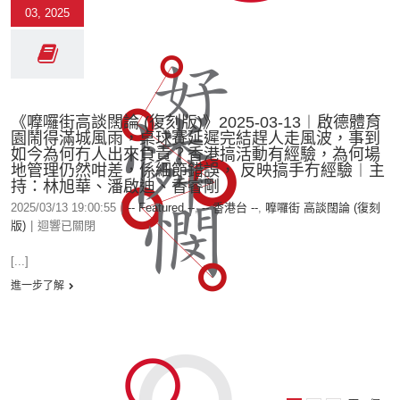
03, 2025
《嚤囉街高談闊論 (復刻版)》2025-03-13︱啟德體育
園鬧得滿城風雨，桌球賽延遲完結趕人走風波，事到
如今為何冇人出來負責？香港搞活動有經驗，為何場
地管理仍然咁差，係細節錯誤， 反映搞手冇經驗︱主
持：林旭華、潘啟迪、香睿剛
2025/03/13 19:00:55
|
-- Featured --
,
-- 香港台 --
,
嚤囉街 高談闊論 (復刻
版)
|
迴響已關閉
[...]
進一步了解