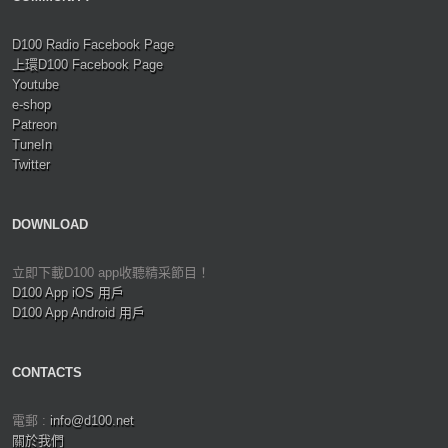
D100 Radio Facebook Page
上環D100 Facebook Page
Youtube
e-shop
Patreon
TuneIn
Twitter
DOWNLOAD
立即下載D100 app收聽精采節目！
D100 App iOS 用戶
D100 App Android 用戶
CONTACTS
電郵 :
info@d100.net
關於我們