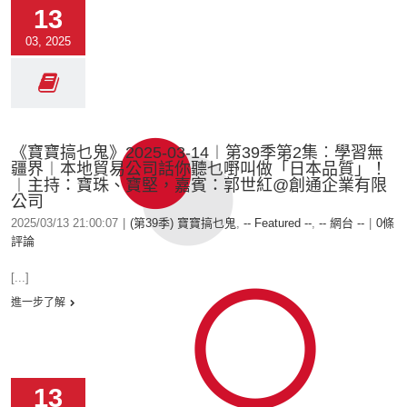
13
03, 2025
《寶寶搞乜鬼》2025-03-14︱第39季第2集︰學習無
疆界︱本地貿易公司話你聽乜嘢叫做「日本品質」！
︱主持：寶珠、寶堅，嘉賓：郭世紅@創通企業有限
公司
2025/03/13 21:00:07
|
(第39季) 寶寶搞乜鬼
,
-- Featured --
,
-- 網台 --
|
0條
評論
[...]
進一步了解
13