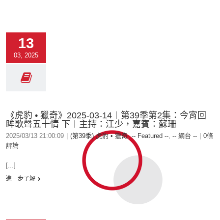
13
03, 2025
《虎豹 • 獵奇》2025-03-14︱第39季第2集：今宵回
眸歌聲五十情 下︱主持：江少，嘉賓：蘇珊
2025/03/13 21:00:09
|
(第39季) 虎豹 • 獵奇
,
-- Featured --
,
-- 網台 --
|
0條
評論
[...]
進一步了解