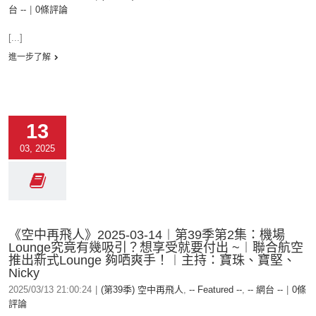
台 --
|
0條評論
[...]
進一步了解
13
03, 2025
《空中再飛人》2025-03-14︱第39季第2集：機場
Lounge究竟有幾吸引？想享受就要付出 ~︱聯合航空
推出新式Lounge 夠哂爽手！︱主持：寶珠、寶堅、
Nicky
2025/03/13 21:00:24
|
(第39季) 空中再飛人
,
-- Featured --
,
-- 網台 --
|
0條
評論