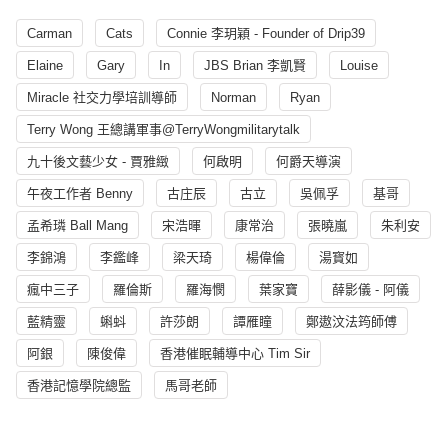
Carman
Cats
Connie 李玥穎 - Founder of Drip39
Elaine
Gary
In
JBS Brian 李凱賢
Louise
Miracle 社交力學培訓導師
Norman
Ryan
Terry Wong 王總講軍事@TerryWongmilitarytalk
九十後文藝少女 - 賈雅緻
何啟明
何爵天導演
午夜工作者 Benny
古庄辰
古立
吳佩孚
基哥
孟希璘 Ball Mang
宋浩暉
康常治
張曉嵐
朱利安
李錦鴻
李鑑峰
梁天琦
楊偉倫
湯寳如
瘋中三子
羅倫斯
羅海憫
葉家寶
薛影儀 - 阿儀
藍精靈
蝌蚪
許莎朗
譚雁瞳
鄭遨汶法筠師傅
阿銀
陳俊偉
香港催眠輔導中心 Tim Sir
香港記憶學院總監
馬哥老師