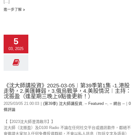
[...]
進一步了解
5
03, 2025
《沈大師講投資》2025-03-05︱第39季第1集 -1.港股
走勢，2.美匯轉弱，3.俄烏戰爭，4.美股情況︱主持：
沈振盈（逢星期三晚上9點後更新！）
2025/03/05 21:00:03
|
(第39季) 沈大師講投資
,
-- Featured --
,
-- 網台 --
|
0
條評論
【【2023沈大師澄清啟示】】
沈大師（沈振盈）及D100 Radio 不論在任何社交平台或通訊軟件，都絕不
會邀請大家加入任何免費投資群組，不會以私人訊息（包括文字及語音）