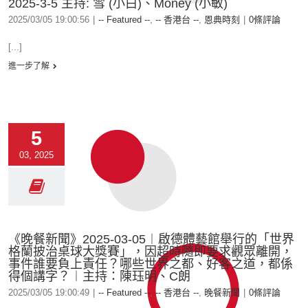
2025-3-5 主持: 雪 (小白)、Money (小敏)
2025/03/05 19:00:56
|
-- Featured --
,
-- 香港台 --
,
恩典時刻
|
0條評論
[...]
進一步了解
5
03, 2025
《晚餐新聞》2025-03-05︱啟德體藝館舉行的「世界
格蘭披治桌球大獎賽」，因超時隨即要求觀眾離開，
事件誰要負上責任？哪些世界之都、好客之道，都係
得個講字？︱主持：陳珏明、C朗
2025/03/05 19:00:49
|
-- Featured --
,
-- 香港台 --
,
晚餐新聞
|
0條評論