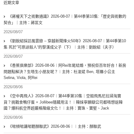
近期文章
《蔣權天下之術數通識》2026-08-07︱第44季第10集:「歴史與術數的
契合」｜主持：蔣匡文
2026/08/07
《劉銳紹採訪風雲錄 – 穿越新聞烽火50年》2026-08-07︱第44季第10
集 死於”可原諒殺人“的黎漢成父子（下）︱主持：劉銳紹（夫子）
2026/08/07
《香蕉俱樂部》2026-08-06︱阿Rei年尾結婚，預祝佢百年好合！新房
問題點解決？生唔生小朋友呢？︱主持：杜浚斌 Ben, 塔羅小公主
Selina, Viola, 阿Rei
2026/08/06
《空中再飛人》2026-08-07︱第44季第10集｜空姐飛馬尼拉掃淘寶
貨？挑戰食鴨仔蛋 + Jollibee隱藏用法！︱韓妹寧願瞓公司都唔想返韓
國？爆料航空界超嚴格階級文化！︱主持：寶珠、寶堅、Jack
2026/08/06
《啱傾啱講啱聽顏聯武》2026-08-06︱︱主持：顏聯武