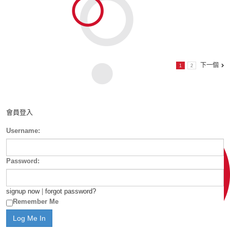
下一個
1
2
會員登入
Username:
Password:
signup now
|
forgot password?
Remember Me