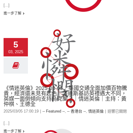
[...]
進一步了解
5
03, 2025
《情迷英倫》2025-03-05︱英國交通全面加價百物騰
貴，經濟還未見有起色｜澤連斯基訪英禮遇大不同，
英媒一面倒傾向支持烏克蘭？｜情迷英倫｜主持：黃
仲棋、王德全
2025/03/05 17:00:19
|
-- Featured --
,
-- 香港台 --
,
情迷英倫
|
迴響已關閉
[...]
進一步了解