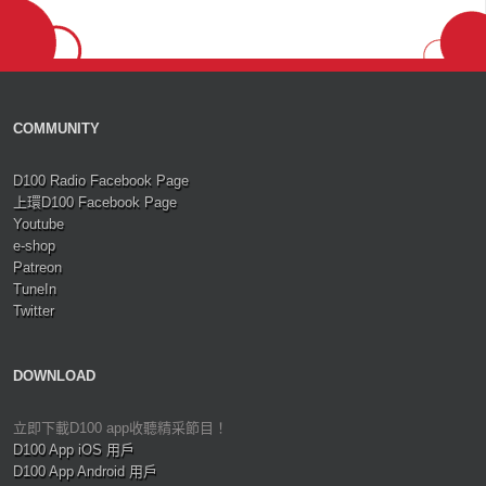
COMMUNITY
D100 Radio Facebook Page
上環D100 Facebook Page
Youtube
e-shop
Patreon
TuneIn
Twitter
DOWNLOAD
立即下載D100 app收聽精采節目！
D100 App iOS 用戶
D100 App Android 用戶