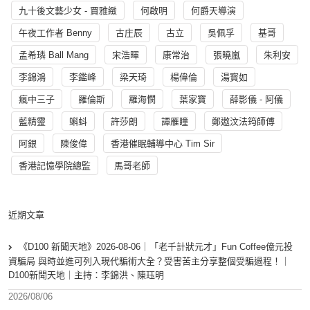
九十後文藝少女 - 賈雅緻
何啟明
何爵天導演
午夜工作者 Benny
古庄辰
古立
吳佩孚
基哥
孟希璘 Ball Mang
宋浩暉
康常治
張曉嵐
朱利安
李錦鴻
李鑑峰
梁天琦
楊偉倫
湯寳如
瘋中三子
羅倫斯
羅海憫
葉家寶
薛影儀 - 阿儀
藍精靈
蝌蚪
許莎朗
譚雁瞳
鄭遨汶法筠師傅
阿銀
陳俊偉
香港催眠輔導中心 Tim Sir
香港記憶學院總監
馬哥老師
近期文章
《D100 新聞天地》2026-08-06｜「老千計狀元才」Fun Coffee億元投
資騙局 與時並進可列入現代騙術大全？受害苦主分享整個受騙過程！｜
D100新聞天地｜主持：李錦洪、陳珏明
2026/08/06