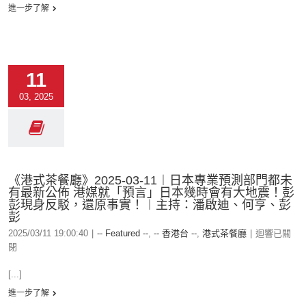
進一步了解
11
03, 2025
《港式茶餐廳》2025-03-11︱日本專業預測部門都未
有最新公佈 港媒就「預言」日本幾時會有大地震！彭
彭現身反駁，還原事實！︱主持：潘啟迪、何亨、彭
彭
2025/03/11 19:00:40
|
-- Featured --
,
-- 香港台 --
,
港式茶餐廳
|
迴響已關
閉
[...]
進一步了解