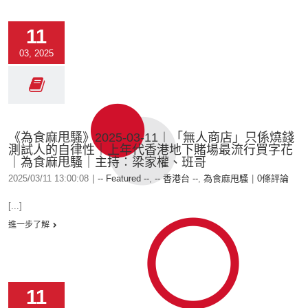
11
03, 2025
《為食麻甩騷》2025-03-11︱「無人商店」只係燒錢
測試人的自律性｜上年代香港地下賭場最流行買字花
｜為食麻甩騷｜主持︰梁家權、班哥
2025/03/11 13:00:08
|
-- Featured --
,
-- 香港台 --
,
為食麻甩騷
|
0條評論
[...]
進一步了解
11