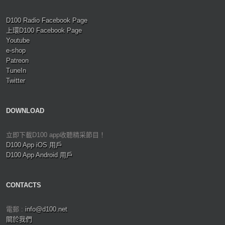
D100 Radio Facebook Page
上環D100 Facebook Page
Youtube
e-shop
Patreon
TuneIn
Twitter
DOWNLOAD
立即下載D100 app收聽精采節目！
D100 App iOS 用戶
D100 App Android 用戶
CONTACTS
電郵 :
info@d100.net
關於我們