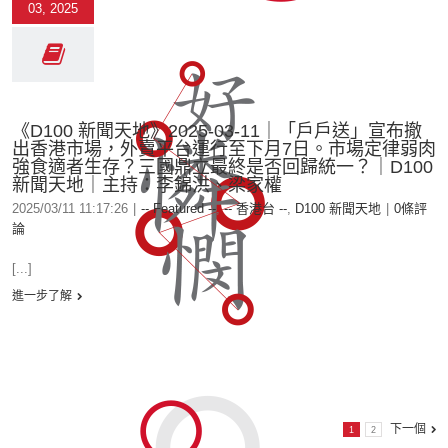
03, 2025
《D100 新聞天地》2025-03-11｜「戶戶送」宣布撤
出香港市場，外賣平台運行至下月7日。市場定律弱肉
強食適者生存？三國鼎立最終是否回歸統一？｜D100
新聞天地｜主持：李錦洪、梁家權
2025/03/11 11:17:26
|
-- Featured --
,
-- 香港台 --
,
D100 新聞天地
|
0條評
論
[...]
進一步了解
下一個
1
2