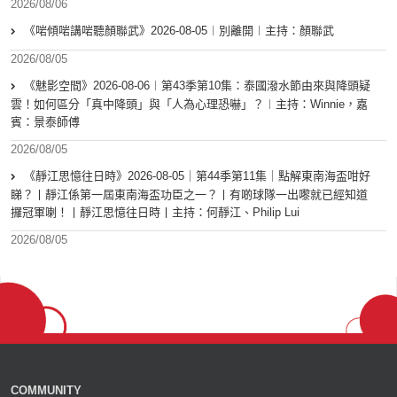
2026/08/06
《啱傾啱講啱聽顏聯武》2026-08-05︱別離開︱主持：顏聯武
2026/08/05
《魅影空間》2026-08-06︱第43季第10集：泰國潑水節由來與降頭疑
雲！如何區分「真中降頭」與「人為心理恐嚇」？︱主持：Winnie，嘉
賓：景泰師傅
2026/08/05
《靜江思憶往日時》2026-08-05｜第44季第11集｜點解東南海盃咁好
睇？丨靜江係第一屆東南海盃功臣之一？丨有啲球隊一出嚟就已經知道
攞冠軍喇！丨靜江思憶往日時丨主持：何靜江、Philip Lui
2026/08/05
COMMUNITY