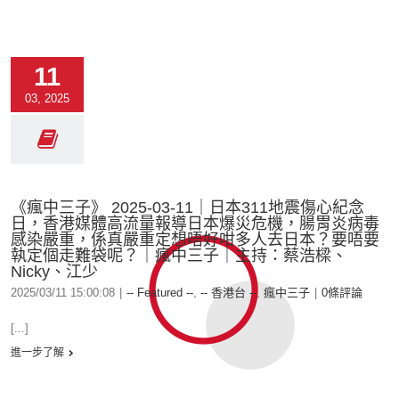
11
03, 2025
《瘋中三子》 2025-03-11｜日本311地震傷心紀念
日，香港媒體高流量報導日本爆災危機，腸胃炎病毒
感染嚴重，係真嚴重定想唔好咁多人去日本？要唔要
執定個走難袋呢？｜瘋中三子｜主持：蔡浩樑、
Nicky、江少
2025/03/11 15:00:08
|
-- Featured --
,
-- 香港台 --
,
瘋中三子
|
0條評論
[...]
進一步了解