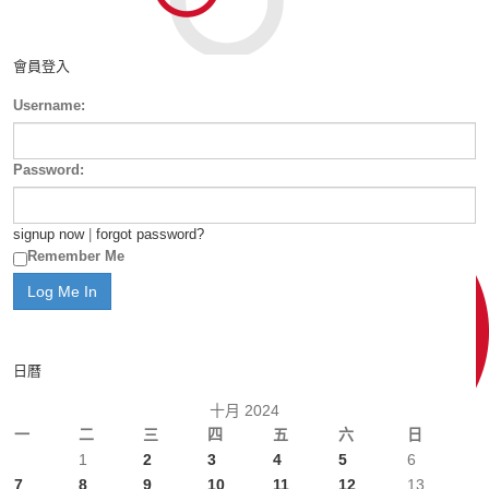
會員登入
Username:
Password:
signup now
|
forgot password?
Remember Me
日曆
十月 2024
一
二
三
四
五
六
日
1
2
3
4
5
6
7
8
9
10
11
12
13