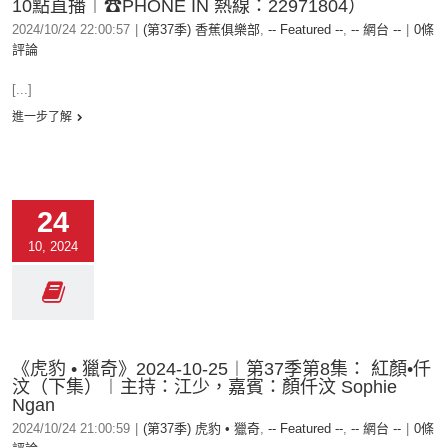
10點直播︱☎PHONE IN 熱線：22971804）
2024/10/24 22:00:57
|
(第37季) 香蕉俱樂部
,
-- Featured --
,
-- 網台 --
|
0條
評論
[...]
進一步了解
24
10, 2024
《虎豹 • 獵奇》2024-10-25︱第37季第8集： 紅顏•仟
汶（下集）︱主持：江少，嘉賓：顏仟汶 Sophie
Ngan
2024/10/24 21:00:59
|
(第37季) 虎豹 • 獵奇
,
-- Featured --
,
-- 網台 --
|
0條