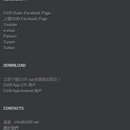
D100 Radio Facebook Page
上環D100 Facebook Page
Youtube
e-shop
Patreon
TuneIn
Twitter
DOWNLOAD
立即下載D100 app收聽精采節目！
D100 App iOS 用戶
D100 App Android 用戶
CONTACTS
電郵 :
info@d100.net
關於我們