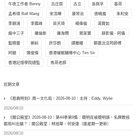
午夜工作者 Benny
古庄辰
古立
吳佩孚
基哥
孟希璘 Ball Mang
宋浩暉
康常治
張曉嵐
朱利安
李錦鴻
李鑑峰
梁天琦
楊偉倫
湯寳如
瘋中三子
羅倫斯
羅海憫
葉家寶
薛影儀 - 阿儀
藍精靈
蝌蚪
許莎朗
譚雁瞳
鄭遨汶法筠師傅
阿銀
陳俊偉
香港催眠輔導中心 Tim Sir
香港記憶學院總監
馬哥老師
近期文章
《恩典時刻》周一文化局︱2026-08-10︱主持：Eddy, Wylie
2026/08/10
《關公殿堂》2026-08-10︱第44季第9集：聰明反被聰明誤，名牌教授
都用AI出貓？｜關公殿堂｜林旭華、何安達（逢星期一更新）
2026/08/10