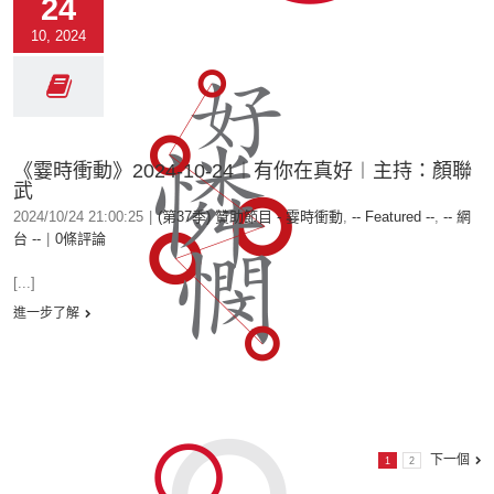
24
10, 2024
《霎時衝動》2024-10-24︱有你在真好︱主持：顏聯
武
2024/10/24 21:00:25
|
(第37季) 贊助節目 - 霎時衝動
,
-- Featured --
,
-- 網
台 --
|
0條評論
[...]
進一步了解
下一個
1
2