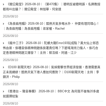
《關公殿堂》2026-08-10︱（第470集）｜聰明反被聰明誤，名牌教授
都用AI出貓？｜關公殿堂｜林旭華、何安達
2026/08/10
《為食麻甩騷》2026-08-10｜酷熱天氣多喝水外， 仲要有埋同理心！
｜為食麻甩騷｜為食麻甩騷｜梁家權、Rachel
2026/08/10
《瘋中三子》 2026-08-10︱陀螺大戰Error193玩成點？黃大仙上邨恐
怖血案，係嘈音係精神問題係房署責任嗎？下碧瑤灣持刀傷人，係巧合
定香港精神問題又爆發？｜主持：蔡浩樑、阿通、江少
2026/08/10
《D100 新聞天地》2026-08-10｜氣候衝擊世界經濟發展，香港需要真
正未雨綢繆！酷熱天氣下港人應如何應對？｜D100新聞天地｜主持：李
錦洪、Philip
2026/08/10
《香港台 – 聲音專欄》 2026-08-10｜ BBC中文 為何我不後悔20多歲
就選擇結紮
2026/08/10