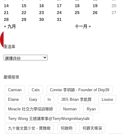
14
15
16
17
18
19
20
21
22
23
24
25
26
27
28
29
30
31
« 九月
十一月 »
重溫庫
慶爆搜尋
Carman
Cats
Connie 李玥穎 - Founder of Drip39
Elaine
Gary
In
JBS Brian 李凱賢
Louise
Miracle 社交力學培訓導師
Norman
Ryan
Terry Wong 王總講軍事@TerryWongmilitarytalk
九十後文藝少女 - 賈雅緻
何啟明
何爵天導演