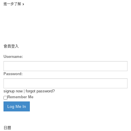
進一步了解
會員登入
Username:
Password:
signup now
|
forgot password?
Remember Me
日曆