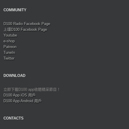
COMMUNITY
D100 Radio Facebook Page
上環D100 Facebook Page
Youtube
e-shop
Patreon
TuneIn
Twitter
DOWNLOAD
立即下載D100 app收聽精采節目！
D100 App iOS 用戶
D100 App Android 用戶
CONTACTS