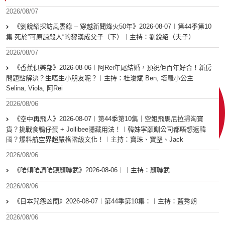
2026/08/07
《劉銳紹採訪風雲錄 – 穿越新聞烽火50年》2026-08-07︱第44季第10
集 死於”可原諒殺人“的黎漢成父子（下）︱主持：劉銳紹（夫子）
2026/08/07
《香蕉俱樂部》2026-08-06︱阿Rei年尾結婚，預祝佢百年好合！新房
問題點解決？生唔生小朋友呢？︱主持：杜浚斌 Ben, 塔羅小公主
Selina, Viola, 阿Rei
2026/08/06
《空中再飛人》2026-08-07︱第44季第10集｜空姐飛馬尼拉掃淘寶
貨？挑戰食鴨仔蛋 + Jollibee隱藏用法！︱韓妹寧願瞓公司都唔想返韓
國？爆料航空界超嚴格階級文化！︱主持：寶珠、寶堅、Jack
2026/08/06
《啱傾啱講啱聽顏聯武》2026-08-06︱︱主持：顏聯武
2026/08/06
《日本咒怨凶間》2026-08-07︱第44季第10集：︱主持：藍秀朗
2026/08/06