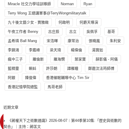
Miracle 社交力學培訓導師
Norman
Ryan
Terry Wong 王總講軍事@TerryWongmilitarytalk
九十後文藝少女 - 賈雅緻
何啟明
何爵天導演
午夜工作者 Benny
古庄辰
古立
吳佩孚
基哥
孟希璘 Ball Mang
宋浩暉
康常治
張曉嵐
朱利安
李錦鴻
李鑑峰
梁天琦
楊偉倫
湯寳如
瘋中三子
羅倫斯
羅海憫
葉家寶
薛影儀 - 阿儀
藍精靈
蝌蚪
許莎朗
譚雁瞳
鄭遨汶法筠師傅
阿銀
陳俊偉
香港催眠輔導中心 Tim Sir
香港記憶學院總監
馬哥老師
近期文章
《蔣權天下之術數通識》2026-08-07︱第44季第10集:「歴史與術數的
契合」｜主持：蔣匡文