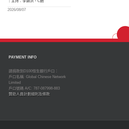
｜主持：李錦洪、C朗
2026/08/07
PAYMENT INFO
請捐款到D100恒生銀行戶口：
戶口名稱: Global Chinese Network
Limited
戶口號碼 A/C: 787-087998-883
贊助人員計劃細則及條款