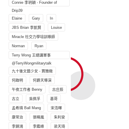
Connie 李玥穎 - Founder of
Drip39
Elaine
Gary
In
JBS Brian 李凱賢
Louise
Miracle 社交力學培訓導師
Norman
Ryan
Terry Wong 王總講軍事
@TerryWongmilitarytalk
九十後文藝少女 - 賈雅緻
何啟明
何爵天導演
午夜工作者 Benny
古庄辰
古立
吳佩孚
基哥
孟希璘 Ball Mang
宋浩暉
康常治
張曉嵐
朱利安
李錦鴻
李鑑峰
梁天琦