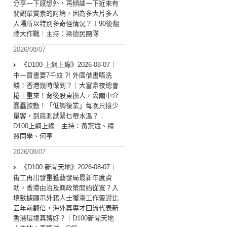
分享一下感想外，再傾談一下近來有
關觀眾質素的討論，因為多大片多人
入場所以特別多奇怪情況？︱90後翻
牆大作戰︱主持：梁德民團隊
2026/08/07
《D100 上綱上線》2026-08-07｜
中一買書要7千蚊 ?! 外國借書唔洗
錢！香港幾時做到？｜大富豪夜總會
捲土重來！背後股東換人，公關中介
蠢蠢欲動！「低調復業」每晚只接少
量客，到底測試緊乜嘢水溫？｜
D100上綱上線︱主持：黃冠斌、禮
賢同學、何亨
2026/08/07
《D100 新聞天地》2026-08-07｜
街工再出發重獲藝發局最新年度資
助，香港由治及興政策開始從寬？入
境數據顯示外籍人士獲港工作簽證比
五年前翻倍，海外真專才回流代表新
香港環境真轉好？｜D100新聞天地