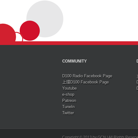
COMMUNITY
D100 Radio Facebook Page
上環D100 Facebook Page
Youtube
e-shop
Patreon
TuneIn
Twitter
Copyright © 2013 by GCN | All Rights Reser