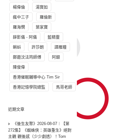
楊偉倫
湯寳如
瘋中三子
羅倫斯
羅海憫
葉家寶
薛影儀 - 阿儀
藍精靈
蝌蚪
許莎朗
譚雁瞳
鄭遨汶法筠師傅
阿銀
陳俊偉
香港催眠輔導中心 Tim Sir
香港記憶學院總監
馬哥老師
近期文章
《後生友聚》2026-08-07︱【第
272集】《蜘蛛俠：英雄重生》絕對
主觀 觀後感（少少劇透）！Tom