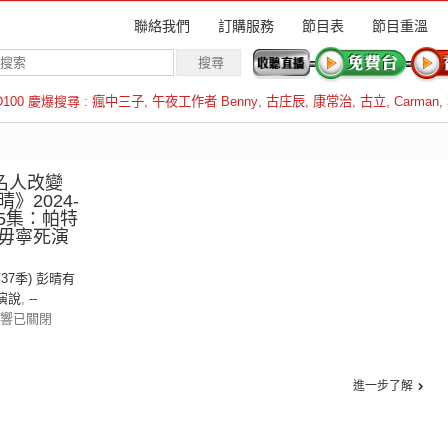
聯絡我們
訂購服務
節目表
節目重溫
D100 慶爆搜尋 :
瘋中三子
,
午夜工作者 Benny
,
古庄辰
,
康常治
,
古立
,
Carman
,
羅倫斯
《名人改變
》2024-
第5集：帕特
毋寧死演
第37季) 彭晴有
演說
,
--
響已關閉
進一步了解