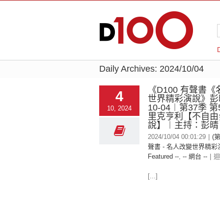
Daily Archives:
2024/10/04
《D100 有聲書
4
世界精彩演說》彭晴
10-04︱第37季 
10, 2024
里克亨利【不自由
說】︱主持：彭晴
2024/10/04 00:01:29
|
(
聲書 - 名人改變世界精彩
Featured --
,
-- 網台 --
|
迴
[...]