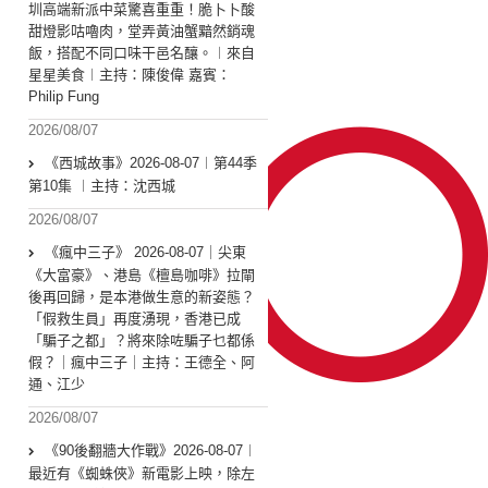
圳高端新派中菜驚喜重重！脆卜卜酸
甜燈影咕嚕肉，堂弄黃油蟹黯然銷魂
飯，搭配不同口味干邑名釀。︱來自
星星美食︱主持：陳俊偉 嘉賓：
Philip Fung
2026/08/07
《西城故事》2026-08-07︱第44季
第10集 ︱主持：沈西城
2026/08/07
《瘋中三子》 2026-08-07｜尖東
《大富豪》、港島《檀島咖啡》拉閘
後再回歸，是本港做生意的新姿態？
「假救生員」再度湧現，香港已成
「騙子之都」？將來除咗騙子乜都係
假？｜瘋中三子｜主持：王德全、阿
通、江少
2026/08/07
《90後翻牆大作戰》2026-08-07︱
最近有《蜘蛛俠》新電影上映，除左