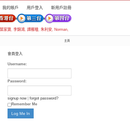
我的賬戶
用戶登入
新用戶註冊
葉家寶
,
李錦鴻
,
譚雁瞳
,
朱利安
,
Norman
,
主頁
會員登入
Username:
Password:
signup now
|
forgot password?
Remember Me