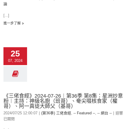
論
[...]
進一步了解
25
07, 2024
《三佬食經》2024-07-26︱第36季 第8集：星洲炒意
粉︱主持：神級名廚（班哥）、奄尖啜核食家（權
哥）、阿一真徒大師父（基哥）
2024/07/25 12:00:07
|
(第36季) 三佬食經
,
-- Featured --
,
-- 網台 --
|
迴響
已關閉