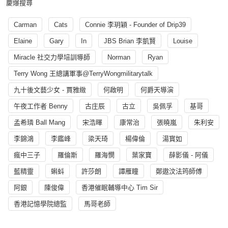
慶爆搜尋
Carman
Cats
Connie 李玥穎 - Founder of Drip39
Elaine
Gary
In
JBS Brian 李凱賢
Louise
Miracle 社交力學培訓導師
Norman
Ryan
Terry Wong 王總講軍事@TerryWongmilitarytalk
九十後文藝少女 - 賈雅緻
何啟明
何爵天導演
午夜工作者 Benny
古庄辰
古立
吳佩孚
基哥
孟希璘 Ball Mang
宋浩暉
康常治
張曉嵐
朱利安
李錦鴻
李鑑峰
梁天琦
楊偉倫
湯寳如
瘋中三子
羅倫斯
羅海憫
葉家寶
薛影儀 - 阿儀
藍精靈
蝌蚪
許莎朗
譚雁瞳
鄭遨汶法筠師傅
阿銀
陳俊偉
香港催眠輔導中心 Tim Sir
香港記憶學院總監
馬哥老師