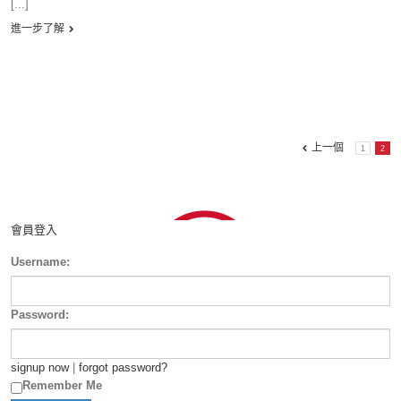
[...]
進一步了解
上一個
1
2
會員登入
Username:
Password:
signup now
|
forgot password?
Remember Me