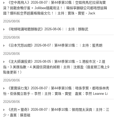
《空中再飛人》2026-08-07︱第44季第10集｜空姐飛馬尼拉掃淘寶
貨？挑戰食鴨仔蛋 + Jollibee隱藏用法！︱韓妹寧願瞓公司都唔想返韓
國？爆料航空界超嚴格階級文化！︱主持：寶珠、寶堅、Jack
2026/08/06
《啱傾啱講啱聽顏聯武》2026-08-06︱︱主持：顏聯武
2026/08/06
《日本咒怨凶間》2026-08-07︱第44季第10集：︱主持：藍秀朗
2026/08/06
《沈大師講投資》2026-08-05︱第44季第10集 – 1.港股市況，2.道
指，3.美匯指數，4.美國信貸違約掉期︱主持：沈振盈（逢星期三晚上9
點後更新！）
2026/08/06
《寶寶搞乜鬼》2026-08-07︱第44季第10集︰唔係李賢，都唔係林秀
怡，佢係獨立歌手 – 李然︱主持：寶珠、寶堅 嘉賓：李然 Leanne Li
2026/08/06
《虎豹 • 獵奇》2026-08-07︱第44季10集：御用闊太演員︱主持：江
少，嘉賓：蘇恩磁