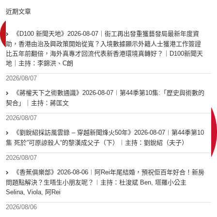
近期文章
《D100 新聞天地》2026-08-07｜街工再出發重獲藝發局最新年度資
助，香港由治及興政策開始從寬？入境數據顯示外籍人士獲港工作簽證
比五年前翻倍，海外真專才回流代表新香港環境真轉好？｜D100新聞天
地｜主持：李錦洪、C朗
2026/08/07
《蔣權天下之術數通識》2026-08-07︱第44季第10集:「歴史與術數的
契合」｜主持：蔣匡文
2026/08/07
《劉銳紹採訪風雲錄 – 穿越新聞烽火50年》2026-08-07︱第44季第10
集 死於”可原諒殺人“的黎漢成父子（下）︱主持：劉銳紹（夫子）
2026/08/07
《香蕉俱樂部》2026-08-06︱阿Rei年尾結婚，預祝佢百年好合！新房
問題點解決？生唔生小朋友呢？︱主持：杜浚斌 Ben, 塔羅小公主
Selina, Viola, 阿Rei
2026/08/06