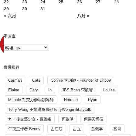
22
23
24
25
26
27
28
29
30
31
« 六月
八月 »
重溫庫
慶爆搜尋
Carman
Cats
Connie 李玥穎 - Founder of Drip39
Elaine
Gary
In
JBS Brian 李凱賢
Louise
Miracle 社交力學培訓導師
Norman
Ryan
Terry Wong 王總講軍事@TerryWongmilitarytalk
九十後文藝少女 - 賈雅緻
何啟明
何爵天導演
午夜工作者 Benny
古庄辰
古立
吳佩孚
基哥