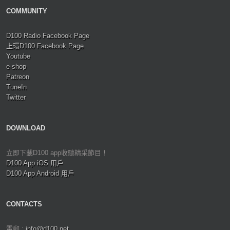
COMMUNITY
D100 Radio Facebook Page
上環D100 Facebook Page
Youtube
e-shop
Patreon
TuneIn
Twitter
DOWNLOAD
立即下載D100 app收聽精采節目！
D100 App iOS 用戶
D100 App Android 用戶
CONTACTS
電郵 :
info@d100.net