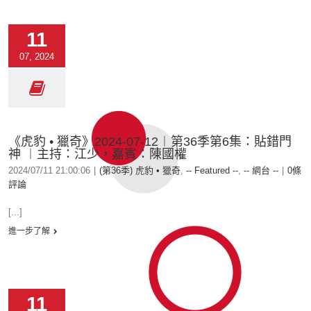
11
07, 2024
《虎豹 • 獵奇》2024-07-12︱第36季第6集：貼錯門
神 ︱主持：江少，嘉賓：陳國權
2024/07/11 21:00:06
|
(第36季) 虎豹 • 獵奇
,
-- Featured --
,
-- 網台 --
|
0條
評論
[...]
進一步了解
11