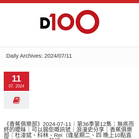
Daily Archives:
2024/07/11
11
07, 2024
《香蕉俱樂部》2024-07-11︱第36季第12集：無疾而
終的曖昧｜可以錫佢嘅訊號｜浪漫史分享｜香蕉俱樂
部｜杜浚斌、科林、Rei（逢星期二、四 晚上10點直