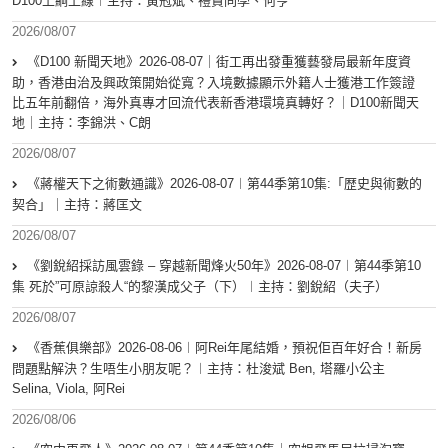
D100上綱上線︱主持：黃冠斌、禮賢同學、何亨
2026/08/07
《D100 新聞天地》2026-08-07｜街工再出發重獲藝發局最新年度資
助，香港由治及興政策開始從寬？入境數據顯示外籍人士獲港工作簽證
比五年前翻倍，海外真專才回流代表新香港環境真轉好？｜D100新聞天
地｜主持：李錦洪、C朗
2026/08/07
《蔣權天下之術數通識》2026-08-07︱第44季第10集:「歴史與術數的
契合」｜主持：蔣匡文
2026/08/07
《劉銳紹採訪風雲錄 – 穿越新聞烽火50年》2026-08-07︱第44季第10
集 死於”可原諒殺人“的黎漢成父子（下）︱主持：劉銳紹（夫子）
2026/08/07
《香蕉俱樂部》2026-08-06︱阿Rei年尾結婚，預祝佢百年好合！新房
問題點解決？生唔生小朋友呢？︱主持：杜浚斌 Ben, 塔羅小公主
Selina, Viola, 阿Rei
2026/08/06