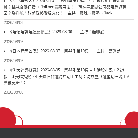
《空中再飛人》2026-08-07︱第44季第10集｜空姐飛馬尼拉掃淘寶
貨？挑戰食鴨仔蛋 + Jollibee隱藏用法！︱韓妹寧願瞓公司都唔想返韓
國？爆料航空界超嚴格階級文化！︱主持：寶珠、寶堅、Jack
2026/08/06
《啱傾啱講啱聽顏聯武》2026-08-06︱︱主持：顏聯武
2026/08/06
《日本咒怨凶間》2026-08-07︱第44季第10集：︱主持：藍秀朗
2026/08/06
《沈大師講投資》2026-08-05︱第44季第10集 – 1.港股市況，2.道
指，3.美匯指數，4.美國信貸違約掉期︱主持：沈振盈（逢星期三晚上9
點後更新！）
2026/08/06