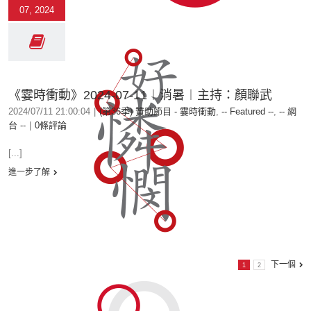
07, 2024
《霎時衝動》2024-07-11︱消暑︱主持：顏聯武
2024/07/11 21:00:04
|
(第36季) 贊助節目 - 霎時衝動
,
-- Featured --
,
-- 網
台 --
|
0條評論
[...]
進一步了解
下一個
1
2