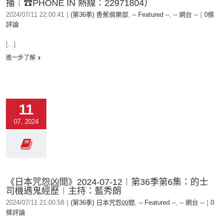
播︱☎PHONE IN 熱線：22971804）
2024/07/11 22:00:41
|
(第36季) 香蕉俱樂部
,
-- Featured --
,
-- 網台 --
|
0條
評論
[...]
進一步了解
11
07, 2024
《日本咒怨凶間》2024-07-12︱第36季第6集：的士
司機遇鬼經歷︱主持：藍秀朗
2024/07/11 21:00:58
|
(第36季) 日本咒怨凶間
,
-- Featured --
,
-- 網台 --
|
0
條評論