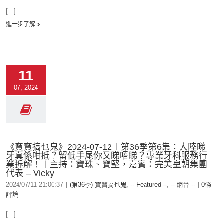
[...]
進一步了解
11
07, 2024
《寶寶搞乜鬼》2024-07-12︱第36季第6集︰大陸睇
牙真係咁抵？留低手尾你又睇唔睇？專業牙科服務行
業拆解！︱主持：寶珠、寶堅，嘉賓：完美皇朝集團
代表 – Vicky
2024/07/11 21:00:37
|
(第36季) 寶寶搞乜鬼
,
-- Featured --
,
-- 網台 --
|
0條
評論
[...]