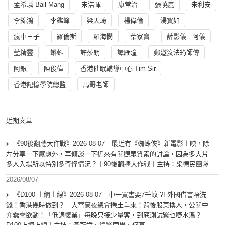
孟希璘 Ball Mang
宋浩暉
康常治
張曉嵐
朱利安
李錦鴻
李鑑峰
梁天琦
楊偉倫
湯寳如
瘋中三子
羅倫斯
羅海憫
葉家寶
薛影儀 - 阿儀
藍精靈
蝌蚪
許莎朗
譚雁瞳
鄭遨汶法筠師傅
阿銀
陳俊偉
香港催眠輔導中心 Tim Sir
香港記憶學院總監
馬哥老師
近期文章
《90後翻牆大作戰》2026-08-07︱最近有《蜘蛛俠》新電影上映，除
左分享一下感想外，再傾談一下近來有關觀眾質素的討論，因為多大片
多人入場所以特別多奇怪情況？︱90後翻牆大作戰︱主持：梁德民團隊
2026/08/07
《D100 上綱上線》2026-08-07｜中一買書要7千蚊 ?! 外國借書唔洗
錢！香港幾時做到？｜大富豪夜總會捲土重來！背後股東換人，公關中
介蠢蠢欲動！「低調復業」每晚只接少量客，到底測試緊乜嘢水溫？｜