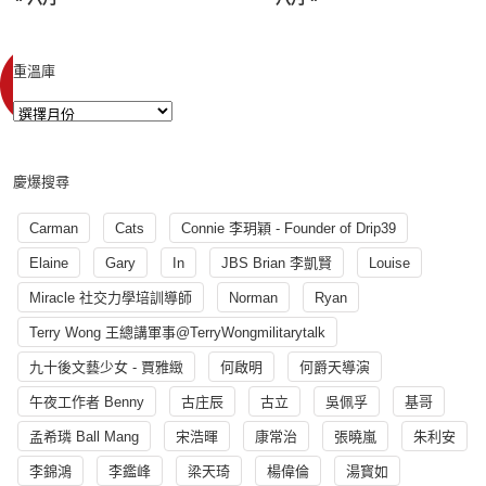
重溫庫
慶爆搜尋
Carman
Cats
Connie 李玥穎 - Founder of Drip39
Elaine
Gary
In
JBS Brian 李凱賢
Louise
Miracle 社交力學培訓導師
Norman
Ryan
Terry Wong 王總講軍事@TerryWongmilitarytalk
九十後文藝少女 - 賈雅緻
何啟明
何爵天導演
午夜工作者 Benny
古庄辰
古立
吳佩孚
基哥
孟希璘 Ball Mang
宋浩暉
康常治
張曉嵐
朱利安
李錦鴻
李鑑峰
梁天琦
楊偉倫
湯寳如