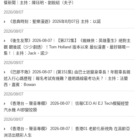
餐新聞｜主持：陳珏明、劉銳紹（夫子）
2026/08/07
《恩典時刻：聖樂漫遊》2026年8月07日 主持：以諾
2026/08/07
《後生友聚》2026-08-07︱【第272集】《蜘蛛俠：英雄重生》絕對主
觀 觀後感（少少劇透）！Tom Holland 版本以來 最似漫畫、最好睇嘅一
集！｜主持：Jack、諾少
2026/08/07
《巴膠不敗》2026-08-07︱(第151集) 由巴士迷變身車長！年輕車長親
述入行心路歷程｜報名考試有幾難？邊啲路線最考功夫？︱主持：法蘭
西，嘉賓︰Bowan
2026/08/07
《香港台 – 聲音專欄》 2026-08-07｜ 信報CEO AI EJ Tech模擬經營
汽水機 AI即變狡猾
2026/08/07
《香港台 – 聲音專欄》 2026-08-07｜ 香港01 老齡化新視角 在高齡亞
洲活出精彩人生