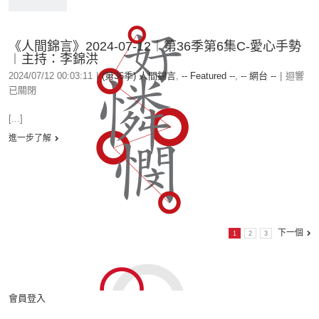
《人間錦言》2024-07-12︱第36季第6集C-愛心手勢
︱主持：李錦洪
2024/07/12 00:03:11
|
(第36季) 人間錦言
,
-- Featured --
,
-- 網台 --
|
迴響
已關閉
[...]
進一步了解
下一個
1
2
3
會員登入