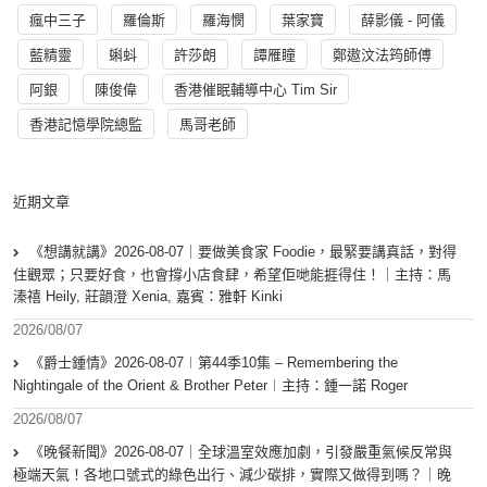
瘋中三子
羅倫斯
羅海憫
葉家寶
薛影儀 - 阿儀
藍精靈
蝌蚪
許莎朗
譚雁瞳
鄭遨汶法筠師傅
阿銀
陳俊偉
香港催眠輔導中心 Tim Sir
香港記憶學院總監
馬哥老師
近期文章
《想講就講》2026-08-07｜要做美食家 Foodie，最緊要講真話，對得
住觀眾；只要好食，也會撐小店食肆，希望佢哋能捱得住！｜主持：馬
溱禧 Heily, 莊韻澄 Xenia, 嘉賓：雅軒 Kinki
2026/08/07
《爵士鍾情》2026-08-07︱第44季10集 – Remembering the
Nightingale of the Orient & Brother Peter︱主持：鍾一諾 Roger
2026/08/07
《晚餐新聞》2026-08-07｜全球溫室效應加劇，引發嚴重氣候反常與
極端天氣！各地口號式的綠色出行、減少碳排，實際又做得到嗎？｜晚