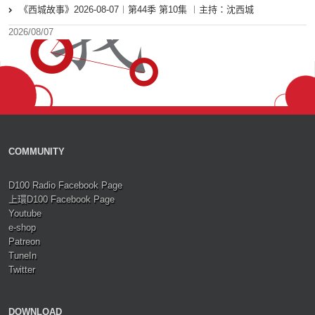
《西城故事》2026-08-07︱第44季 第10集 ︱主持：沈西城
2026/08/07
COMMUNITY
D100 Radio Facebook Page
上環D100 Facebook Page
Youtube
e-shop
Patreon
TuneIn
Twitter
DOWNLOAD