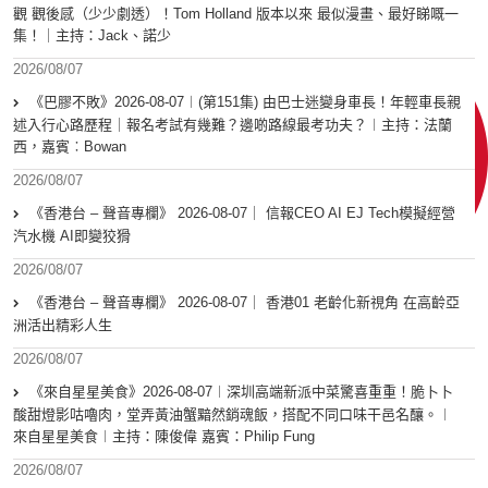
觀 觀後感（少少劇透）！Tom Holland 版本以來 最似漫畫、最好睇嘅一
集！｜主持：Jack、諾少
2026/08/07
《巴膠不敗》2026-08-07︱(第151集) 由巴士迷變身車長！年輕車長親
述入行心路歷程｜報名考試有幾難？邊啲路線最考功夫？︱主持：法蘭
西，嘉賓︰Bowan
2026/08/07
《香港台 – 聲音專欄》 2026-08-07｜ 信報CEO AI EJ Tech模擬經營
汽水機 AI即變狡猾
2026/08/07
《香港台 – 聲音專欄》 2026-08-07｜ 香港01 老齡化新視角 在高齡亞
洲活出精彩人生
2026/08/07
《來自星星美食》2026-08-07︱深圳高端新派中菜驚喜重重！脆卜卜
酸甜燈影咕嚕肉，堂弄黃油蟹黯然銷魂飯，搭配不同口味干邑名釀。︱
來自星星美食︱主持：陳俊偉 嘉賓：Philip Fung
2026/08/07