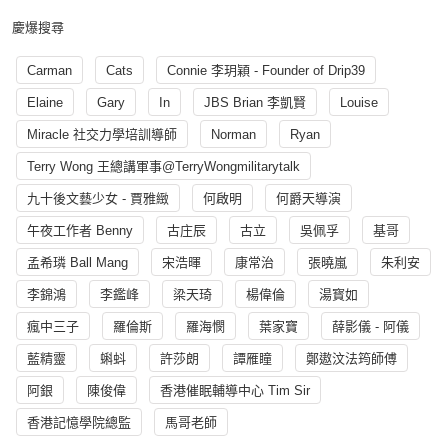
慶爆搜尋
Carman
Cats
Connie 李玥穎 - Founder of Drip39
Elaine
Gary
In
JBS Brian 李凱賢
Louise
Miracle 社交力學培訓導師
Norman
Ryan
Terry Wong 王總講軍事@TerryWongmilitarytalk
九十後文藝少女 - 賈雅緻
何啟明
何爵天導演
午夜工作者 Benny
古庄辰
古立
吳佩孚
基哥
孟希璘 Ball Mang
宋浩暉
康常治
張曉嵐
朱利安
李錦鴻
李鑑峰
梁天琦
楊偉倫
湯寳如
瘋中三子
羅倫斯
羅海憫
葉家寶
薛影儀 - 阿儀
藍精靈
蝌蚪
許莎朗
譚雁瞳
鄭遨汶法筠師傅
阿銀
陳俊偉
香港催眠輔導中心 Tim Sir
香港記憶學院總監
馬哥老師