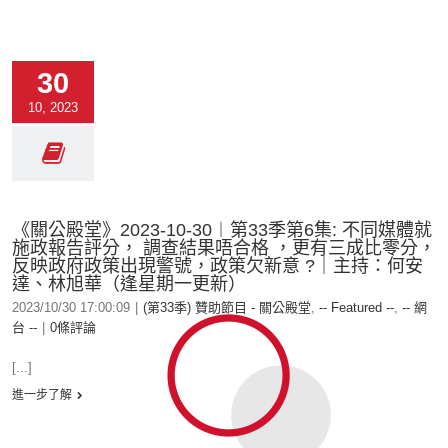
30
10, 2023
《關公殿堂》2023-10-30︱第33季第6集: 不同媒體就
施政報告評分， 調查結果唔合格 ，更有三成比零分，
反映政府政策出現警號，政策欠新意 ?｜主持：何安
達、林旭華（逢星期一更新）
2023/10/30 17:00:09
|
(第33季) 贊助節目 - 關公殿堂
,
-- Featured --
,
-- 網
台 --
|
0條評論
[...]
進一步了解