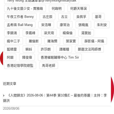
Terry Wong 王總講軍事@TerryWongmilitarytalk
九十後文藝少女 - 賈雅緻
何啟明
何爵天導演
午夜工作者 Benny
古庄辰
古立
吳佩孚
基哥
孟希璘 Ball Mang
宋浩暉
康常治
張曉嵐
朱利安
李錦鴻
李鑑峰
梁天琦
楊偉倫
湯寳如
瘋中三子
羅倫斯
羅海憫
葉家寶
薛影儀 - 阿儀
藍精靈
蝌蚪
許莎朗
譚雁瞳
鄭遨汶法筠師傅
阿銀
陳俊偉
香港催眠輔導中心 Tim Sir
香港記憶學院總監
馬哥老師
近期文章
《人間錦言》2026-08-06︱第44季 第10集E – 最後的尊嚴︱主持：李
錦洪
2026/08/06