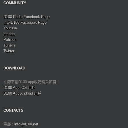
COMMUNITY
D100 Radio Facebook Page
上環D100 Facebook Page
Youtube
e-shop
Patreon
TuneIn
Twitter
DOWNLOAD
立即下載D100 app收聽精采節目！
D100 App iOS 用戶
D100 App Android 用戶
CONTACTS
電郵 :
info@d100.net