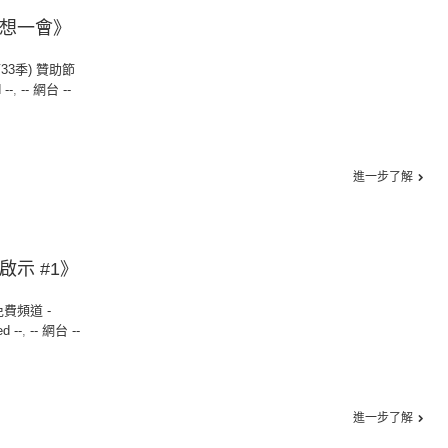
好想一會》
第33季) 贊助節
 --
,
-- 網台 --
進一步了解
啟示 #1》
免費頻道 -
ed --
,
-- 網台 --
進一步了解