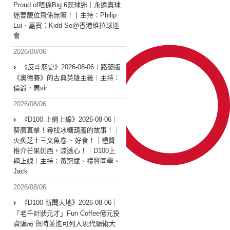
Proud of唔係Big 6既球迷｜永遠真球
迷要靚位飛係無嘛！丨主持：Philip
Lui、嘉賓：Kidd So@香港維拉球迷
會
2026/08/06
《反斗歷史》2026-08-06︱路蘭版
《奧德賽》的古典英雄主義︱主持：
倫爺，周sir
2026/08/06
《D100 上綱上線》2026-08-06｜
葵廣直擊！尋找冰糖葫蘆的故事！｜
火炙芝士三文魚卷 ~ 好食！｜禮賢
推介芒果奶西，涼透心！｜D100上
綱上線︱主持：黃冠斌、禮賢同學、
Jack
2026/08/06
《D100 新聞天地》2026-08-06｜
「老千計狀元才」Fun Coffee億元投
資騙局 與時並進可列入現代騙術大