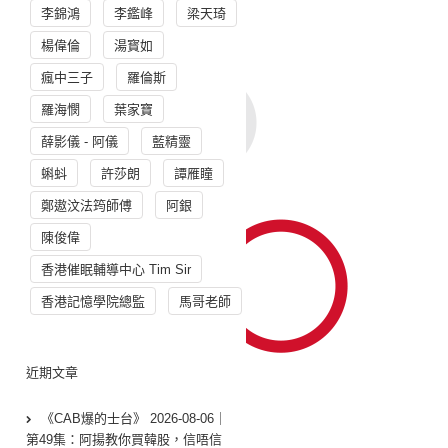
李錦鴻
李鑑峰
梁天琦
楊偉倫
湯寳如
瘋中三子
羅倫斯
羅海憫
葉家寶
薛影儀 - 阿儀
藍精靈
蝌蚪
許莎朗
譚雁瞳
鄭遨汶法筠師傅
阿銀
陳俊偉
香港催眠輔導中心 Tim Sir
香港記憶學院總監
馬哥老師
近期文章
《CAB爆的士台》 2026-08-06｜
第49集：阿揚教你買韓股，信唔信