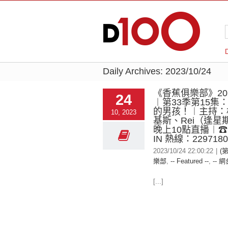
Daily Archives:
2023/10/24
《香蕉俱樂部》2023
24
︱第33季第15集
的男孩！︱主持：
10, 2023
基斯、Rei（逢星
晚上10點直播︱☎
IN 熱線：229718
2023/10/24 22:00:22
|
(
樂部
,
-- Featured --
,
-- 網
[...]