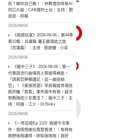
佢？睇你自己喇！｜仲教埋你咩係AI
同芯片股｜CAB爆的士台｜主持：肥
叔叔、阿楊
2026/08/06
《旅遊玩家》2026-08-06︱第44季
第10集：兵庫縣 灘五鄉酒造之旅
（完滿篇）︱主持 : 旅遊鍾 , 小卓
2026/08/06
《瘋中三子》 2026-08-06｜第一
代粵語流行曲填詞人黎彼得病逝，
「請君您夢鄉謹記，這一曲送給
您」！《東張西望》早前報道骨場技
師詐騙「恩客」事件案中有案，疑涉
邪教操控少女賣淫？｜瘋中三子｜主
持：阿通、江少、Dr.Binky
2026/08/06
《一齊足經Ep.110》經過今次事
件，我唔想維拉再黎香港！｜有時有
啲野係唔講得，明知係唔啱丨我好