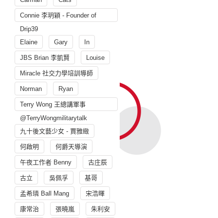
Connie 李玥穎 - Founder of
Drip39
Elaine
Gary
In
JBS Brian 李凱賢
Louise
Miracle 社交力學培訓導師
Norman
Ryan
Terry Wong 王總講軍事
@TerryWongmilitarytalk
九十後文藝少女 - 賈雅緻
何啟明
何爵天導演
午夜工作者 Benny
古庄辰
古立
吳佩孚
基哥
孟希璘 Ball Mang
宋浩暉
康常治
張曉嵐
朱利安