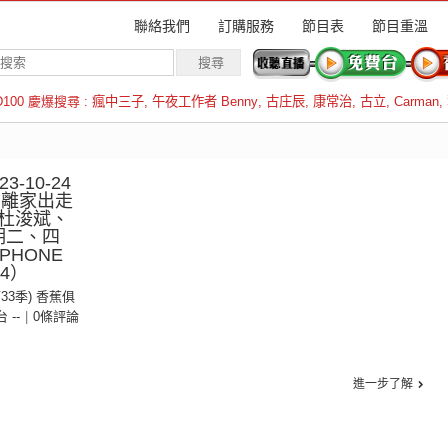
聯絡我們
訂購服務
節目表
節目重溫
D100 慶爆搜尋 :
瘋中三子
,
午夜工作者 Benny
,
古庄辰
,
康常治
,
古立
,
Carman
,
羅倫斯
-10-24
：離家出走
杜浚斌、
期二、四
PHONE
04）
第33季) 香蕉俱
台 --
|
0條評論
進一步了解