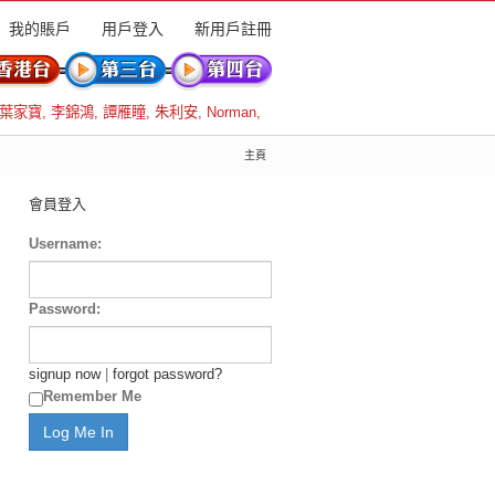
我的賬戶
用戶登入
新用戶註冊
葉家寶
,
李錦鴻
,
譚雁瞳
,
朱利安
,
Norman
,
主頁
會員登入
Username:
Password:
signup now
|
forgot password?
Remember Me