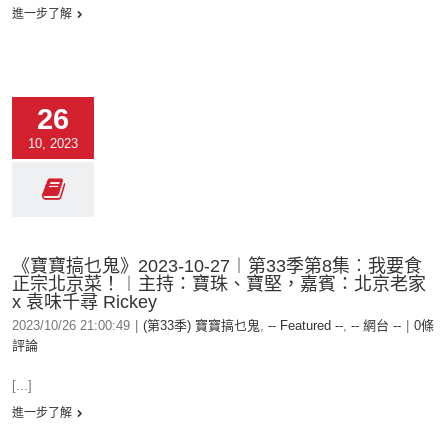
進一步了解
26
10, 2023
《寶寶搞乜鬼》2023-10-27︱第33季第8集︰我要食
正宗北京菜！︱主持：寶珠、寶堅，嘉賓：北京老家
x 袁味千尋 Rickey
2023/10/26 21:00:49
|
(第33季) 寶寶搞乜鬼
,
-- Featured --
,
-- 網台 --
|
0條
評論
[...]
進一步了解