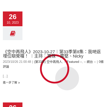
26
10, 2023
《空中再飛人》2023-10-27︱第33季第8集：我哋返
埋位瞓覺囉！ ︱主持：寶珠、寶堅、Nicky
2023/10/26 21:00:48
|
(第33季) 空中再飛人
,
-- Featured --
,
-- 網台 --
|
0條
評論
[...]
進一步了解