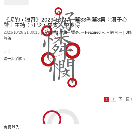
《虎豹 • 獵奇》2023-10-27︱第33季第8集：浪子心
聲︱主持：江少，嘉賓：黎彼得
2023/10/26 21:00:15
|
(第33季) 虎豹 • 獵奇
,
-- Featured --
,
-- 網台 --
|
0條
評論
[...]
進一步了解
下一個
1
2
會員登入