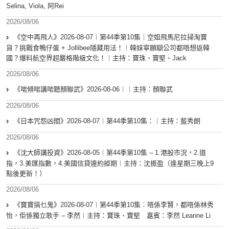
Selina, Viola, 阿Rei
2026/08/06
《空中再飛人》2026-08-07︱第44季第10集｜空姐飛馬尼拉掃淘寶
貨？挑戰食鴨仔蛋 + Jollibee隱藏用法！︱韓妹寧願瞓公司都唔想返韓
國？爆料航空界超嚴格階級文化！︱主持：寶珠、寶堅、Jack
2026/08/06
《啱傾啱講啱聽顏聯武》2026-08-06︱︱主持：顏聯武
2026/08/06
《日本咒怨凶間》2026-08-07︱第44季第10集：︱主持：藍秀朗
2026/08/06
《沈大師講投資》2026-08-05︱第44季第10集 – 1.港股市況，2.道
指，3.美匯指數，4.美國信貸違約掉期︱主持：沈振盈（逢星期三晚上9
點後更新！）
2026/08/06
《寶寶搞乜鬼》2026-08-07︱第44季第10集︰唔係李賢，都唔係林秀
怡，佢係獨立歌手 – 李然︱主持：寶珠、寶堅 嘉賓：李然 Leanne Li