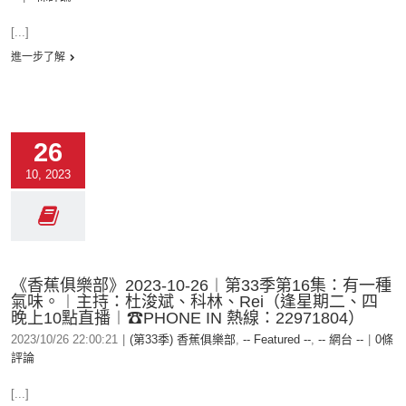
[...]
進一步了解
26
10, 2023
《香蕉俱樂部》2023-10-26︱第33季第16集：有一種
氣味。︱主持：杜浚斌、科林、Rei（逢星期二、四
晚上10點直播︱☎PHONE IN 熱線：22971804）
2023/10/26 22:00:21
|
(第33季) 香蕉俱樂部
,
-- Featured --
,
-- 網台 --
|
0條
評論
[...]