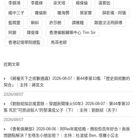
李錦鴻
李鑑峰
梁天琦
楊偉倫
湯寳如
瘋中三子
羅倫斯
羅海憫
葉家寶
薛影儀 - 阿儀
藍精靈
蝌蚪
許莎朗
譚雁瞳
鄭遨汶法筠師傅
阿銀
陳俊偉
香港催眠輔導中心 Tim Sir
香港記憶學院總監
馬哥老師
近期文章
《蔣權天下之術數通識》2026-08-07︱第44季第10集:「歴史與術數的
契合」｜主持：蔣匡文
2026/08/07
《劉銳紹採訪風雲錄 – 穿越新聞烽火50年》2026-08-07︱第44季第10
集 死於”可原諒殺人“的黎漢成父子（下）︱主持：劉銳紹（夫子）
2026/08/07
《香蕉俱樂部》2026-08-06︱阿Rei年尾結婚，預祝佢百年好合！新房
問題點解決？生唔生小朋友呢？︱主持：杜浚斌 Ben, 塔羅小公主