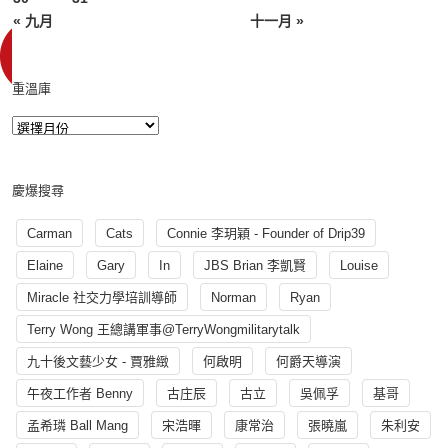
« 九月
十一月 »
重溫庫
慶爆搜尋
Carman
Cats
Connie 李玥穎 - Founder of Drip39
Elaine
Gary
In
JBS Brian 李凱賢
Louise
Miracle 社交力學培訓導師
Norman
Ryan
Terry Wong 王總講軍事@TerryWongmilitarytalk
九十後文藝少女 - 賈雅緻
何啟明
何爵天導演
午夜工作者 Benny
古庄辰
古立
吳佩孚
基哥
孟希璘 Ball Mang
宋浩暉
康常治
張曉嵐
朱利安