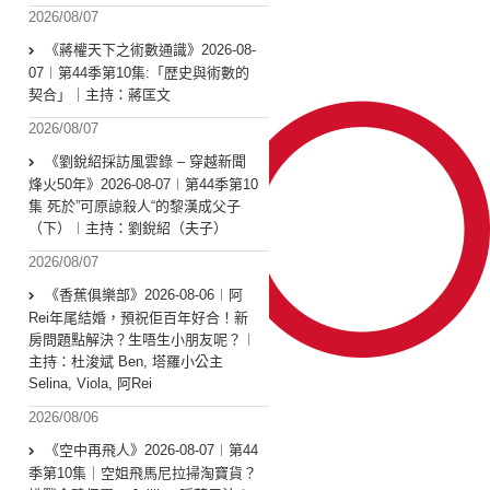
2026/08/07
《蔣權天下之術數通識》2026-08-
07︱第44季第10集:「歴史與術數的
契合」｜主持：蔣匡文
2026/08/07
《劉銳紹採訪風雲錄 – 穿越新聞
烽火50年》2026-08-07︱第44季第10
集 死於”可原諒殺人“的黎漢成父子
（下）︱主持：劉銳紹（夫子）
2026/08/07
《香蕉俱樂部》2026-08-06︱阿
Rei年尾結婚，預祝佢百年好合！新
房問題點解決？生唔生小朋友呢？︱
主持：杜浚斌 Ben, 塔羅小公主
Selina, Viola, 阿Rei
2026/08/06
《空中再飛人》2026-08-07︱第44
季第10集｜空姐飛馬尼拉掃淘寶貨？