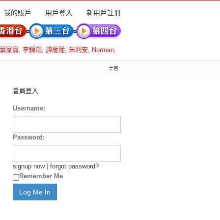
我的賬戶
用戶登入
新用戶註冊
葉家寶
,
李錦鴻
,
譚雁瞳
,
朱利安
,
Norman
,
主頁
會員登入
Username:
Password:
signup now
|
forgot password?
Remember Me