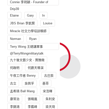
Connie 李玥穎 - Founder of
Drip39
Elaine
Gary
In
JBS Brian 李凱賢
Louise
Miracle 社交力學培訓導師
Norman
Ryan
Terry Wong 王總講軍事
@TerryWongmilitarytalk
九十後文藝少女 - 賈雅緻
何啟明
何爵天導演
午夜工作者 Benny
古庄辰
古立
吳佩孚
基哥
孟希璘 Ball Mang
宋浩暉
康常治
張曉嵐
朱利安
李錦鴻
李鑑峰
梁天琦