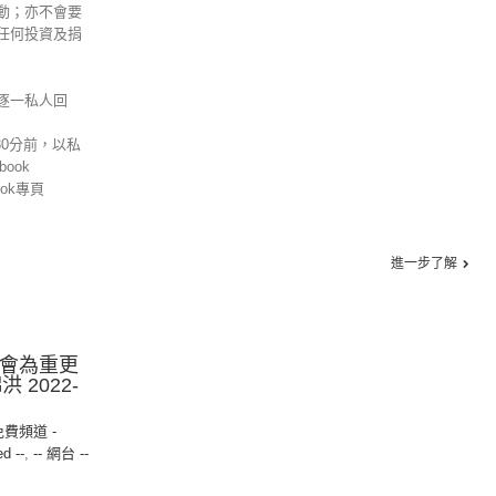
動；亦不會要
任何投資及捐
逐一私人回
30分前，以私
ook
ok專頁
進一步了解
社會為重更
 2022-
免費頻道 -
ed --
,
-- 網台 --