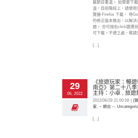
載節目重溫。 如需要下載
溫，目前階段上，請使用
覽器-Firefox 下載， 待Goo
的修正版本推出，以解決
題。 亦可按右click選擇
可下載。不便之處，敬請
[...]
《旅遊玩家：暢遊
29
南亞》第二十八
主持：小卓 , 旅遊
06, 2022
2022/06/29 21:00:58
|
(
家
,
-- 網台 --
,
Uncategori
[...]