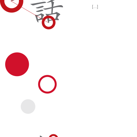
[...]