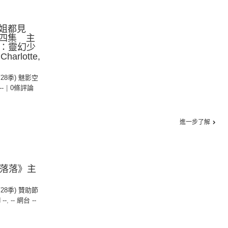
姐都見
四集 主
賓：靈幻少
harlotte,
第28季) 魅影空
--
|
0條評論
進一步了解
起落落》主
第28季) 贊助節
 --
,
-- 網台 --