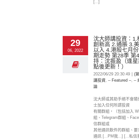
[...]
沈大師講投資：1
29
創新高 2.通脹 3
以入 4.港股七月
06, 2022
期走勢 第28季 第
持：沈振盈（逢星
點後更新！）
2022/06/29 20:30:49
|
(
講投資
,
-- Featured --
,
--
論
沈大師或其助手絕不會隨
士加入任何所謂投資
有關群組，（包括加入 Wha
組、Telegram群組、Fac
信群組或
其他通訊軟件的群組、要
通訊 [...PM我...] [...私