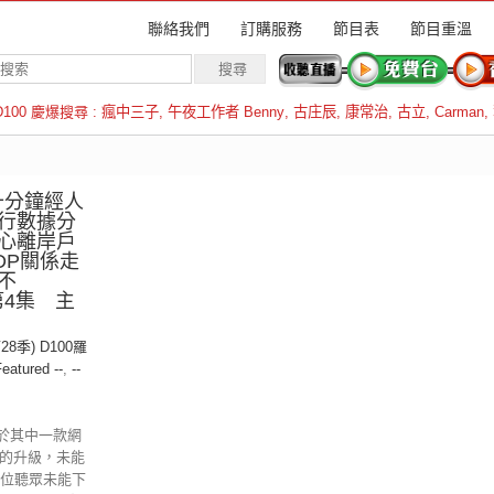
聯絡我們
訂購服務
節目表
節目重溫
D100 慶爆搜尋 :
瘋中三子
,
午夜工作者 Benny
,
古庄辰
,
康常治
,
古立
,
Carman
,
羅倫斯
十分鐘經人
行數據分
心離岸戶
DP關係走
不
第4集 主
28季) D100羅
Featured --
,
--
於其中一款網
ome的升級，未能
各位聽眾未能下