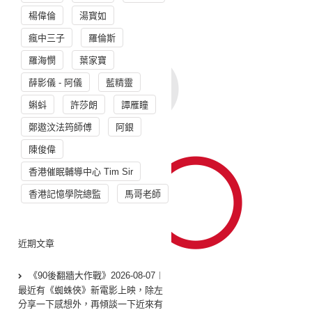
楊偉倫
湯寳如
瘋中三子
羅倫斯
羅海憫
葉家寶
薛影儀 - 阿儀
藍精靈
蝌蚪
許莎朗
譚雁瞳
鄭遨汶法筠師傅
阿銀
陳俊偉
香港催眠輔導中心 Tim Sir
香港記憶學院總監
馬哥老師
近期文章
《90後翻牆大作戰》2026-08-07︱
最近有《蜘蛛俠》新電影上映，除左
分享一下感想外，再傾談一下近來有