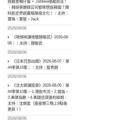
挑戰食鴨仔蛋 + Jollibee隱藏用法！
︱韓妹寧願瞓公司都唔想返韓國？爆
料航空界超嚴格階級文化！︱主持：
寶珠、寶堅、Jack
2026/08/06
《啱傾啱講啱聽顏聯武》2026-08-
06︱︱主持：顏聯武
2026/08/06
《日本咒怨凶間》2026-08-07︱第
44季第10集：︱主持：藍秀朗
2026/08/06
《沈大師講投資》2026-08-05︱第
44季第10集 – 1.港股市況，2.道指，
3.美匯指數，4.美國信貸違約掉期︱
主持：沈振盈（逢星期三晚上9點後
更新！）
2026/08/06