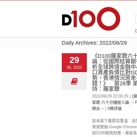
Daily Archives:
2022/06/29
《D100羅家聰六
29
論：從國際結算銀
析全球跨境金融中
06, 2022
口資產負債比對G
勢，香港情況原來
錯！》 第28季 
持：羅家聰
2022/06/29 22:00:25
|
(第
家聰 六十分鐘經人論
,
-- 
網台 --
|
0條評論
如未能下載節目重溫︰由
頁瀏覽器-Google Chr
與D100網頁對應，導致