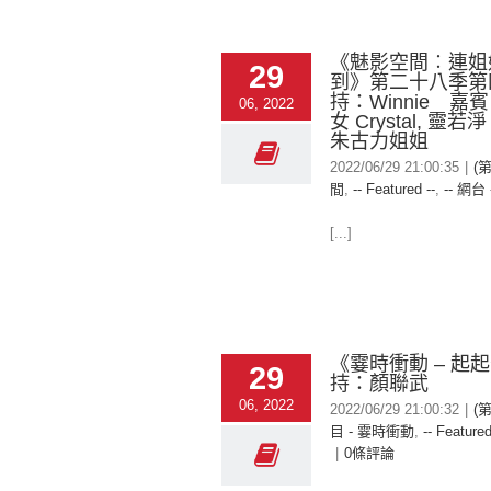
《魅影空間︰連姐
29
到》第二十八季第
持：Winnie 嘉
06, 2022
女 Crystal, 靈若淨 C
朱古力姐姐
2022/06/29 21:00:35
|
(
間
,
-- Featured --
,
-- 網台 
[...]
《霎時衝動 – 起
29
持：顏聯武
06, 2022
2022/06/29 21:00:32
|
(
目 - 霎時衝動
,
-- Featured
|
0條評論