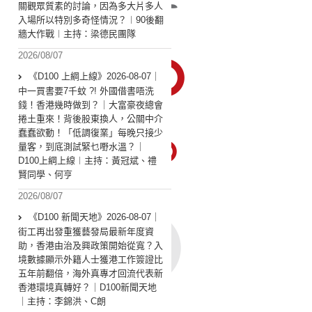
關觀眾質素的討論，因為多大片多人
入場所以特別多奇怪情況？︱90後翻
牆大作戰︱主持：梁德民團隊
2026/08/07
《D100 上綱上線》2026-08-07｜
中一買書要7千蚊 ?! 外國借書唔洗
錢！香港幾時做到？｜大富豪夜總會
捲土重來！背後股東換人，公關中介
蠢蠢欲動！「低調復業」每晚只接少
量客，到底測試緊乜嘢水溫？｜
D100上綱上線︱主持：黃冠斌、禮
賢同學、何亨
2026/08/07
《D100 新聞天地》2026-08-07｜
街工再出發重獲藝發局最新年度資
助，香港由治及興政策開始從寬？入
境數據顯示外籍人士獲港工作簽證比
五年前翻倍，海外真專才回流代表新
香港環境真轉好？｜D100新聞天地
｜主持：李錦洪、C朗