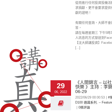
從而進行任何投資投機活
求捐獻，更不會要求提供
獻的證明！
有關任何查詢，大師不會
答，
請在每週星期三 下午5時
人訊息的方式發送到Faceb
【沈大師講投資】Facebo
[...]
《人間錦言 – 以
29
快樂 》主持︰李錦洪
06-29
06, 2022
2022/06/29 00:00:53
|
#
D100 通識系列
,
-- Featur
|
0條評論