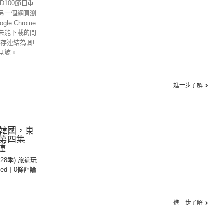
D100節目重
另一個網頁瀏
gle Chrome
未能下載的問
另存連結為,即
見諒。
進一步了解
韓國，東
季第四集
鍾
第28季) 旅遊玩
zed
|
0條評論
進一步了解