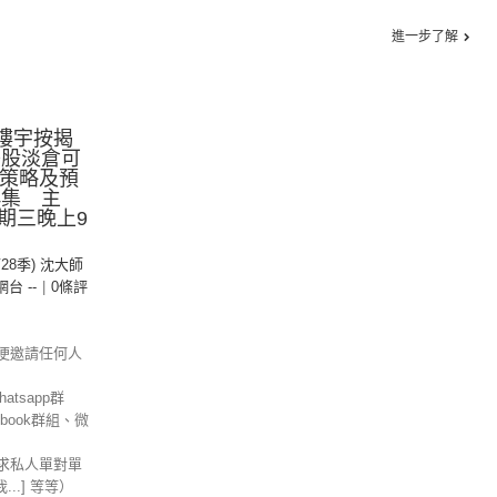
進一步了解
.樓宇按揭
.美股淡倉可
份策略及預
4集 主
期三晚上9
第28季) 沈大師
 網台 --
|
0條評
便邀請任何人
tsapp群
ebook群組、微
求私人單對單
信我...] 等等）