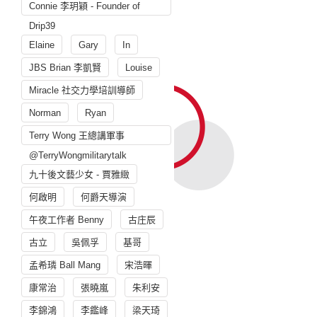
Connie 李玥穎 - Founder of
Drip39
Elaine
Gary
In
JBS Brian 李凱賢
Louise
Miracle 社交力學培訓導師
Norman
Ryan
Terry Wong 王總講軍事
@TerryWongmilitarytalk
九十後文藝少女 - 賈雅緻
何啟明
何爵天導演
午夜工作者 Benny
古庄辰
古立
吳佩孚
基哥
孟希璘 Ball Mang
宋浩暉
康常治
張曉嵐
朱利安
李錦鴻
李鑑峰
梁天琦