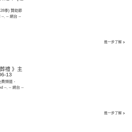
第28季) 贊助節
 --
,
-- 網台 --
進一步了解
人葬禮 》主
6-13
免費頻道 -
ed --
,
-- 網台 --
進一步了解