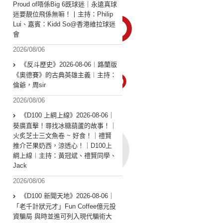
Proud of唔係Big 6既球迷｜永遠真球
迷要靚位飛係無嘛！丨主持：Philip
Lui、嘉賓：Kidd So@香港維拉球迷
會
2026/08/06
《反斗歷史》2026-08-06︱路蘭版
《奧德賽》的古典英雄主義︱主持：
倫爺，周sir
2026/08/06
《D100 上綱上線》2026-08-06｜
葵廣直擊！尋找冰糖葫蘆的故事！｜
火炙芝士三文魚卷 ~ 好食！｜禮賢
推介芒果奶西，涼透心！｜D100上
綱上線︱主持：黃冠斌、禮賢同學、
Jack
2026/08/06
《D100 新聞天地》2026-08-06｜
「老千計狀元才」Fun Coffee億元投
資騙局 與時並進可列入現代騙術大