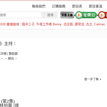
聯絡我們
訂購服務
節目表
節目重溫
D100 慶爆搜尋 :
瘋中三子
,
午夜工作者 Benny
,
古庄辰
,
康常治
,
古立
,
Carman
,
羅倫斯
享》主持：
第28季) 贊助節
 --
,
-- 網台 --
進一步了解
(第2集)
旭華 (逢