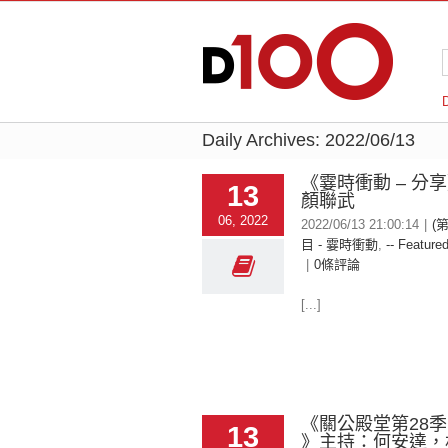
Daily Archives:
2022/06/13
《霎時衝動 – 分
13
顏聯武
06, 2022
2022/06/13 21:00:14
|
(
目 - 霎時衝動
,
-- Featured
|
0條評論
[...]
《關公殿堂第28季 
13
》主持：何安達，林