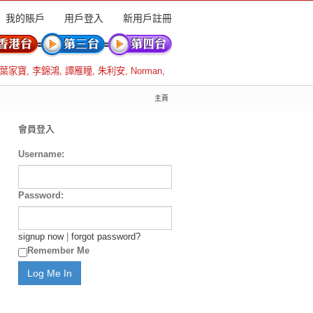
我的賬戶
用戶登入
新用戶註冊
葉家寶
,
李錦鴻
,
譚雁瞳
,
朱利安
,
Norman
,
主頁
會員登入
Username:
Password:
signup now
|
forgot password?
Remember Me