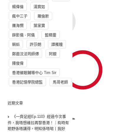
楊偉倫
湯寳如
瘋中三子
羅倫斯
羅海憫
葉家寶
薛影儀 - 阿儀
藍精靈
蝌蚪
許莎朗
譚雁瞳
鄭遨汶法筠師傅
阿銀
陳俊偉
香港催眠輔導中心 Tim Sir
香港記憶學院總監
馬哥老師
近期文章
《一齊足經Ep.110》經過今次事
件，我唔想維拉再黎香港！｜有時有
啲野係唔講得，明知係唔啱丨我好