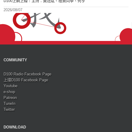
D100上綱上線︱主持：黃冠斌、禮賢同學、何亨
2026/08/07
COMMUNITY
D100 Radio Facebook Page
上環D100 Facebook Page
Youtube
e-shop
Patreon
TuneIn
Twitter
DOWNLOAD