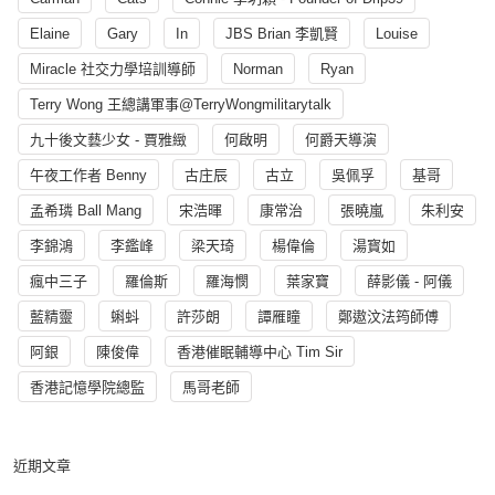
Elaine
Gary
In
JBS Brian 李凱賢
Louise
Miracle 社交力學培訓導師
Norman
Ryan
Terry Wong 王總講軍事@TerryWongmilitarytalk
九十後文藝少女 - 賈雅緻
何啟明
何爵天導演
午夜工作者 Benny
古庄辰
古立
吳佩孚
基哥
孟希璘 Ball Mang
宋浩暉
康常治
張曉嵐
朱利安
李錦鴻
李鑑峰
梁天琦
楊偉倫
湯寳如
瘋中三子
羅倫斯
羅海憫
葉家寶
薛影儀 - 阿儀
藍精靈
蝌蚪
許莎朗
譚雁瞳
鄭遨汶法筠師傅
阿銀
陳俊偉
香港催眠輔導中心 Tim Sir
香港記憶學院總監
馬哥老師
近期文章