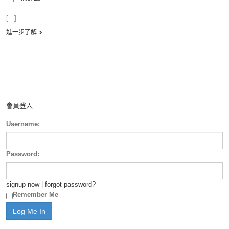
[...]
進一步了解
會員登入
Username:
Password:
signup now
|
forgot password?
Remember Me