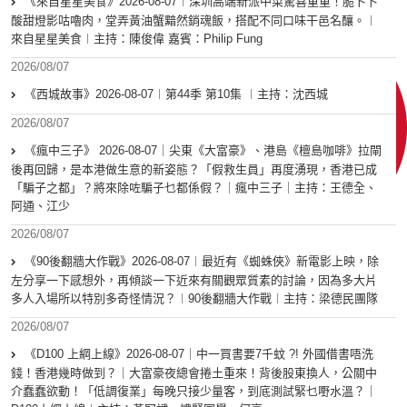
《來自星星美食》2026-08-07︱深圳高端新派中菜驚喜重重！脆卜卜
酸甜燈影咕嚕肉，堂弄黃油蟹黯然銷魂飯，搭配不同口味干邑名釀。︱
來自星星美食︱主持：陳俊偉 嘉賓：Philip Fung
2026/08/07
《西城故事》2026-08-07︱第44季 第10集 ︱主持：沈西城
2026/08/07
《瘋中三子》 2026-08-07｜尖東《大富豪》、港島《檀島咖啡》拉閘
後再回歸，是本港做生意的新姿態？「假救生員」再度湧現，香港已成
「騙子之都」？將來除咗騙子乜都係假？｜瘋中三子｜主持：王德全、
阿通、江少
2026/08/07
《90後翻牆大作戰》2026-08-07︱最近有《蜘蛛俠》新電影上映，除
左分享一下感想外，再傾談一下近來有關觀眾質素的討論，因為多大片
多人入場所以特別多奇怪情況？︱90後翻牆大作戰︱主持：梁德民團隊
2026/08/07
《D100 上綱上線》2026-08-07｜中一買書要7千蚊 ?! 外國借書唔洗
錢！香港幾時做到？｜大富豪夜總會捲土重來！背後股東換人，公關中
介蠢蠢欲動！「低調復業」每晚只接少量客，到底測試緊乜嘢水溫？｜