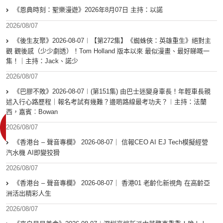
《恩典時刻：聖樂漫遊》2026年8月07日 主持：以諾
2026/08/07
《後生友聚》2026-08-07︱【第272集】《蜘蛛俠：英雄重生》絕對主
觀 觀後感（少少劇透）！Tom Holland 版本以來 最似漫畫、最好睇嘅一
集！｜主持：Jack、諾少
2026/08/07
《巴膠不敗》2026-08-07︱(第151集) 由巴士迷變身車長！年輕車長親
述入行心路歷程｜報名考試有幾難？邊啲路線最考功夫？︱主持：法蘭
西，嘉賓︰Bowan
2026/08/07
《香港台 – 聲音專欄》 2026-08-07｜ 信報CEO AI EJ Tech模擬經營
汽水機 AI即變狡猾
2026/08/07
《香港台 – 聲音專欄》 2026-08-07｜ 香港01 老齡化新視角 在高齡亞
洲活出精彩人生
2026/08/07