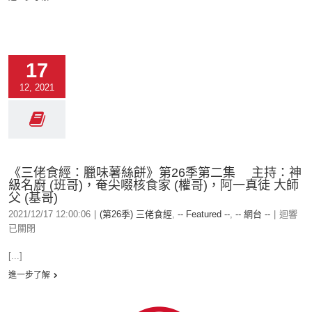
17
12, 2021
《三佬食經：臘味薯絲餅》第26季第二集 主持：神
級名廚 (班哥)，奄尖啜核食家 (權哥)，阿一真徒 大師
父 (基哥)
2021/12/17 12:00:06
|
(第26季) 三佬食經
,
-- Featured --
,
-- 網台 --
|
迴響
已關閉
[...]
進一步了解