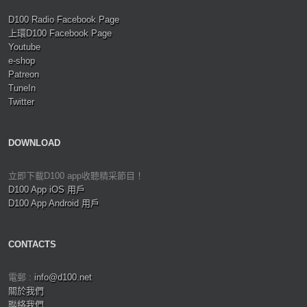
D100 Radio Facebook Page
上環D100 Facebook Page
Youtube
e-shop
Patreon
TuneIn
Twitter
DOWNLOAD
立即下載D100 app收聽精采節目！
D100 App iOS 用戶
D100 App Android 用戶
CONTACTS
電郵 :
info@d100.net
關於我們
聯絡我們