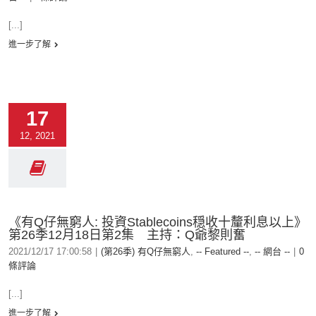
[...]
進一步了解
17
12, 2021
《有Q仔無窮人: 投資Stablecoins穏收十釐利息以上》
第26季12月18日第2集 主持：Q爺黎則奮
2021/12/17 17:00:58
|
(第26季) 有Q仔無窮人
,
-- Featured --
,
-- 網台 --
|
0
條評論
[...]
進一步了解