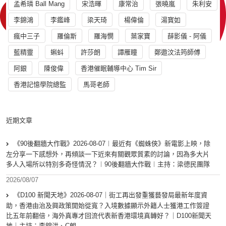
孟希璘 Ball Mang
宋浩暉
康常治
張曉嵐
朱利安
李錦鴻
李鑑峰
梁天琦
楊偉倫
湯寳如
瘋中三子
羅倫斯
羅海憫
葉家寶
薛影儀 - 阿儀
藍精靈
蝌蚪
許莎朗
譚雁瞳
鄭遨汶法筠師傅
阿銀
陳俊偉
香港催眠輔導中心 Tim Sir
香港記憶學院總監
馬哥老師
近期文章
《90後翻牆大作戰》2026-08-07︱最近有《蜘蛛俠》新電影上映，除
左分享一下感想外，再傾談一下近來有關觀眾質素的討論，因為多大片
多人入場所以特別多奇怪情況？︱90後翻牆大作戰︱主持：梁德民團隊
2026/08/07
《D100 新聞天地》2026-08-07｜街工再出發重獲藝發局最新年度資
助，香港由治及興政策開始從寬？入境數據顯示外籍人士獲港工作簽證
比五年前翻倍，海外真專才回流代表新香港環境真轉好？｜D100新聞天
地｜主持：李錦洪、C朗