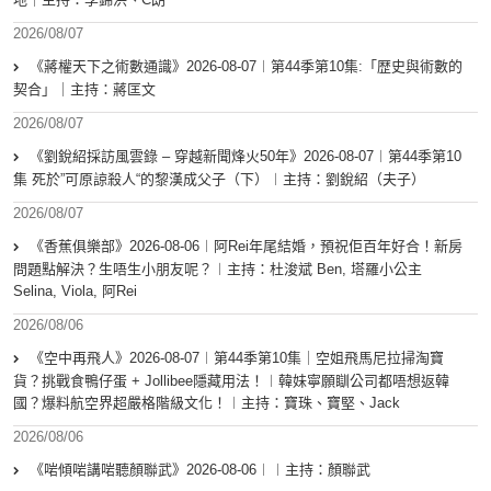
2026/08/07
《蔣權天下之術數通識》2026-08-07︱第44季第10集:「歴史與術數的
契合」｜主持：蔣匡文
2026/08/07
《劉銳紹採訪風雲錄 – 穿越新聞烽火50年》2026-08-07︱第44季第10
集 死於”可原諒殺人“的黎漢成父子（下）︱主持：劉銳紹（夫子）
2026/08/07
《香蕉俱樂部》2026-08-06︱阿Rei年尾結婚，預祝佢百年好合！新房
問題點解決？生唔生小朋友呢？︱主持：杜浚斌 Ben, 塔羅小公主
Selina, Viola, 阿Rei
2026/08/06
《空中再飛人》2026-08-07︱第44季第10集｜空姐飛馬尼拉掃淘寶
貨？挑戰食鴨仔蛋 + Jollibee隱藏用法！︱韓妹寧願瞓公司都唔想返韓
國？爆料航空界超嚴格階級文化！︱主持：寶珠、寶堅、Jack
2026/08/06
《啱傾啱講啱聽顏聯武》2026-08-06︱︱主持：顏聯武