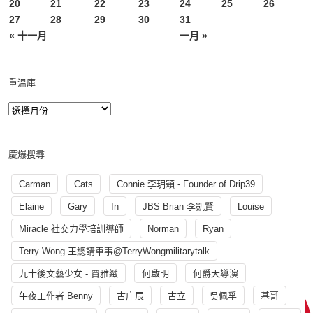
20
21
22
23
24
25
26
27
28
29
30
31
« 十一月
一月 »
重溫庫
慶爆搜尋
Carman
Cats
Connie 李玥穎 - Founder of Drip39
Elaine
Gary
In
JBS Brian 李凱賢
Louise
Miracle 社交力學培訓導師
Norman
Ryan
Terry Wong 王總講軍事@TerryWongmilitarytalk
九十後文藝少女 - 賈雅緻
何啟明
何爵天導演
午夜工作者 Benny
古庄辰
古立
吳佩孚
基哥