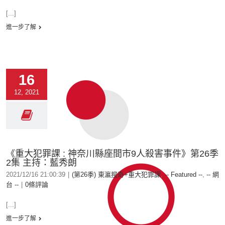
[...]
進一步了解
16
12, 2021
《重大犯罪課 : 神奈川縣座間市9人殺害事件》第26季
2集 主持：藍秀朗
2021/12/16 21:00:39
|
(第26季) 東瀛搜奇+重大犯罪課
,
-- Featured --
,
-- 網
台 --
|
0條評論
[...]
進一步了解