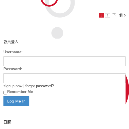
下一個
1
2
會員登入
Username:
Password:
signup now
|
forgot password?
Remember Me
日曆