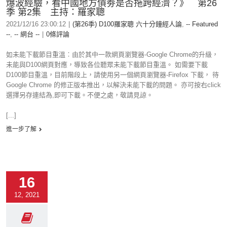
爆波經驗，看中國地方債劵是否拖跨經濟？》 第26
季 第2集 主持：羅家聰
2021/12/16 23:00:12
|
(第26季) D100羅家聰 六十分鐘經人論
,
-- Featured
--
,
-- 網台 --
|
0條評論
如未能下載節目重溫︰由於其中一款網頁瀏覽器-Google Chrome的升級，
未能與D100網頁對應，導致各位聽眾未能下載節目重溫。 如需要下載
D100節目重溫，目前階段上，請使用另一個網頁瀏覽器-Firefox 下載， 待
Google Chrome 的修正版本推出，以解決未能下載的問題。 亦可按右click
選擇另存連結為,即可下載。不便之處，敬請見諒。
[...]
進一步了解
16
12, 2021