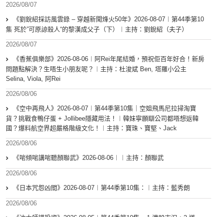
2026/08/07
《劉銳紹採訪風雲錄 – 穿越新聞烽火50年》2026-08-07︱第44季第10
集 死於”可原諒殺人“的黎漢成父子（下）︱主持：劉銳紹（夫子）
2026/08/07
《香蕉俱樂部》2026-08-06︱阿Rei年尾結婚，預祝佢百年好合！新房
問題點解決？生唔生小朋友呢？︱主持：杜浚斌 Ben, 塔羅小公主
Selina, Viola, 阿Rei
2026/08/06
《空中再飛人》2026-08-07︱第44季第10集｜空姐飛馬尼拉掃淘寶
貨？挑戰食鴨仔蛋 + Jollibee隱藏用法！︱韓妹寧願瞓公司都唔想返韓
國？爆料航空界超嚴格階級文化！︱主持：寶珠、寶堅、Jack
2026/08/06
《啱傾啱講啱聽顏聯武》2026-08-06︱︱主持：顏聯武
2026/08/06
《日本咒怨凶間》2026-08-07︱第44季第10集：︱主持：藍秀朗
2026/08/06