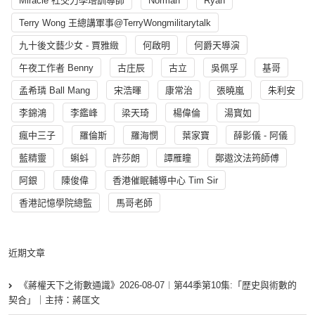
Miracle 社交力學培訓導師
Norman
Ryan
Terry Wong 王總講軍事@TerryWongmilitarytalk
九十後文藝少女 - 賈雅緻
何啟明
何爵天導演
午夜工作者 Benny
古庄辰
古立
吳佩孚
基哥
孟希璘 Ball Mang
宋浩暉
康常治
張曉嵐
朱利安
李錦鴻
李鑑峰
梁天琦
楊偉倫
湯寳如
瘋中三子
羅倫斯
羅海憫
葉家寶
薛影儀 - 阿儀
藍精靈
蝌蚪
許莎朗
譚雁瞳
鄭遨汶法筠師傅
阿銀
陳俊偉
香港催眠輔導中心 Tim Sir
香港記憶學院總監
馬哥老師
近期文章
《蔣權天下之術數通識》2026-08-07︱第44季第10集:「歴史與術數的
契合」｜主持：蔣匡文