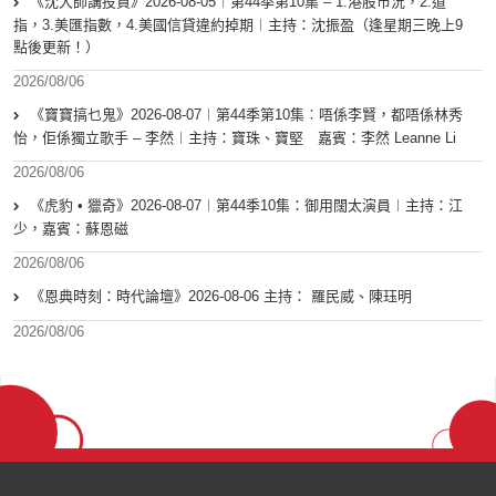
《沈大師講投資》2026-08-05︱第44季第10集 – 1.港股市況，2.道
指，3.美匯指數，4.美國信貸違約掉期︱主持：沈振盈（逢星期三晚上9
點後更新！）
2026/08/06
《寶寶搞乜鬼》2026-08-07︱第44季第10集︰唔係李賢，都唔係林秀
怡，佢係獨立歌手 – 李然︱主持：寶珠、寶堅 嘉賓：李然 Leanne Li
2026/08/06
《虎豹 • 獵奇》2026-08-07︱第44季10集：御用闊太演員︱主持：江
少，嘉賓：蘇恩磁
2026/08/06
《恩典時刻：時代論壇》2026-08-06 主持： 羅民威、陳珏明
2026/08/06