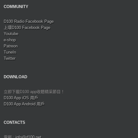
COMMUNITY
D100 Radio Facebook Page
上環D100 Facebook Page
Youtube
e-shop
Patreon
TuneIn
Twitter
DOWNLOAD
立即下載D100 app收聽精采節目！
D100 App iOS 用戶
D100 App Android 用戶
CONTACTS
電郵 :
info@d100.net