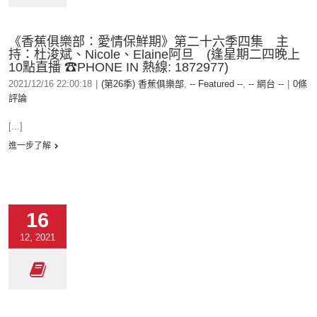
《香蕉俱樂部：愛情保鮮期》第二十六季四集 主
持：杜浚斌、Nicole、Elaine阿旦 (逢星期二四晚上
10點直播 ☎PHONE IN 熱線: 1872977)
2021/12/16 22:00:18
|
(第26季) 香蕉俱樂部
,
-- Featured --
,
-- 網台 --
|
0條
評論
[...]
進一步了解
16
12, 2021