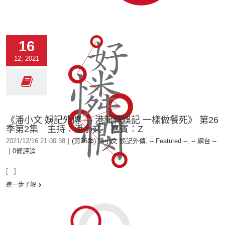
16
12, 2021
《潘小文 娛記外傳 — 港聞轉娛記 一樣做餐死》 第26
季第2集 主持：潘小文 嘉賓：Z
2021/12/16 21:00:38
|
(第26季) 潘小文 娛記外傳
,
-- Featured --
,
-- 網台 --
|
0條評論
[...]
進一步了解