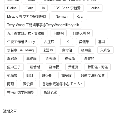
Elaine
Gary
In
JBS Brian 李凱賢
Louise
Miracle 社交力學培訓導師
Norman
Ryan
Terry Wong 王總講軍事@TerryWongmilitarytalk
九十後文藝少女 - 賈雅緻
何啟明
何爵天導演
午夜工作者 Benny
古庄辰
古立
吳佩孚
基哥
孟希璘 Ball Mang
宋浩暉
康常治
張曉嵐
朱利安
李錦鴻
李鑑峰
梁天琦
楊偉倫
湯寳如
瘋中三子
羅倫斯
羅海憫
葉家寶
薛影儀 - 阿儀
藍精靈
蝌蚪
許莎朗
譚雁瞳
鄭遨汶法筠師傅
阿銀
陳俊偉
香港催眠輔導中心 Tim Sir
香港記憶學院總監
馬哥老師
近期文章