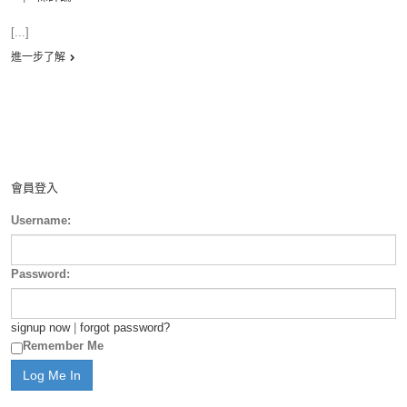
[...]
進一步了解
會員登入
Username:
Password:
signup now
|
forgot password?
Remember Me