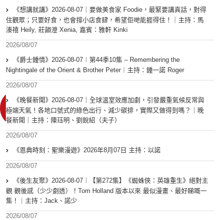
《想講就講》2026-08-07｜要做美食家 Foodie，最緊要講真話，對得
住觀眾；只要好食，也會撐小店食肆，希望佢哋能捱得住！｜主持：馬
溱禧 Heily, 莊韻澄 Xenia, 嘉賓：雅軒 Kinki
2026/08/07
《爵士鍾情》2026-08-07︱第44季10集 – Remembering the
Nightingale of the Orient & Brother Peter︱主持：鍾一諾 Roger
2026/08/07
《晚餐新聞》2026-08-07｜全球溫室效應加劇，引發嚴重氣候反常與
極端天氣！各地口號式的綠色出行、減少碳排，實際又做得到嗎？｜晚
餐新聞｜主持：陳珏明、劉銳紹（夫子）
2026/08/07
《恩典時刻：聖樂漫遊》2026年8月07日 主持：以諾
2026/08/07
《後生友聚》2026-08-07︱【第272集】《蜘蛛俠：英雄重生》絕對主
觀 觀後感（少少劇透）！Tom Holland 版本以來 最似漫畫、最好睇嘅一
集！｜主持：Jack、諾少
2026/08/07