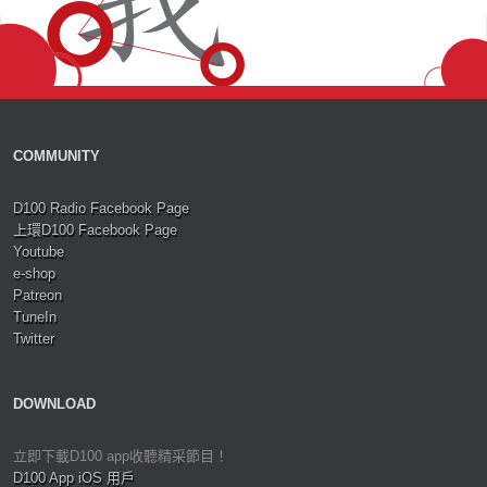
COMMUNITY
D100 Radio Facebook Page
上環D100 Facebook Page
Youtube
e-shop
Patreon
TuneIn
Twitter
DOWNLOAD
立即下載D100 app收聽精采節目！
D100 App iOS 用戶