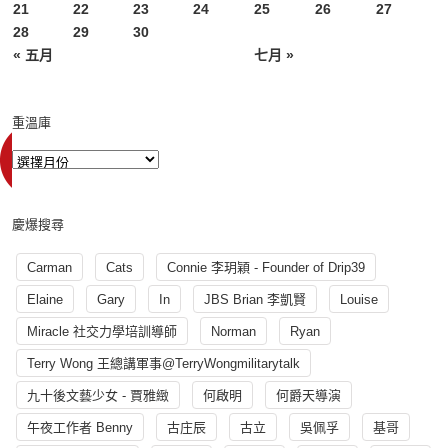
21
22
23
24
25
26
27
28
29
30
« 五月
七月 »
重溫庫
慶爆搜尋
Carman
Cats
Connie 李玥穎 - Founder of Drip39
Elaine
Gary
In
JBS Brian 李凱賢
Louise
Miracle 社交力學培訓導師
Norman
Ryan
Terry Wong 王總講軍事@TerryWongmilitarytalk
九十後文藝少女 - 賈雅緻
何啟明
何爵天導演
午夜工作者 Benny
古庄辰
古立
吳佩孚
基哥