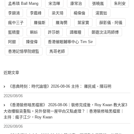
孟希璘 Ball Mang
宋浩暉
康常治
張曉嵐
朱利安
李錦鴻
李鑑峰
梁天琦
楊偉倫
湯寳如
瘋中三子
羅倫斯
羅海憫
葉家寶
薛影儀 - 阿儀
藍精靈
蝌蚪
許莎朗
譚雁瞳
鄭遨汶法筠師傅
阿銀
陳俊偉
香港催眠輔導中心 Tim Sir
香港記憶學院總監
馬哥老師
近期文章
《恩典時刻：時代論壇》2026-08-06 主持： 羅民威、陳珏明
2026/08/06
《香港裝修暗黑檔案》 2026-08-06｜裝修完成後，Roy Kwan 教大家3
大收樓驗貨重點。另外發現一屋曱甴又點處理？｜香港裝修暗黑檔案｜
主持：瘋子江少，Roy Kwan
2026/08/06