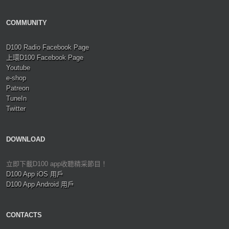
COMMUNITY
D100 Radio Facebook Page
上環D100 Facebook Page
Youtube
e-shop
Patreon
TuneIn
Twitter
DOWNLOAD
立即下載D100 app收聽精采節目！
D100 App iOS 用戶
D100 App Android 用戶
CONTACTS