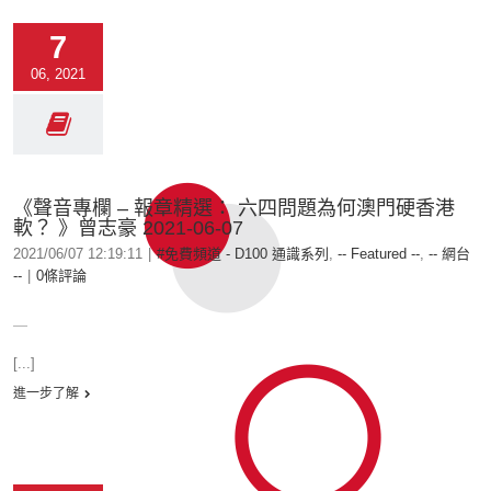
7
06, 2021
《聲音專欄 – 報章精選： 六四問題為何澳門硬香港
軟？ 》曾志豪 2021-06-07
2021/06/07 12:19:11
|
#免費頻道 - D100 通識系列
,
-- Featured --
,
-- 網台
--
|
0條評論
＿
[...]
進一步了解