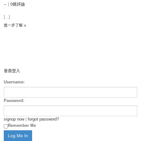
--
|
0條評論
[...]
進一步了解
會員登入
Username:
Password:
signup now
|
forgot password?
Remember Me