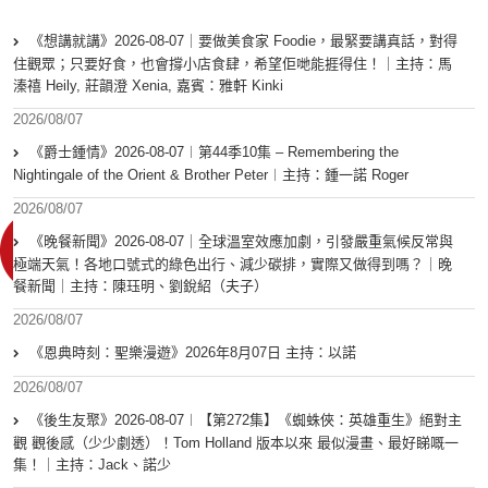
《想講就講》2026-08-07｜要做美食家 Foodie，最緊要講真話，對得
住觀眾；只要好食，也會撐小店食肆，希望佢哋能捱得住！｜主持：馬
溱禧 Heily, 莊韻澄 Xenia, 嘉賓：雅軒 Kinki
2026/08/07
《爵士鍾情》2026-08-07︱第44季10集 – Remembering the
Nightingale of the Orient & Brother Peter︱主持：鍾一諾 Roger
2026/08/07
《晚餐新聞》2026-08-07｜全球溫室效應加劇，引發嚴重氣候反常與
極端天氣！各地口號式的綠色出行、減少碳排，實際又做得到嗎？｜晚
餐新聞｜主持：陳珏明、劉銳紹（夫子）
2026/08/07
《恩典時刻：聖樂漫遊》2026年8月07日 主持：以諾
2026/08/07
《後生友聚》2026-08-07︱【第272集】《蜘蛛俠：英雄重生》絕對主
觀 觀後感（少少劇透）！Tom Holland 版本以來 最似漫畫、最好睇嘅一
集！｜主持：Jack、諾少