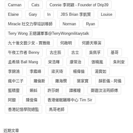
Carman
Cats
Connie 李玥穎 - Founder of Drip39
Elaine
Gary
In
JBS Brian 李凱賢
Louise
Miracle 社交力學培訓導師
Norman
Ryan
Terry Wong 王總講軍事@TerryWongmilitarytalk
九十後文藝少女 - 賈雅緻
何啟明
何爵天導演
午夜工作者 Benny
古庄辰
古立
吳佩孚
基哥
孟希璘 Ball Mang
宋浩暉
康常治
張曉嵐
朱利安
李錦鴻
李鑑峰
梁天琦
楊偉倫
湯寳如
瘋中三子
羅倫斯
羅海憫
葉家寶
薛影儀 - 阿儀
藍精靈
蝌蚪
許莎朗
譚雁瞳
鄭遨汶法筠師傅
阿銀
陳俊偉
香港催眠輔導中心 Tim Sir
香港記憶學院總監
馬哥老師
近期文章