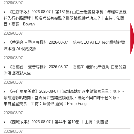
2026/08/07
《巴膠不敗》2026-08-07︱(第151集) 由巴士迷變身車長！年輕車長親
述入行心路歷程｜報名考試有幾難？邊啲路線最考功夫？︱主持：法蘭
西，嘉賓︰Bowan
2026/08/07
《香港台 – 聲音專欄》 2026-08-07｜ 信報CEO AI EJ Tech模擬經營
汽水機 AI即變狡猾
2026/08/07
《香港台 – 聲音專欄》 2026-08-07｜ 香港01 老齡化新視角 在高齡亞
洲活出精彩人生
2026/08/07
《來自星星美食》2026-08-07︱深圳高端新派中菜驚喜重重！脆卜卜
酸甜燈影咕嚕肉，堂弄黃油蟹黯然銷魂飯，搭配不同口味干邑名釀。︱
來自星星美食︱主持：陳俊偉 嘉賓：Philip Fung
2026/08/07
《西城故事》2026-08-07︱第44季 第10集 ︱主持：沈西城
2026/08/07