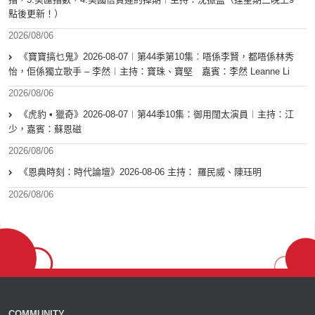
點後更新！）
2026/08/06
《寶寶搞乜鬼》2026-08-07︱第44季第10集︰唔係李賢，都唔係林秀
怡，佢係獨立歌手 – 李然︱主持：寶珠、寶堅 嘉賓：李然 Leanne Li
2026/08/06
《虎豹 • 獵奇》2026-08-07︱第44季10集：御用闊太演員︱主持：江
少，嘉賓：蘇恩磁
2026/08/06
《恩典時刻：時代論壇》2026-08-06 主持： 羅民威、陳珏明
2026/08/06
COMMUNITY