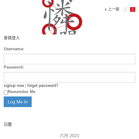
上一個
1
2
會員登入
Username:
Password:
signup now
|
forgot password?
Remember Me
日曆
六月 2021