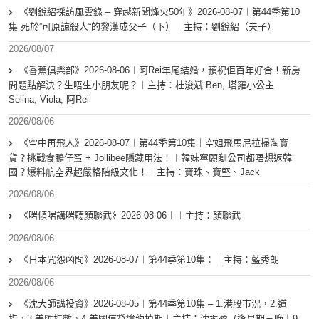
《劉銳紹採訪風雲錄 – 穿越新聞烽火50年》2026-08-07︱第44季第10
集 死於”可原諒殺人“的黎漢成父子（下）︱主持：劉銳紹（夫子）
2026/08/07
《香蕉俱樂部》2026-08-06︱阿Rei年尾結婚，預祝佢百年好合！新房
問題點解決？生唔生小朋友呢？︱主持：杜浚斌 Ben, 塔羅小公主
Selina, Viola, 阿Rei
2026/08/06
《空中再飛人》2026-08-07︱第44季第10集｜空姐飛馬尼拉掃淘寶
貨？挑戰食鴨仔蛋 + Jollibee隱藏用法！︱韓妹寧願瞓公司都唔想返韓
國？爆料航空界超嚴格階級文化！︱主持：寶珠、寶堅、Jack
2026/08/06
《啱傾啱講啱聽顏聯武》2026-08-06︱︱主持：顏聯武
2026/08/06
《日本咒怨凶間》2026-08-07︱第44季第10集：︱主持：藍秀朗
2026/08/06
《沈大師講投資》2026-08-05︱第44季第10集 – 1.港股市況，2.道
指，3.美匯指數，4.美國信貸違約掉期︱主持：沈振盈（逢星期三晚上9