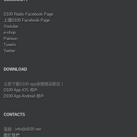
D100 Radio Facebook Page
上環D100 Facebook Page
Youtube
e-shop
Patreon
TuneIn
Twitter
DOWNLOAD
立即下載D100 app收聽精采節目！
D100 App iOS 用戶
D100 App Android 用戶
CONTACTS
電郵 :
info@d100.net
關於我們