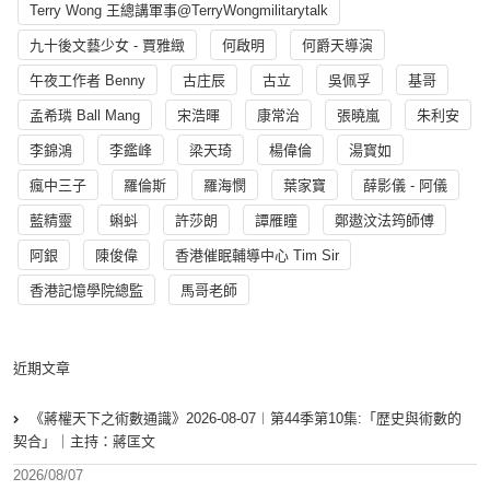
Terry Wong 王總講軍事@TerryWongmilitarytalk
九十後文藝少女 - 賈雅緻
何啟明
何爵天導演
午夜工作者 Benny
古庄辰
古立
吳佩孚
基哥
孟希璘 Ball Mang
宋浩暉
康常治
張曉嵐
朱利安
李錦鴻
李鑑峰
梁天琦
楊偉倫
湯寳如
瘋中三子
羅倫斯
羅海憫
葉家寶
薛影儀 - 阿儀
藍精靈
蝌蚪
許莎朗
譚雁瞳
鄭遨汶法筠師傅
阿銀
陳俊偉
香港催眠輔導中心 Tim Sir
香港記憶學院總監
馬哥老師
近期文章
《蔣權天下之術數通識》2026-08-07︱第44季第10集:「歴史與術數的
契合」｜主持：蔣匡文
2026/08/07